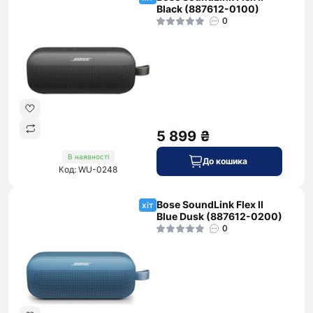
Black (887612-0100)
0
5 899 ₴
В наявності
До кошика
Код: WU-0248
Bose SoundLink Flex II
хіт
Blue Dusk (887612-0200)
0