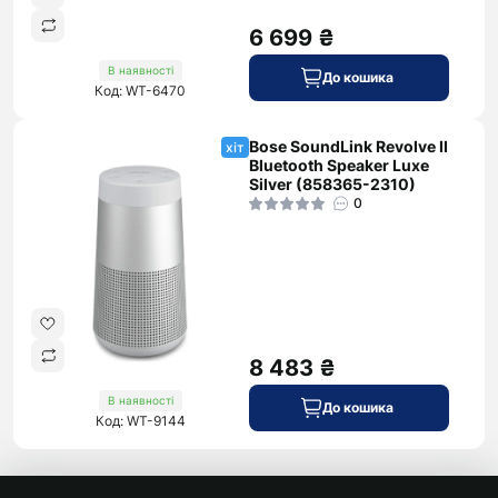
6 699 ₴
В наявності
До кошика
Код: WT-6470
Bose SoundLink Revolve II
хіт
Bluetooth Speaker Luxe
Silver (858365-2310)
0
8 483 ₴
В наявності
До кошика
Код: WT-9144