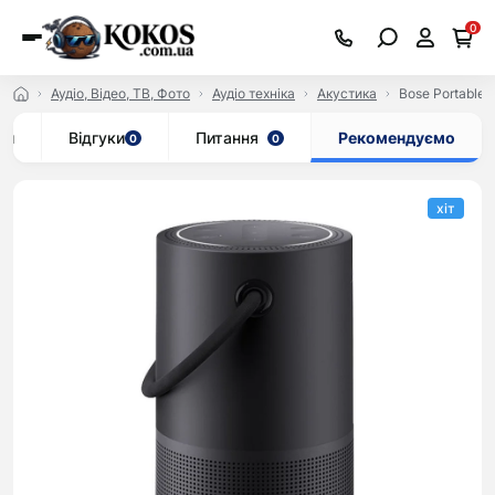
0
Аудіо, Відео, ТВ, Фото
Аудіо техніка
Акустика
Bose Portable 
ки
Відгуки
Питання
Рекомендуємо
0
0
хіт