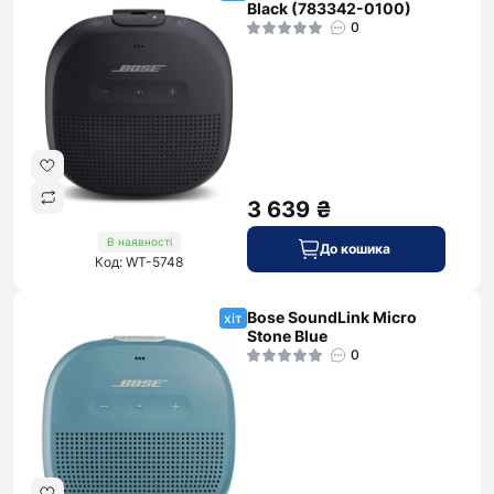
Black (783342-0100)
0
3 639 ₴
В наявності
До кошика
Код: WT-5748
Bose SoundLink Micro
хіт
Stone Blue
0