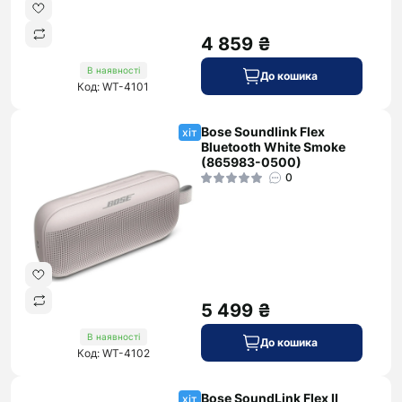
4 859 ₴
В наявності
До кошика
Код: WT-4101
Bose Soundlink Flex
хіт
Bluetooth White Smoke
(865983-0500)
0
5 499 ₴
В наявності
До кошика
Код: WT-4102
Bose SoundLink Flex II
хіт