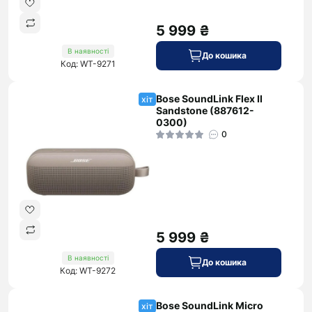
5 999 ₴
В наявності
До кошика
Код: WT-9271
Bose SoundLink Flex II
хіт
Sandstone (887612-
0300)
0
5 999 ₴
В наявності
До кошика
Код: WT-9272
Bose SoundLink Micro
хіт