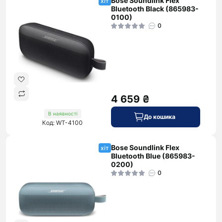
Bose Soundlink Flex
хіт
Bluetooth Black (865983-
0100)
0
4 659 ₴
В наявності
До кошика
Код: WT-4100
Bose Soundlink Flex
хіт
Bluetooth Blue (865983-
0200)
0