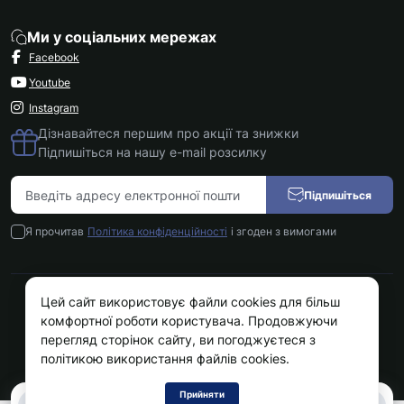
Ми у соціальних мережах
Facebook
Youtube
Instagram
Дізнавайтеся першим про акції та знижки
Підпишіться на нашу e-mail розсилку
Підпишіться
Я прочитав
Політика конфіденційності
і згоден з вимогами
Цей сайт використовує файли cookies для більш
Kokos.com.ua © 2026
комфортної роботи користувача. Продовжуючи
перегляд сторінок сайту, ви погоджуєтеся з
політикою використання файлів cookies.
Прийняти
0
0