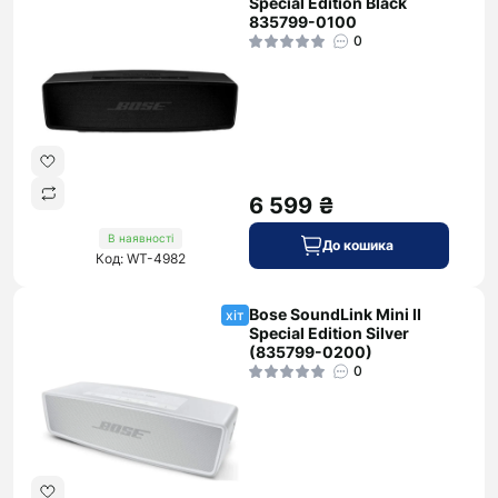
Special Edition Black
835799-0100
0
6 599 ₴
В наявності
До кошика
Код: WT-4982
Bose SoundLink Mini II
хіт
Special Edition Silver
(835799-0200)
0