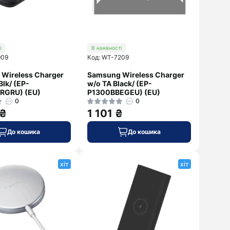
і
В наявності
909
Код: WT-7209
Wireless Charger
Samsung Wireless Charger
lk/ (EP-
w/o TA Black/ (EP-
RGRU) (EU)
P1300BBEGEU) (EU)
0
0
 ₴
1 101 ₴
До кошика
До кошика
хіт
хіт