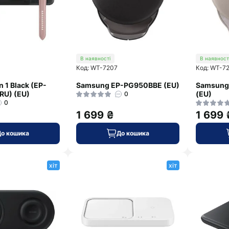
В наявності
В наявност
Код: WT-7207
Код: WT-7
 1 Black (EP-
Samsung EP-PG950BBE (EU)
Samsung
U) (EU)
(EU)
0
0
1 699 ₴
1 699 
До кошика
До кошика
хіт
хіт