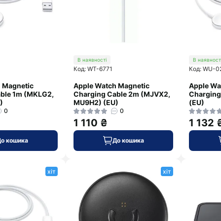
В наявності
В наявност
Код: WT-6771
Код: WU-0
 Magnetic
Apple Watch Magnetic
Apple Wa
ble 1m (MKLG2,
Charging Cable 2m (MJVX2,
Charging
)
MU9H2) (EU)
(EU)
0
0
1 110 ₴
1 132 
До кошика
До кошика
хіт
хіт