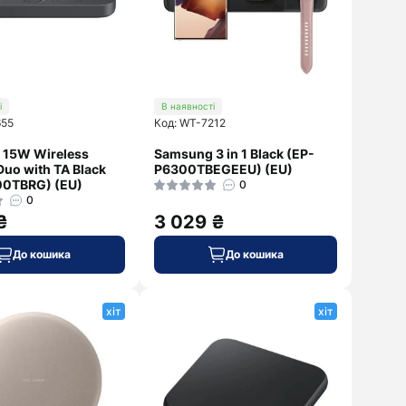
і
В наявності
655
Код: WT-7212
 15W Wireless
Samsung 3 in 1 Black (EP-
Duo with TA Black
P6300TBEGEEU) (EU)
00TBRG) (EU)
0
0
₴
3 029 ₴
До кошика
До кошика
хіт
хіт