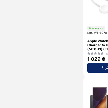
В наявності
Код: WT-6078
Apple Watch
Charger to 
(MT0H3) (E
1 029 ₴