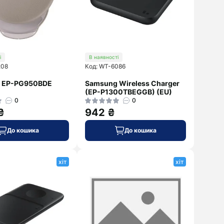
і
В наявності
208
Код: WT-6086
 EP-PG950BDE
Samsung Wireless Charger
(EP-P1300TBEGGB) (EU)
0
0
₴
942 ₴
До кошика
До кошика
хіт
хіт