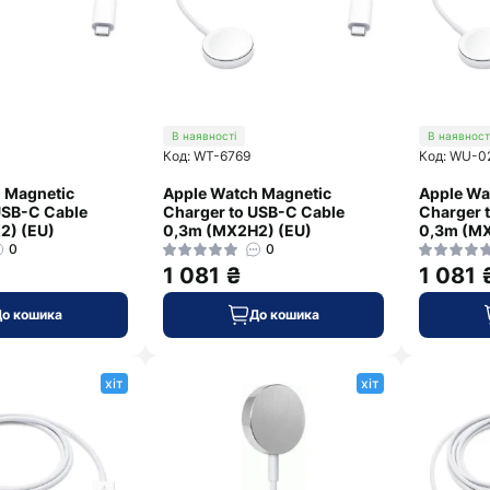
В наявності
В наявност
Код: WT-6769
Код: WU-0
 Magnetic
Apple Watch Magnetic
Apple Wa
USB-C Cable
Charger to USB-C Cable
Charger 
2) (EU)
0,3m (MX2H2) (EU)
0,3m (MX
0
0
1 081 ₴
1 081 
До кошика
До кошика
хіт
хіт