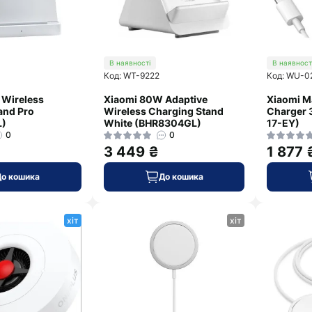
В наявності
В наявност
Код: WT-9222
Код: WU-0
 Wireless
Xiaomi 80W Adaptive
Xiaomi M
and Pro
Wireless Charging Stand
Charger 
L)
White (BHR8304GL)
17-EY)
0
0
3 449 ₴
1 877 
До кошика
До кошика
хіт
хіт