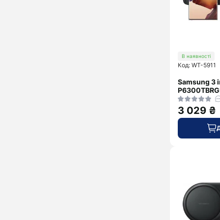
В наявності
Код: WT-5911
Samsung 3 in
P6300TBRGR
3 029 ₴