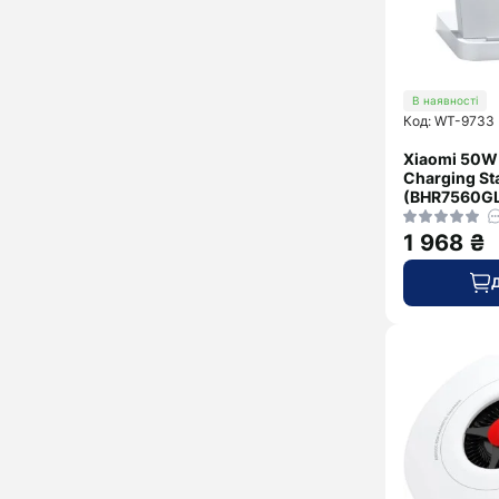
В наявності
Код: WT-9733
Xiaomi 50W
Charging St
(BHR7560G
1 968 ₴