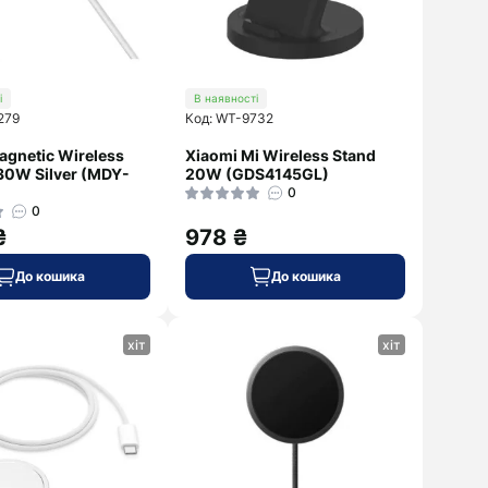
і
В наявності
279
Код: WT-9732
agnetic Wireless
Xiaomi Mi Wireless Stand
30W Silver (MDY-
20W (GDS4145GL)
0
0
₴
978 ₴
До кошика
До кошика
хіт
хіт