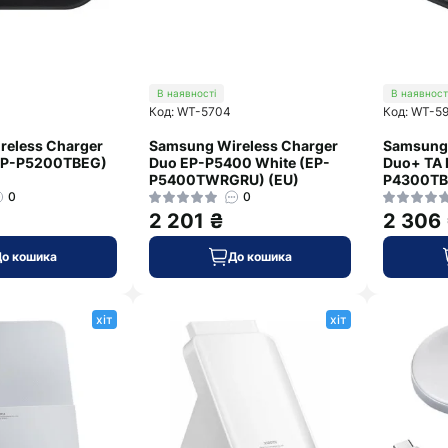
В наявності
В наявност
Код: WT-5704
Код: WT-5
reless Charger
Samsung Wireless Charger
Samsung 
(EP-P5200TBEG)
Duo EP-P5400 White (EP-
Duo+ TA B
P5400TWRGRU) (EU)
P4300TB
0
0
2 201 ₴
2 306
До кошика
До кошика
хіт
хіт