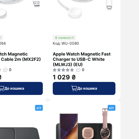
і
В наявності
264
Код: WU-0080
tch Magnetic
Apple Watch Magnetic Fast
 Cable 2m (MX2F2)
Charger to USB-C White
(MLWJ3) (EU)
0
0
₴
1 029 ₴
До кошика
До кошика
хіт
хіт