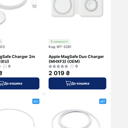
Sony
Marshall
ZTE
Sony
Дивитися
Xiaomi
далі
і
В наявності
603
Код: WT-3261
gSafe Charger 2m
Apple MagSafe Duo Charger
(EU)
(MHXF3) (OEM)
0
0
₴
2 019 ₴
До кошика
До кошика
хіт
хіт