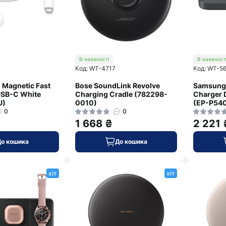
В наявності
В наявност
Код: WT-4717
Код: WT-5
 Magnetic Fast
Bose SoundLink Revolve
Samsung
USB-C White
Charging Cradle (782298-
Charger 
U)
0010)
(EP-P54
0
0
1 668 ₴
2 221 
До кошика
До кошика
хіт
хіт