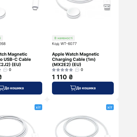
і
В наявності
268
Код: WT-6077
tch Magnetic
Apple Watch Magnetic
to USB-C Cable
Charging Cable (1m)
2J2) (EU)
(MX2E2) (EU)
0
0
₴
1 110 ₴
До кошика
До кошика
хіт
хіт