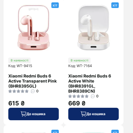
хіт
хіт
В наявності
В наявності
Код: WT-9415
Код: WT-7164
Xiaomi Redmi Buds 6
Xiaomi Redmi Buds 6
Active Transparent Pink
Active White
(BHR8395GL)
(BHR8391GL,
BHR8389CN)
0
0
615 ₴
669 ₴
До кошика
До кошика
хіт
хіт