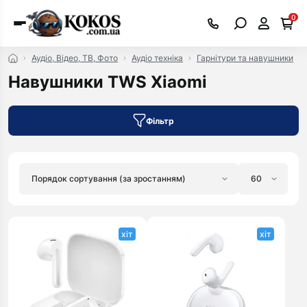
0
Аудіо, Відео, ТВ, Фото
Аудіо техніка
Гарнiтури та навушники
Навушники TWS Xiaomi
Фільтр
хіт
хіт