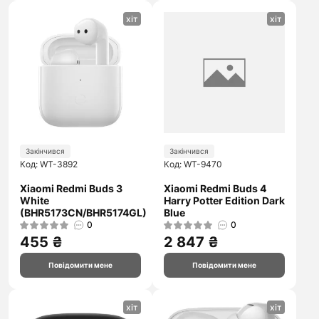
хіт
хіт
Закінчився
Закінчився
Код: WT-3892
Код: WT-9470
Xiaomi Redmi Buds 3
Xiaomi Redmi Buds 4
White
Harry Potter Edition Dark
(BHR5173CN/BHR5174GL)
Blue
0
0
455 ₴
2 847 ₴
Повідомити мене
Повідомити мене
хіт
хіт