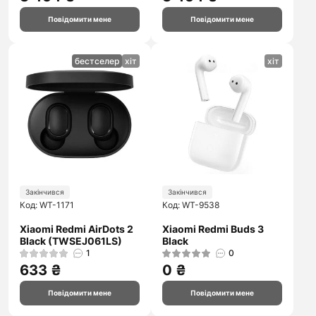
Повідомити мене
Повідомити мене
бестселер
хіт
хіт
Закінчився
Закінчився
Код: WT-1171
Код: WT-9538
Xiaomi Redmi AirDots 2
Xiaomi Redmi Buds 3
Black (TWSEJ061LS)
Black
1
0
633 ₴
0 ₴
Повідомити мене
Повідомити мене