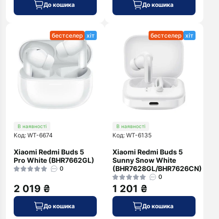
До кошика
До кошика
бестселер
хіт
бестселер
хіт
В наявності
В наявності
Код: WT-6674
Код: WT-6135
Xiaomi Redmi Buds 5
Xiaomi Redmi Buds 5
Pro White (BHR7662GL)
Sunny Snow White
(BHR7628GL/BHR7626CN)
0
0
2 019 ₴
1 201 ₴
До кошика
До кошика