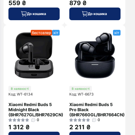
559 ₴
879 ₴
До кошика
До кошика
бестселер
хіт
хіт
В наявності
В наявності
Код: WT-6134
Код: WT-6673
Xiaomi Redmi Buds 5
Xiaomi Redmi Buds 5
Midnight Black
Pro Black
(BHR7627GL/BHR7629CN)
(BHR7660GL/BHR7664CN)
0
0
1 312 ₴
2 211 ₴