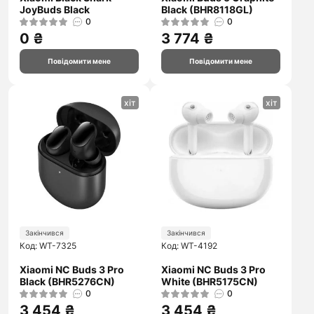
JoyBuds Black
Black (BHR8118GL)
0
0
0 ₴
3 774 ₴
Повідомити мене
Повідомити мене
хіт
хіт
Закінчився
Закінчився
Код: WT-7325
Код: WT-4192
Xiaomi NC Buds 3 Pro
Xiaomi NC Buds 3 Pro
Black (BHR5276CN)
White (BHR5175CN)
0
0
3 454 ₴
3 454 ₴