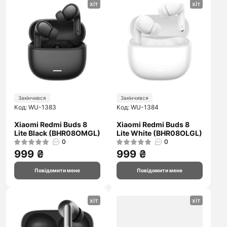
хіт
хіт
Закінчився
Закінчився
Код: WU-1383
Код: WU-1384
Xiaomi Redmi Buds 8
Xiaomi Redmi Buds 8
Lite Black (BHR08OMGL)
Lite White (BHR08OLGL)
0
0
999 ₴
999 ₴
Повідомити мене
Повідомити мене
хіт
хіт