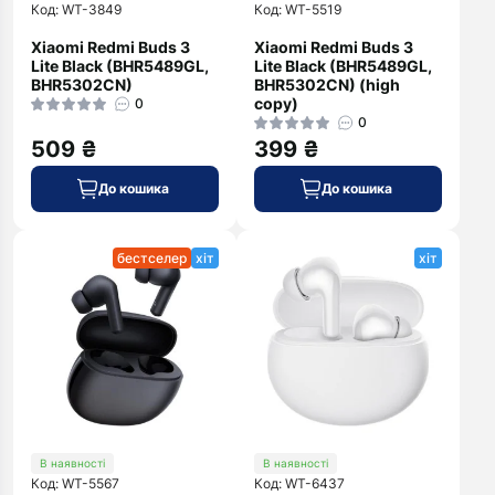
Код: WT-3849
Код: WT-5519
Xiaomi Redmi Buds 3
Xiaomi Redmi Buds 3
Lite Black (BHR5489GL,
Lite Black (BHR5489GL,
BHR5302CN)
BHR5302CN) (high
copy)
0
0
509 ₴
399 ₴
До кошика
До кошика
бестселер
хіт
хіт
В наявності
В наявності
Код: WT-5567
Код: WT-6437