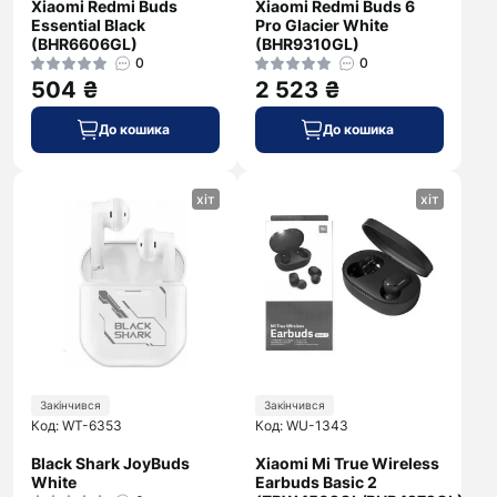
Xiaomi Redmi Buds
Xiaomi Redmi Buds 6
Essential Black
Pro Glacier White
(BHR6606GL)
(BHR9310GL)
0
0
504 ₴
2 523 ₴
До кошика
До кошика
хіт
хіт
Закінчився
Закінчився
Код: WT-6353
Код: WU-1343
Black Shark JoyBuds
Xiaomi Mi True Wireless
White
Earbuds Basic 2