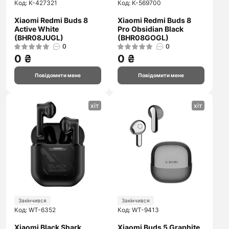
Код: K-427321
Код: K-569700
Xiaomi Redmi Buds 8
Xiaomi Redmi Buds 8
Active White
Pro Obsidian Black
(BHR08JUGL)
(BHR08GOGL)
0
0
0 ₴
0 ₴
Повідомити мене
Повідомити мене
хіт
хіт
Закінчився
Закінчився
Код: WT-6352
Код: WT-9413
Xiaomi Black Shark
Xiaomi Buds 5 Graphite