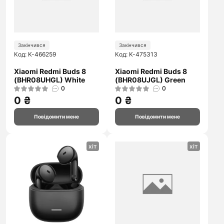
Закінчився
Закінчився
Код: K-466259
Код: K-475313
Xiaomi Redmi Buds 8
Xiaomi Redmi Buds 8
(BHR08UHGL) White
(BHR08UJGL) Green
0
0
0 ₴
0 ₴
Повідомити мене
Повідомити мене
хіт
хіт