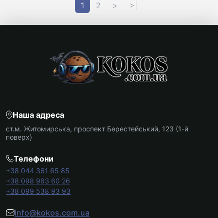
1
2
>
>|
Наша адреса
ст.м. Житомирська, проспект Берестейський, 123 (1-й
поверх)
Телефони
+38 044 361 65 85
+38 098 963 60 26
+38 099 538 93 93
info@kokos.com.ua