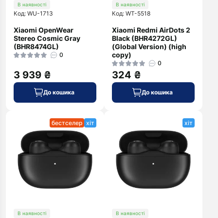
В наявності
В наявності
Код: WU-1713
Код: WT-5518
Xiaomi OpenWear
Xiaomi Redmi AirDots 2
Stereo Cosmic Gray
Black (BHR4272GL)
(BHR8474GL)
(Global Version) (high
copy)
0
0
3 939 ₴
324 ₴
До кошика
До кошика
бестселер
хіт
хіт
В наявності
В наявності