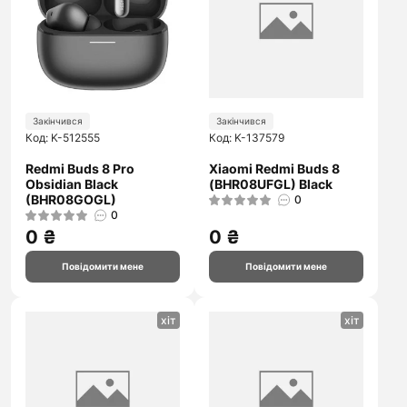
Закінчився
Закінчився
Код: K-512555
Код: K-137579
Redmi Buds 8 Pro
Xiaomi Redmi Buds 8
Obsidian Black
(BHR08UFGL) Black
(BHR08GOGL)
0
0
0 ₴
0 ₴
Повідомити мене
Повідомити мене
хіт
хіт