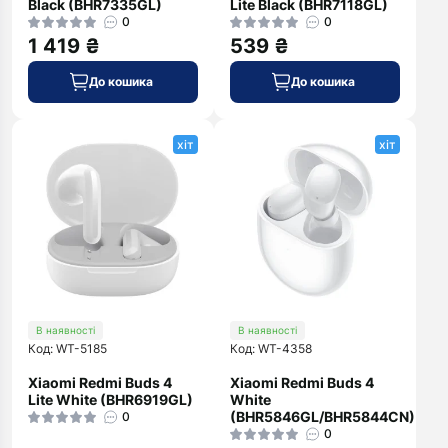
Black (BHR7335GL)
Lite Black (BHR7118GL)
0
0
1 419 ₴
539 ₴
До кошика
До кошика
хіт
хіт
В наявності
В наявності
Код: WT-5185
Код: WT-4358
Xiaomi Redmi Buds 4
Xiaomi Redmi Buds 4
Lite White (BHR6919GL)
White
(BHR5846GL/BHR5844CN)
0
0