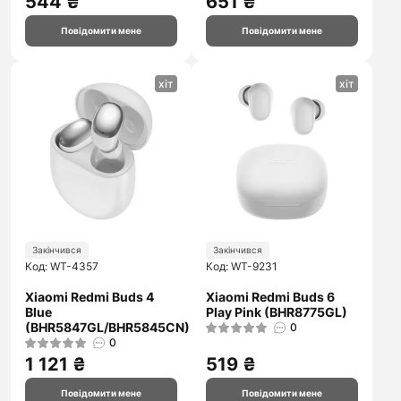
544 ₴
651 ₴
Повідомити мене
Повідомити мене
хіт
хіт
Закінчився
Закінчився
Код: WT-4357
Код: WT-9231
Xiaomi Redmi Buds 4
Xiaomi Redmi Buds 6
Blue
Play Pink (BHR8775GL)
(BHR5847GL/BHR5845CN)
0
0
1 121 ₴
519 ₴
Повідомити мене
Повідомити мене