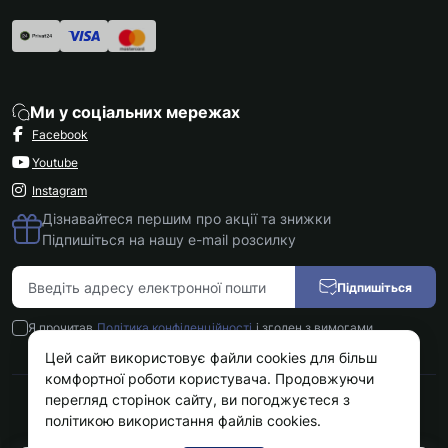
Ми у соціальних мережах
Facebook
Youtube
Instagram
Дізнавайтеся першим про акції та знижки
Підпишіться на нашу e-mail розсилку
Підпишіться
Я прочитав
Політика конфіденційності
і згоден з вимогами
Цей сайт використовує файли cookies для більш
комфортної роботи користувача. Продовжуючи
перегляд сторінок сайту, ви погоджуєтеся з
Kokos.com.ua © 2026
політикою використання файлів cookies.