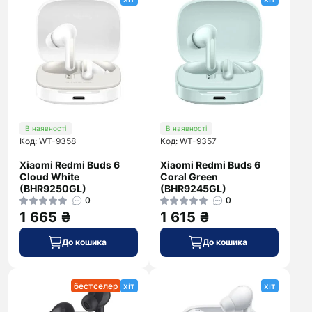
В наявності
В наявності
Код: WT-9358
Код: WT-9357
Xiaomi Redmi Buds 6
Xiaomi Redmi Buds 6
Cloud White
Coral Green
(BHR9250GL)
(BHR9245GL)
0
0
1 665 ₴
1 615 ₴
До кошика
До кошика
бестселер
хіт
хіт