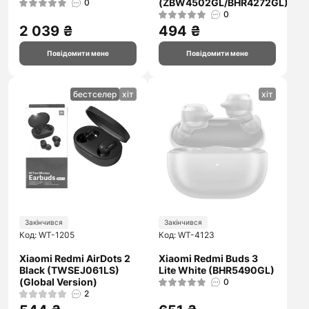
(ZBW4502GL/BHR4272GL)
0
0
2 039 ₴
494 ₴
Повідомити мене
Повідомити мене
бестселер
хіт
хіт
Закінчився
Закінчився
Код: WT-1205
Код: WT-4123
Xiaomi Redmi AirDots 2
Xiaomi Redmi Buds 3
Black (TWSEJ061LS)
Lite White (BHR5490GL)
(Global Version)
0
2