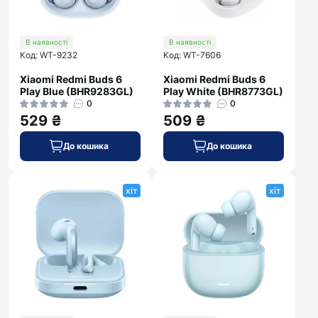
В наявності
В наявності
Код: WT-9232
Код: WT-7606
Xiaomi Redmi Buds 6
Xiaomi Redmi Buds 6
Play Blue (BHR9283GL)
Play White (BHR8773GL)
0
0
529 ₴
509 ₴
До кошика
До кошика
хіт
хіт