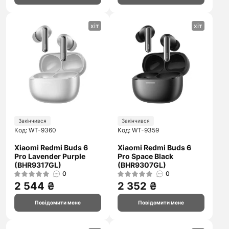
хіт
хіт
Закінчився
Закінчився
Код: WT-9360
Код: WT-9359
Xiaomi Redmi Buds 6
Xiaomi Redmi Buds 6
Pro Lavender Purple
Pro Space Black
(BHR9317GL)
(BHR9307GL)
0
0
2 544 ₴
2 352 ₴
Повідомити мене
Повідомити мене