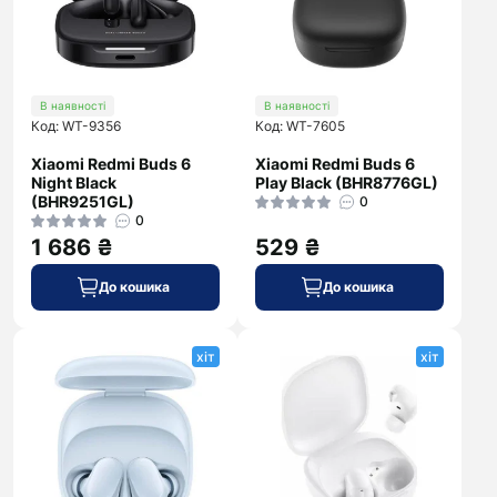
В наявності
В наявності
Код: WT-9356
Код: WT-7605
Xiaomi Redmi Buds 6
Xiaomi Redmi Buds 6
Night Black
Play Black (BHR8776GL)
(BHR9251GL)
0
0
1 686 ₴
529 ₴
До кошика
До кошика
хіт
хіт