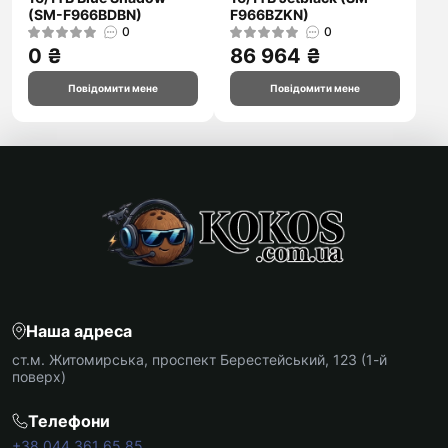
(SM-F966BDBN)
F966BZKN)
0
0
0 ₴
86 964 ₴
Повідомити мене
Повідомити мене
Наша адреса
ст.м. Житомирська, проспект Берестейський, 123 (1-й
поверх)
Телефони
+38 044 361 65 85