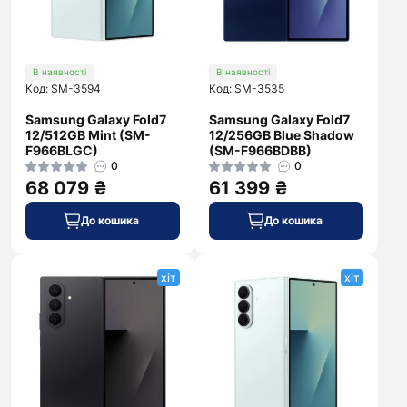
В наявності
В наявності
Код: SM-3594
Код: SM-3535
Samsung Galaxy Fold7
Samsung Galaxy Fold7
12/512GB Mint (SM-
12/256GB Blue Shadow
F966BLGC)
(SM-F966BDBB)
0
0
68 079 ₴
61 399 ₴
До кошика
До кошика
хіт
хіт