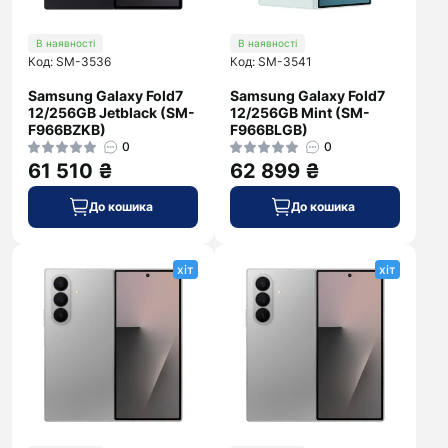
В наявності
В наявності
Код: SM-3536
Код: SM-3541
Samsung Galaxy Fold7
Samsung Galaxy Fold7
12/256GB Jetblack (SM-
12/256GB Mint (SM-
F966BZKB)
F966BLGB)
0
0
61 510 ₴
62 899 ₴
До кошика
До кошика
хіт
хіт