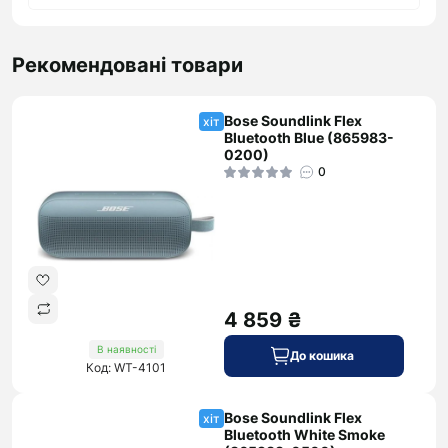
Рекомендовані товари
Bose Soundlink Flex
хіт
Bluetooth Blue (865983-
0200)
0
4 859 ₴
В наявності
До кошика
Код: WT-4101
Bose Soundlink Flex
хіт
Bluetooth White Smoke