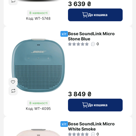
3 639 ₴
В наявності
До кошика
Код: WT-5748
Bose SoundLink Micro
хіт
Stone Blue
0
3 849 ₴
В наявності
До кошика
Код: WT-4095
Bose SoundLink Micro
хіт
White Smoke
0