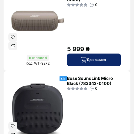
0
5 999 ₴
В наявності
До кошика
Код: WT-9272
Bose SoundLink Micro
хіт
Black (783342-0100)
0