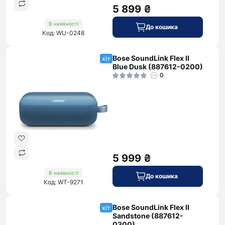
5 899 ₴
В наявності
До кошика
Код: WU-0248
Bose SoundLink Flex II
хіт
Blue Dusk (887612-0200)
0
5 999 ₴
В наявності
До кошика
Код: WT-9271
Bose SoundLink Flex II
хіт
Sandstone (887612-
0300)