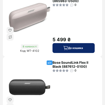
(865983-0500)
0
5 499 ₴
В наявності
До кошика
Код: WT-4102
Bose SoundLink Flex II
хіт
Black (887612-0100)
0