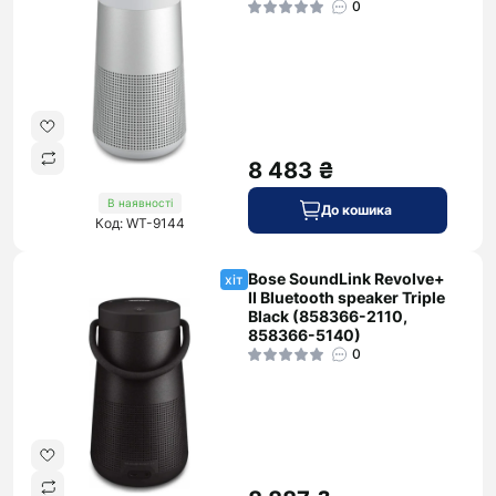
0
8 483 ₴
В наявності
До кошика
Код: WT-9144
Bose SoundLink Revolve+
хіт
II Bluetooth speaker Triple
Black (858366-2110,
858366-5140)
0