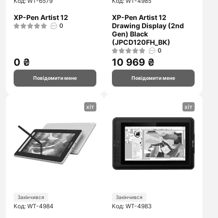
Код: WT-6579
Код: WT-4985
XP-Pen Artist 12
XP-Pen Artist 12
Drawing Display (2nd
0
Gen) Black
(JPCD120FH_BK)
0
0 ₴
10 969 ₴
Повідомити мене
Повідомити мене
хіт
хіт
Закінчився
Закінчився
Код: WT-4984
Код: WT-4983