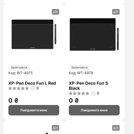
хіт
хіт
Закінчився
Закінчився
Код: WT-4975
Код: WT-4978
XP-Pen Deco Fun L Red
XP-Pen Deco Fun S
Black
0
0
0 ₴
0 ₴
Повідомити мене
Повідомити мене
хіт
хіт