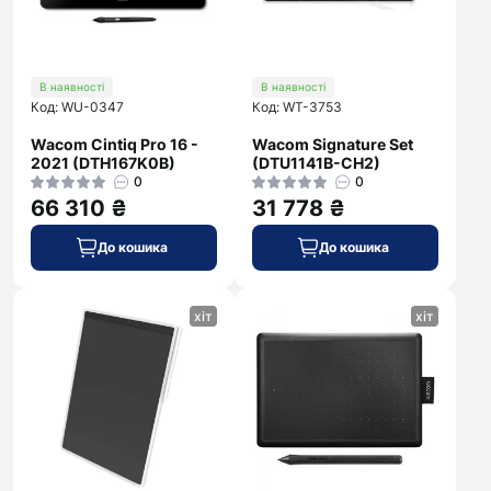
В наявності
В наявності
Код: WU-0347
Код: WT-3753
Wacom Cintiq Pro 16 -
Wacom Signature Set
2021 (DTH167K0B)
(DTU1141B-CH2)
0
0
66 310 ₴
31 778 ₴
До кошика
До кошика
хіт
хіт