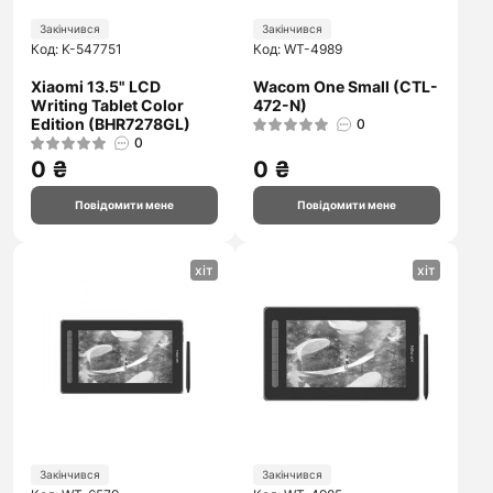
Закінчився
Закінчився
Код: K-547751
Код: WT-4989
Xiaomi 13.5" LCD
Wacom One Small (CTL-
Writing Tablet Color
472-N)
Edition (BHR7278GL)
0
0
0 ₴
0 ₴
Повідомити мене
Повідомити мене
хіт
хіт
Закінчився
Закінчився