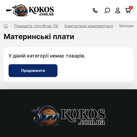
0
Планшети, Ноутбуки, ПК
Комп'ютерні комплектуючі
Материнс
Материнські плати
У даній категорії немає товарів.
Продовжити