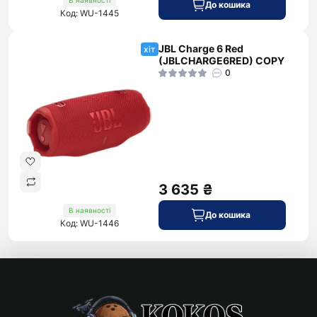
В наявності
До кошика
Код: WU-1445
JBL Charge 6 Red
хіт
(JBLCHARGE6RED) COPY
0
3 635 ₴
В наявності
До кошика
Код: WU-1446