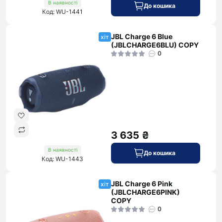
В наявності
До кошика
Код: WU-1441
JBL Charge 6 Blue
хіт
(JBLCHARGE6BLU) COPY
0
3 635 ₴
В наявності
До кошика
Код: WU-1443
JBL Charge 6 Pink
хіт
(JBLCHARGE6PINK)
COPY
0