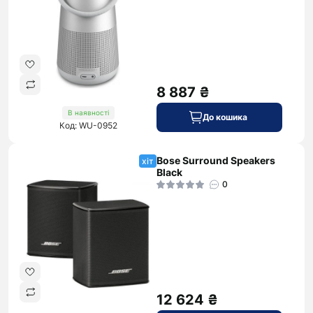
8 887 ₴
В наявності
До кошика
Код: WU-0952
Bose Surround Speakers
хіт
Black
0
12 624 ₴