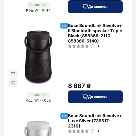
В наявності
До кошика
Код: WT-9144
Bose SoundLink Revolve+
хіт
II Bluetooth speaker Triple
Black (858366-2110,
858366-5140)
0
8 887 ₴
В наявності
До кошика
Код: WT-4053
Bose SoundLink Revolve+
хіт
Luxe Silver (739617-
2310)
0