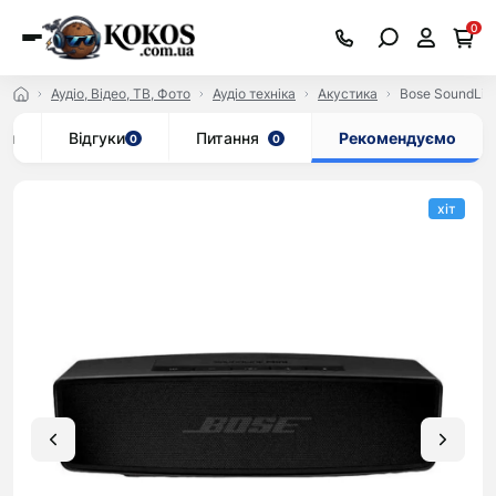
0
Аудіо, Відео, ТВ, Фото
Аудіо техніка
Акустика
Bose SoundLink
ки
Відгуки
Питання
Рекомендуємо
0
0
хіт