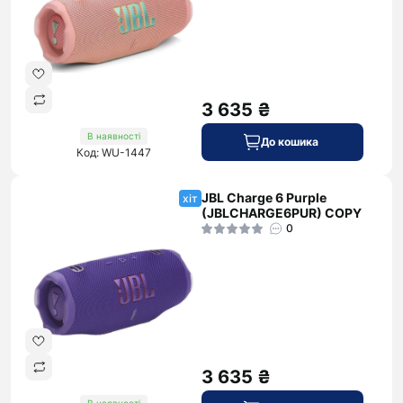
3 635 ₴
В наявності
До кошика
Код: WU-1447
JBL Charge 6 Purple
хіт
(JBLCHARGE6PUR) COPY
0
3 635 ₴