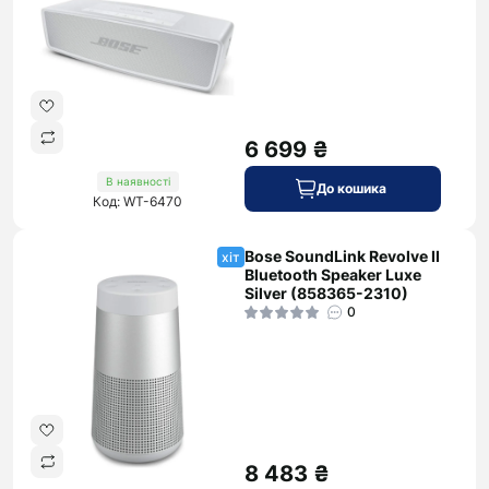
6 699 ₴
В наявності
До кошика
Код: WT-6470
Bose SoundLink Revolve II
хіт
Bluetooth Speaker Luxe
Silver (858365-2310)
0
8 483 ₴