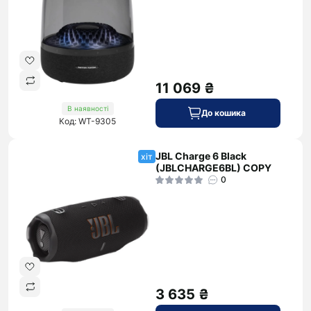
11 069 ₴
В наявності
До кошика
Код: WT-9305
JBL Charge 6 Black
хіт
(JBLCHARGE6BL) COPY
0
3 635 ₴