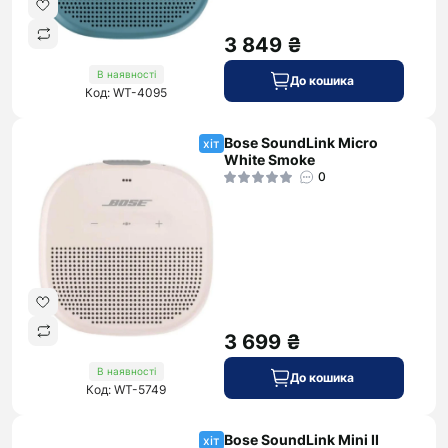
3 849 ₴
В наявності
До кошика
Код: WT-4095
Bose SoundLink Micro
хіт
White Smoke
0
3 699 ₴
В наявності
До кошика
Код: WT-5749
Bose SoundLink Mini II
хіт