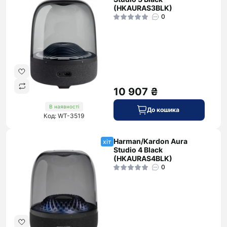
(HKAURAS3BLK)
0
10 907 ₴
В наявності
До кошика
Код: WT-3519
Harman/Kardon Aura
хіт
Studio 4 Black
(HKAURAS4BLK)
0