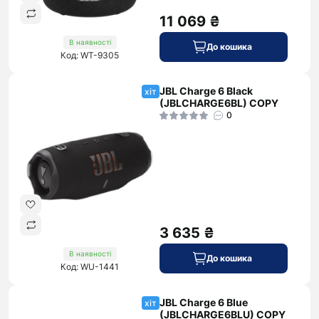
11 069 ₴
В наявності
До кошика
Код: WT-9305
JBL Charge 6 Black
хіт
(JBLCHARGE6BL) COPY
0
3 635 ₴
В наявності
До кошика
Код: WU-1441
JBL Charge 6 Blue
хіт
(JBLCHARGE6BLU) COPY