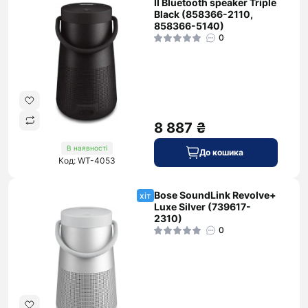
II Bluetooth speaker Triple
Black (858366-2110,
858366-5140)
0
8 887 ₴
В наявності
До кошика
Код: WT-4053
Bose SoundLink Revolve+
хіт
Luxe Silver (739617-
2310)
0