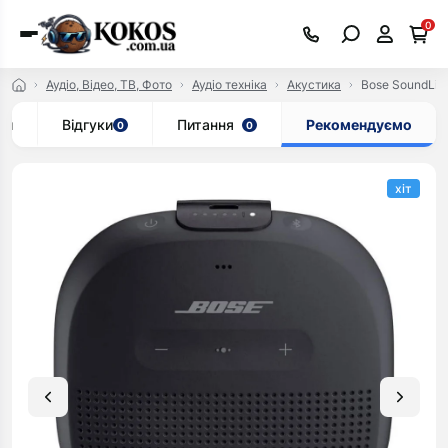
0
Аудіо, Відео, ТВ, Фото
Аудіо техніка
Акустика
Bose SoundLin
ки
Відгуки
Питання
Рекомендуємо
0
0
хіт