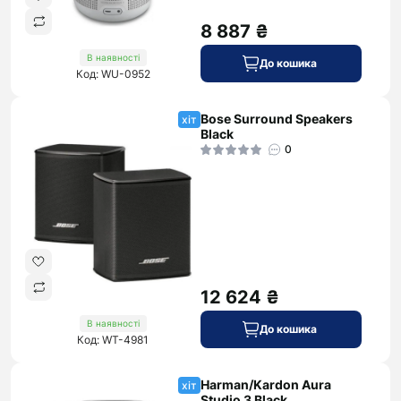
8 887 ₴
В наявності
До кошика
Код: WU-0952
Bose Surround Speakers
хіт
Black
0
12 624 ₴
В наявності
До кошика
Код: WT-4981
Harman/Kardon Aura
хіт
Studio 3 Black