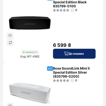
Special Edition Black
835799-0100
0
6 599 ₴
В наявності
До кошика
Код: WT-4982
Bose SoundLink Mini II
хіт
Special Edition Silver
(835799-0200)
0