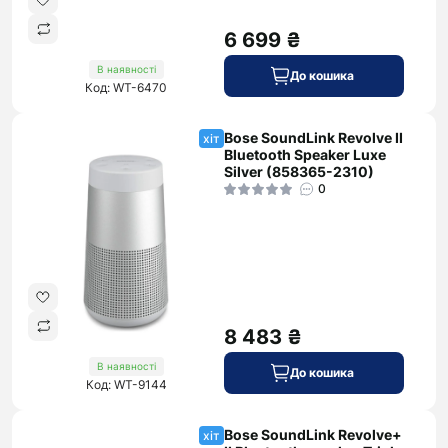
6 699 ₴
В наявності
До кошика
Код: WT-6470
Bose SoundLink Revolve II
хіт
Bluetooth Speaker Luxe
Silver (858365-2310)
0
8 483 ₴
В наявності
До кошика
Код: WT-9144
Bose SoundLink Revolve+
хіт