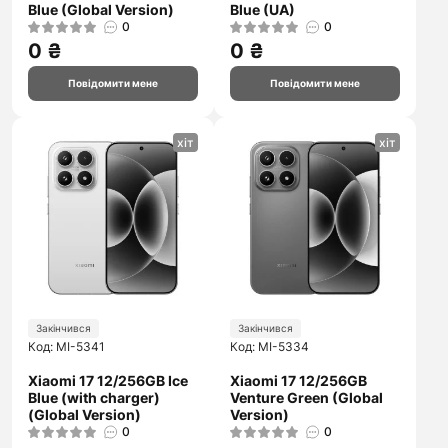
Blue (Global Version)
Blue (UA)
0
0
0 ₴
0 ₴
Повідомити мене
Повідомити мене
хіт
хіт
Закінчився
Закінчився
Код: MI-5341
Код: MI-5334
Xiaomi 17 12/256GB Ice
Xiaomi 17 12/256GB
Blue (with charger)
Venture Green (Global
(Global Version)
Version)
0
0