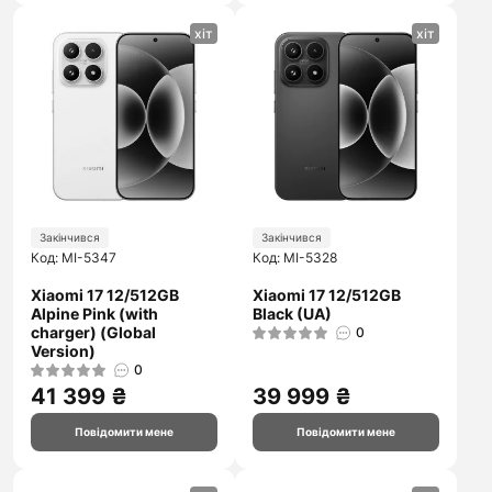
хіт
хіт
Закінчився
Закінчився
Код: MI-5347
Код: MI-5328
Xiaomi 17 12/512GB
Xiaomi 17 12/512GB
Alpine Pink (with
Black (UA)
charger) (Global
0
Version)
0
41 399 ₴
39 999 ₴
Повідомити мене
Повідомити мене