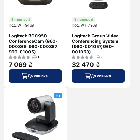
В наявності
В наявності
Код: WT-9469
Код: WT-7969
Logitech BCC950
Logitech Group Video
ConferenceCam (960-
Conferencing System
000866, 960-000867,
(960-001057, 960-
960-01005)
001058)
0
0
7 069 ₴
32 470 ₴
До кошика
До кошика
хіт