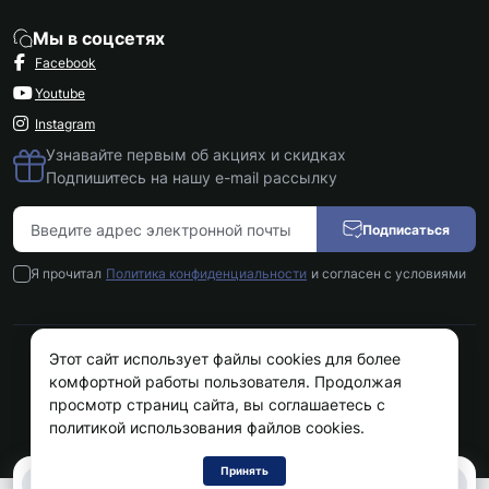
Мы в соцсетях
Facebook
Youtube
Instagram
Узнавайте первым об акциях и скидках
Подпишитесь на нашу e-mail рассылку
Подписаться
Я прочитал
Политика конфиденциальности
и согласен с условиями
Этот сайт использует файлы cookies для более
Kokos.com.ua © 2026
комфортной работы пользователя. Продолжая
просмотр страниц сайта, вы соглашаетесь с
политикой использования файлов cookies.
Принять
0
0