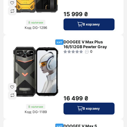
15 999 ₴
В наличии
В корзину
Код: DG-1296
DOOGEE V Max Plus
хит
16/512GB Pewter Gray
0
16 499 ₴
В наличии
В корзину
Код: DG-1189
DOOGEE V Max S
хит