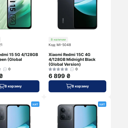
В наличии
21
Код: MI-5048
edmi 15 5G 4/128GB
Xiaomi Redmi 15C 4G
een (Global
4/128GB Midnight Black
(Global Version)
0
0
 ₴
6 899 ₴
В корзину
В корзину
хит
хит