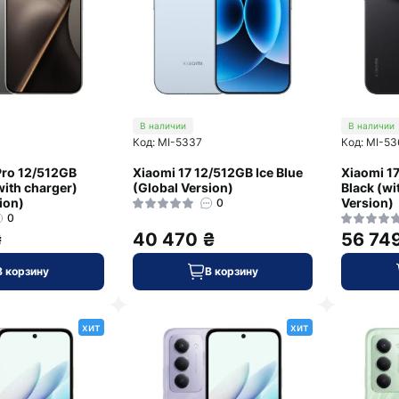
В наличии
В наличии
Код: MI-5337
Код: MI-53
Pro 12/512GB
Xiaomi 17 12/512GB Ice Blue
Xiaomi 17
with charger)
(Global Version)
Black (wi
ion)
Version)
0
0
₴
40 470 ₴
56 74
В корзину
В корзину
хит
хит