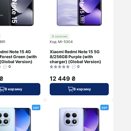
В наличии
691
Код: MI-5304
edmi Note 15 4G
Xiaomi Redmi Note 15 5G
Forest Green (with
8/256GB Purple (with
(Global Version)
charger) (Global Version)
0
0
 ₴
12 449 ₴
В корзину
В корзину
хит
хит