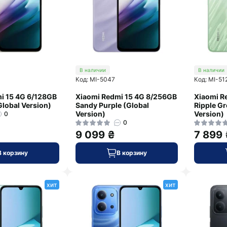
В наличии
В наличии
Код: MI-5047
Код: MI-51
i 15 4G 6/128GB
Xiaomi Redmi 15 4G 8/256GB
Xiaomi R
Global Version)
Sandy Purple (Global
Ripple Gr
Version)
Version)
0
0
9 099 ₴
7 899
В корзину
В корзину
хит
хит