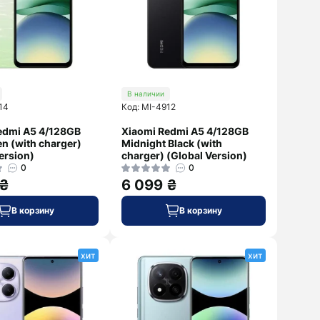
В наличии
14
Код: MI-4912
edmi A5 4/128GB
Xiaomi Redmi A5 4/128GB
n (with charger)
Midnight Black (with
ersion)
charger) (Global Version)
0
0
 ₴
6 099 ₴
В корзину
В корзину
хит
хит