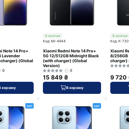
В наличии
В наличии
Код: MI-4944
Код: K-730
i Note 14 Pro+
Xiaomi Redmi Note 14 Pro+
Xiaomi R
 Lavender
5G 12/512GB Midnight Black
8/256GB 
 charger) (Global
(with charger) (Global
charger) 
Version)
0
0
₴
15 849 ₴
9 720
В корзину
В корзину
хит
хит