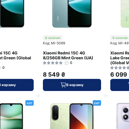
В наличии
В наличии
Код: MI-5069
Код: MI-49
i 15C 4G
Xiaomi Redmi 15C 4G
Xiaomi R
t Green (Global
8/256GB Mint Green (UA)
Lake Gree
(Global V
0
0
8 549 ₴
6 099
В корзину
В корзину
хит
хит