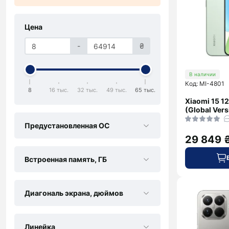
Galaxy
Samsung
Объективы,
S26 Ultra
Фильтры для
Для
Цена
фотоаппаратов
Xiaomi
Системы
-
₴
стабилизации
Galaxy
для камер
В наличии
Fold7
Код: MI-4801
Galaxy
8
16 тыс.
32 тыс.
49 тыс.
65 тыс.
Flip7
Xiaomi 15 1
(Global Vers
Galaxy
S26
Предустановленная ОС
Galaxy
29 849 
A57
Встроенная память, ГБ
Galaxy
A37
Galaxy
Диагональ экрана, дюймов
M56
Xcover
7
Линейка