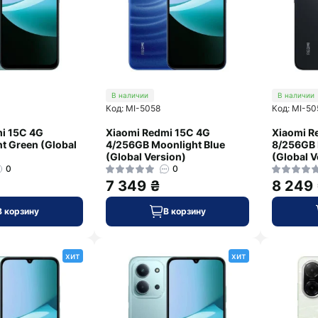
В наличии
В наличии
Код: MI-5058
Код: MI-50
i 15C 4G
Xiaomi Redmi 15C 4G
Xiaomi R
t Green (Global
4/256GB Moonlight Blue
8/256GB 
(Global Version)
(Global V
0
0
7 349 ₴
8 249
В корзину
В корзину
хит
хит