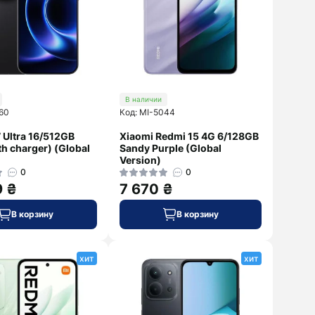
В наличии
60
Код: MI-5044
 Ultra 16/512GB
Xiaomi Redmi 15 4G 6/128GB
th charger) (Global
Sandy Purple (Global
Version)
0
0
9 ₴
7 670 ₴
В корзину
В корзину
хит
хит