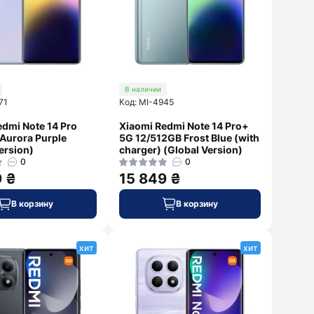
В наличии
71
Код: MI-4945
edmi Note 14 Pro
Xiaomi Redmi Note 14 Pro+
Aurora Purple
5G 12/512GB Frost Blue (with
ersion)
charger) (Global Version)
0
0
9 ₴
15 849 ₴
В корзину
В корзину
хит
хит