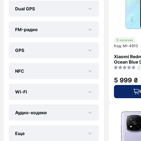
Dual GPS
FM-радио
В наличии
Код: MI-4910
GPS
Xiaomi Redm
Ocean Blue (
NFC
5 999 ₴
Wi-Fi
Аудио-кодеки
Еще