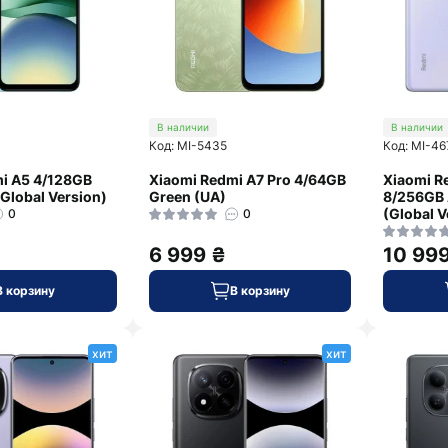
В наличии
В наличии
Код: MI-5435
Код: MI-46
i A5 4/128GB
Xiaomi Redmi A7 Pro 4/64GB
Xiaomi R
Global Version)
Green (UA)
8/256GB 
(Global V
0
0
6 999 ₴
10 99
В корзину
В корзину
хит
хит