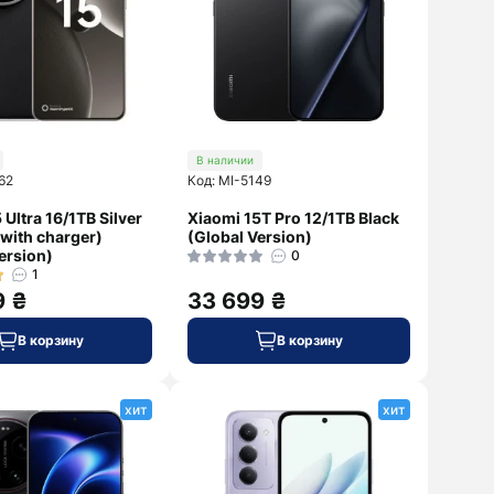
ZTE
Marshall
Смотреть
Sony
дальше
Xiaomi
В наличии
62
Код: MI-5149
 Ultra 16/1TB Silver
Xiaomi 15T Pro 12/1TB Black
with charger)
(Global Version)
ersion)
0
1
9 ₴
33 699 ₴
В корзину
В корзину
хит
хит