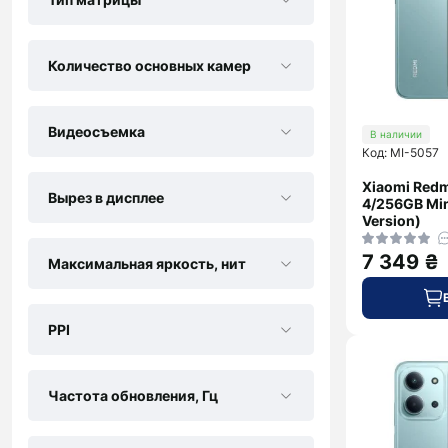
Количество основных камер
Видеосъемка
В наличии
Код: MI-5057
Xiaomi Redm
Вырез в дисплее
4/256GB Min
Version)
7 349 ₴
Максимальная яркость, нит
PPI
Частота обновления, Гц