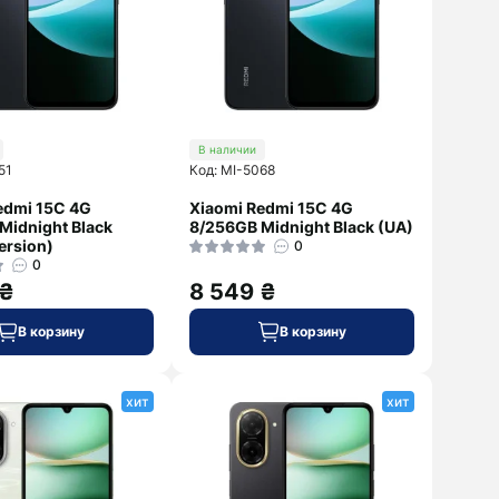
В наличии
51
Код: MI-5068
edmi 15C 4G
Xiaomi Redmi 15C 4G
Midnight Black
8/256GB Midnight Black (UA)
ersion)
0
0
 ₴
8 549 ₴
В корзину
В корзину
хит
хит