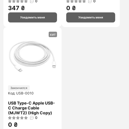
0
0
347 ₴
0 ₴
Уведомить меня
Уведомить меня
хит
Закончился
Код: USB-0010
USB Type-C Apple USB-
C Charge Cable
(MJWT2) (High Copy)
0
0 ₴