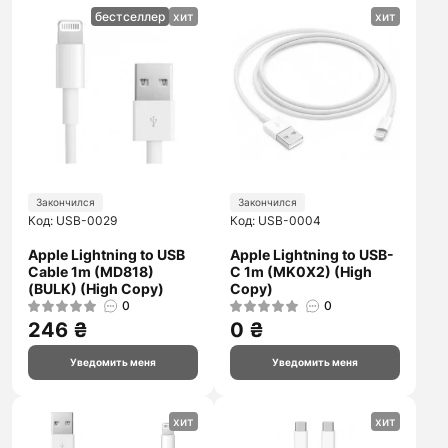
бестселлер
хит
хит
Закончился
Закончился
Код: USB-0029
Код: USB-0004
Apple Lightning to USB
Apple Lightning to USB-
Cable 1m (MD818)
C 1m (MK0X2) (High
(BULK) (High Copy)
Copy)
0
0
246 ₴
0 ₴
Уведомить меня
Уведомить меня
хит
хит