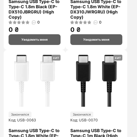
Samsung USB Type-C to
Samsung USB Type-C to
Type-C 1.8m Black (EP-
Type-C 1.8m White (EP-
DX510JBRGRU) (High
DX310JWRGRU) (High
Copy)
Copy)
0
0
0 ₴
0 ₴
Уведомить меня
Уведомить меня
хит
хит
Закончился
Закончился
Код: USB-0063
Код: USB-0070
Samsung USB Type-C to
Samsung USB Type-C to
Type-C 1.8m White (EP-
Type-C 1m Black (High