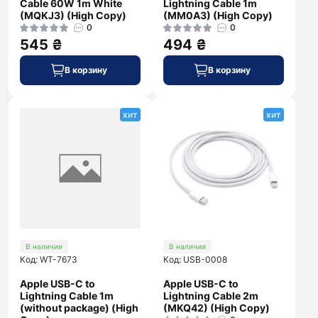
Cable 60W 1m White
Lightning Cable 1m
(MQKJ3) (High Copy)
(MM0A3) (High Copy)
0
0
545 ₴
494 ₴
В корзину
В корзину
хит
хит
В наличии
В наличии
Код: WT-7673
Код: USB-0008
Apple USB-C to
Apple USB-C to
Lightning Cable 1m
Lightning Cable 2m
(without package) (High
(MKQ42) (High Copy)