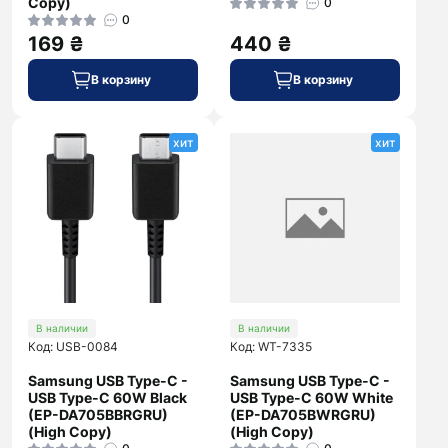
Copy)
0
0
169 ₴
440 ₴
В корзину
В корзину
хит
хит
В наличии
В наличии
Код: USB-0084
Код: WT-7335
Samsung USB Type-C -
Samsung USB Type-C -
USB Type-C 60W Black
USB Type-C 60W White
(EP-DA705BBRGRU)
(EP-DA705BWRGRU)
(High Copy)
(High Copy)