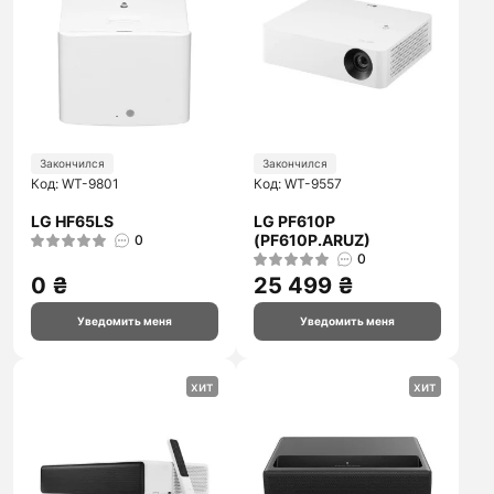
Закончился
Закончился
Код: WT-9801
Код: WT-9557
LG HF65LS
LG PF610P
(PF610P.ARUZ)
0
0
0 ₴
25 499 ₴
Уведомить меня
Уведомить меня
хит
хит