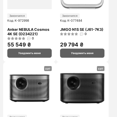
Закончился
Закончился
Код: K-972998
Код: K-077484
Anker NEBULA Cosmos
JMGO N1S SE (J61-7K3)
4K SE (D234221)
0
0
55 549 ₴
29 794 ₴
Уведомить меня
Уведомить меня
хит
хит