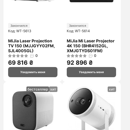
Закончился
Закончился
Код: WT-5613
Код: WT-5614
MiJia Laser Projection
MiJia Mi Laser Projector
TV 150 (MJJGYY02FM,
4K 150 (BHR4152GL,
SJL4005GL)
XMJGTYDS01FM)
0
0
69 816 ₴
92 896 ₴
Уведомить меня
Уведомить меня
бестселлер
хит
хит