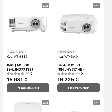
хит
хит
Закончился
Закончился
Код: WT-6839
Код: WT-6840
BenQ MS560
BenQ MX550
(9H.JND77.13E)
(9H.JHY77.1HE)
0
0
15 931 ₴
16 225 ₴
Уведомить меня
Уведомить меня
хит
хит