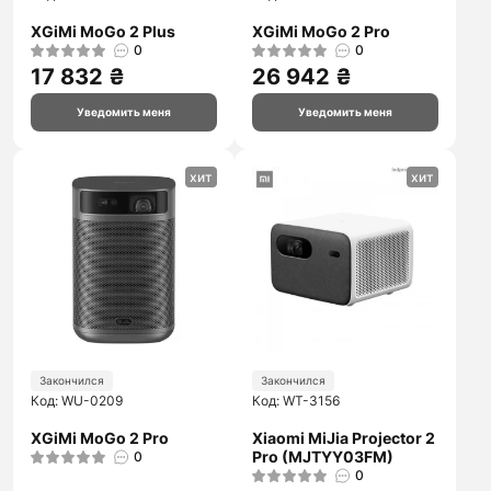
XGiMi MoGo 2 Plus
XGiMi MoGo 2 Pro
0
0
17 832 ₴
26 942 ₴
Уведомить меня
Уведомить меня
хит
хит
Закончился
Закончился
Код: WU-0209
Код: WT-3156
XGiMi MoGo 2 Pro
Xiaomi MiJia Projector 2
Pro (MJTYY03FM)
0
0