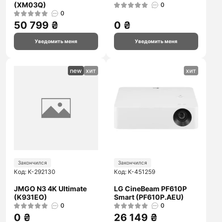
(XM03Q)
0
0
50 799 ₴
0 ₴
Уведомить меня
Уведомить меня
new
хит
хит
Закончился
Закончился
Код: K-292130
Код: K-451259
JMGO N3 4K Ultimate
LG CineBeam PF610P
(K931EO)
Smart (PF610P.AEU)
0
0
0 ₴
26 149 ₴