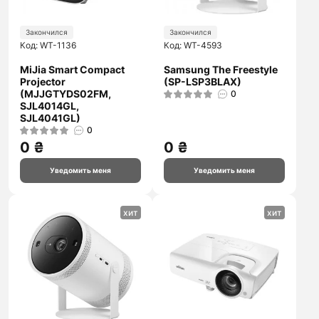
Закончился
Закончился
Код: WT-1136
Код: WT-4593
MiJia Smart Compact
Samsung The Freestyle
Projector
(SP-LSP3BLAX)
(MJJGTYDS02FM,
0
SJL4014GL,
SJL4041GL)
0
0 ₴
0 ₴
Уведомить меня
Уведомить меня
хит
хит