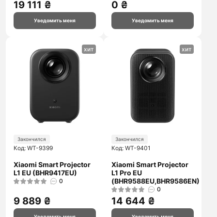
19 111 ₴
0 ₴
Уведомить меня
Уведомить меня
хит
хит
Закончился
Закончился
Код: WT-9399
Код: WT-9401
Xiaomi Smart Projector
Xiaomi Smart Projector
L1 EU (BHR9417EU)
L1 Pro EU
(BHR9588EU,BHR9586EN)
0
0
9 889 ₴
14 644 ₴
Уведомить меня
Уведомить меня