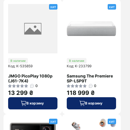
хит
хит
В наличии
В наличии
Код: K-535859
Код: K-233799
JMGO PicoPlay 1080p
Samsung The Premiere
(J61-7K4)
SP-LSP9T
0
0
13 299 ₴
118 999 ₴
В корзину
В корзину
хит
хит