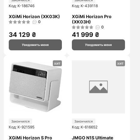
Закончился
Закончился
Код: K-186746
Код: K-439118
XGiMi Horizon (XK03K)
XGiMi Horizon Pro
(XK03H)
0
0
34 129 ₴
41 999 ₴
Уведомить меня
Уведомить меня
хит
хит
Закончился
Закончился
Код: K-921595
Код: K-616652
XGiMi Horizon S Pro
JMGO N1S Ultimate