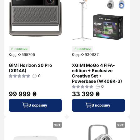
В наличии
В наличии
Код: K-595705
Код: K-930837
GiMi Horizon 20 Pro
XGIMI MoGo 4 FIFA-
(XR14A)
edition + Exclusive
Creative Set +
0
Powerbase (WK08K-3)
0
99 999 ₴
33 399 ₴
В корзину
В корзину
хит
хит