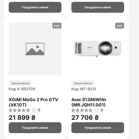
Уведомить меня
Уведомить меня
хит
хит
Закончился
Закончился
Код: K-853709
Код: WT-5031
XGiMi MoGo 2 Pro GTV
Acer S1386WHn
(XK10T)
(MR.JQH11.001)
0
0
21 899 ₴
27 706 ₴
Уведомить меня
Уведомить меня