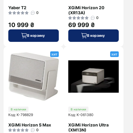
Yaber T2
XGiMi Horizon 20
(XR13A)
0
0
10 999 ₴
69 999 ₴
В корзину
В корзину
хит
хит
В наличии
В наличии
Код: K-798829
Код: K-061380
XGiMi Horizon S Max
XGiMi Horizon Ultra
(XM13N)
0