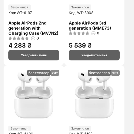
Закончился
Закончился
Код: WT-6197
Код: WT-3908
Apple AirPods 2nd
Apple AirPods 3rd
generation with
generation (MME73)
Charging Case (MV7N2)
0
0
4 283 ₴
5 539 ₴
Уведомить меня
Уведомить меня
бестселлер
хит
бестселлер
хит
Закончился
Закончился
Код: WT-4496
Код: WT-6198