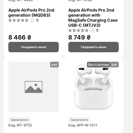
Apple AirPods Pro 2nd
Apple AirPods Pro 2nd
generation (MQD83)
generation with
MagSafe Charging Case
0
USB-C (MTJV3)
0
8 466 ₴
8 749 ₴
Уведомить меня
Уведомить меня
хит
бестселлер
хит
Закончился
Закончился
Код: WT-9752
Код: APP-W-1011