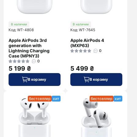
В наличии
В наличии
Код: WT-4808
Код: WT-7645
Apple AirPods 3rd
Apple AirPods 4
generation with
(MXP63)
Lightning Charging
0
Case (MPNY3)
0
5 199 ₴
5 499 ₴
В корзину
В корзину
бестселлер
хит
бестселлер
хит