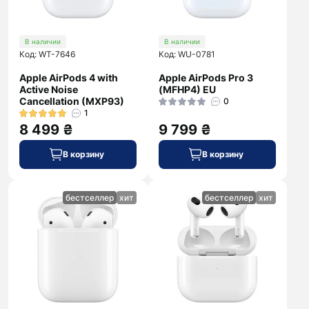
В наличии
В наличии
Код: WT-7646
Код: WU-0781
Apple AirPods 4 with
Apple AirPods Pro 3
Active Noise
(MFHP4) EU
Cancellation (MXP93)
0
1
8 499 ₴
9 799 ₴
В корзину
В корзину
бестселлер
хит
бестселлер
хит