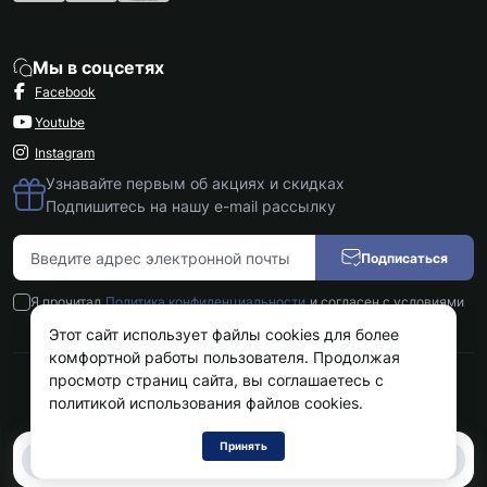
Мы в соцсетях
Facebook
Youtube
Instagram
Узнавайте первым об акциях и скидках
Подпишитесь на нашу e-mail рассылку
Подписаться
Я прочитал
Политика конфиденциальности
и согласен с условиями
Этот сайт использует файлы cookies для более
комфортной работы пользователя. Продолжая
просмотр страниц сайта, вы соглашаетесь с
Kokos.com.ua © 2026
политикой использования файлов cookies.
Принять
0
0