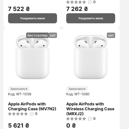
0
7 522 ₴
7 262 ₴
Уведомить меня
Уведомить меня
бестселлер
хит
хит
Закончился
Закончился
Код: WT-1059
Код: WT-1060
Apple AirPods with
Apple AirPods with
Charging Case (MV7N2)
Wireless Charging Case
(MRXJ2)
0
0
5 621 ₴
0 ₴