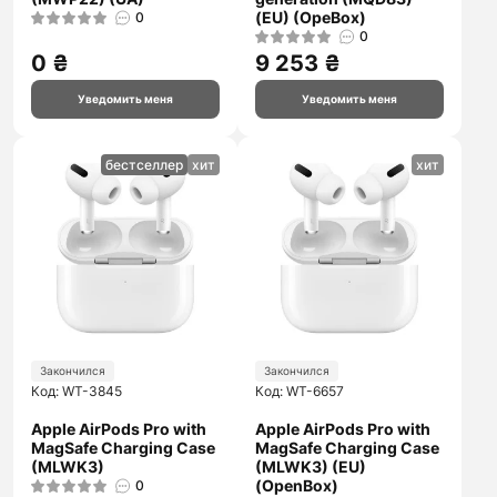
(EU) (OpeBox)
0
0
0 ₴
9 253 ₴
Уведомить меня
Уведомить меня
бестселлер
хит
хит
Закончился
Закончился
Код: WT-3845
Код: WT-6657
Apple AirPods Pro with
Apple AirPods Pro with
MagSafe Charging Case
MagSafe Charging Case
(MLWK3)
(MLWK3) (EU)
(OpenBox)
0