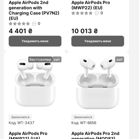
Apple AirPods 2nd
Apple AirPods Pro
generation with
(MWP22) (EU)
Charging Case (PV7N2)
0
(EU)
0
4 401 ₴
10 013 ₴
Уведомить меня
Уведомить меня
бестселлер
хит
хит
Закончился
Закончился
Код: WT-3437
Код: WT-6656
Apple AirPods Pro
Apple AirPods Pro 2nd
(MWP22) (UA)
generation (MQD83)