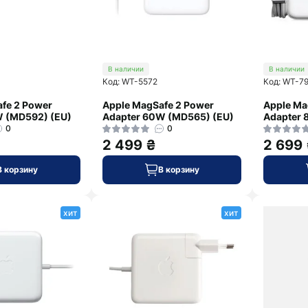
В наличии
В наличии
Код: WT-5572
Код: WT-7
fe 2 Power
Apple MagSafe 2 Power
Apple Ma
W (MD592) (EU)
Adapter 60W (MD565) (EU)
Adapter 
0
0
2 499 ₴
2 699
В корзину
В корзину
хит
хит