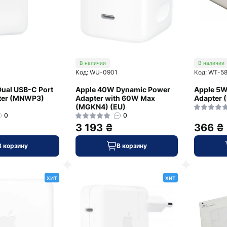
В наличии
В наличии
Код: WU-0901
Код: WT-5
ual USB-C Port
Apple 40W Dynamic Power
Apple 5W
ter (MNWP3)
Adapter with 60W Max
Adapter 
(MGKN4) (EU)
0
0
3 193 ₴
366 ₴
В корзину
В корзину
хит
хит