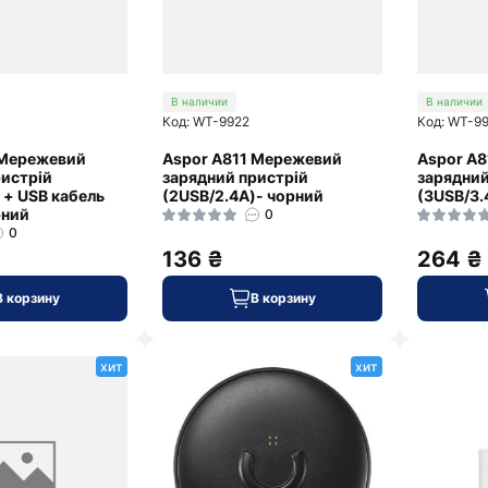
В наличии
В наличии
Код: WT-9922
Код: WT-9
 Мережевий
Aspor A811 Мережевий
Aspor A
ристрій
зарядний пристрій
зарядний
 + USB кабель
(2USB/2.4A)- чорний
(3USB/3.
рний
0
0
136 ₴
264 ₴
В корзину
В корзину
хит
хит