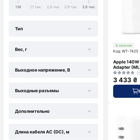
Galaxy
Samsung
Объективы,
136
1,1 тыс.
2,0 тыс.
2,9 тыс.
3,8 тыс.
S26 Ultra
Фильтры для
Для
фотоаппаратов
Xiaomi
Системы
Тип
стабилизации
Galaxy
для камер
В наличии
Fold7
Вес, г
Код: WT-7425
Galaxy
Flip7
Apple 140W
Adapter (ML
Galaxy
Выходное напряжение, В
S26
3 433 ₴
Galaxy
A57
Выходные разъемы
Galaxy
A37
Дополнительно
Galaxy
M56
Xcover
Длина кабеля AC (DC), м
7