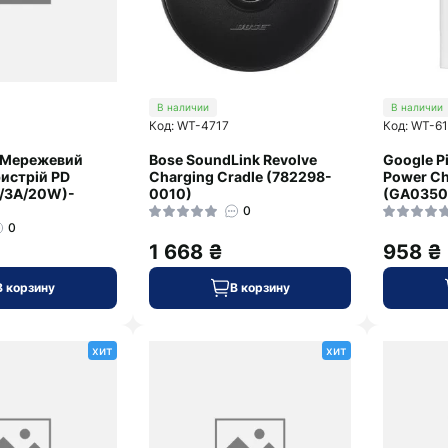
В наличии
В наличии
Код: WT-4717
Код: WT-61
 Мережевий
Bose SoundLink Revolve
Google P
истрій PD
Charging Cradle (782298-
Power Ch
/3A/20W)-
0010)
(GA0350
0
0
1 668 ₴
958 ₴
В корзину
В корзину
хит
хит