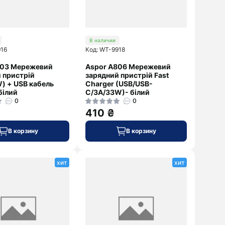
В наличии
916
Код: WT-9918
803 Мережевий
Aspor A806 Мережевий
 пристрій
зарядний пристрій Fast
) + USB кабель
Charger (USB/USB-
білий
C/3A/33W)- білий
0
0
410 ₴
В корзину
В корзину
хит
хит