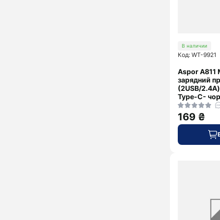
В наличии
Код: WT-9921
Aspor A811
зарядний п
(2USB/2.4A)
Type-C- чо
169 ₴