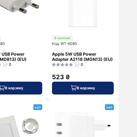
В наличии
880
Код: WT-6080
 USB Power
Apple 5W USB Power
(MD813) (EU)
Adapter A2118 (MGN13) (EU)
0
0
523 ₴
В корзину
В корзину
хит
хит