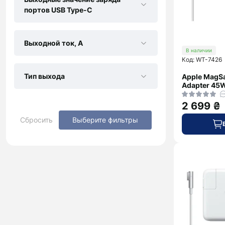
портов USB Type-C
Выходной ток, А
В наличии
Код: WT-7426
Тип выхода
Apple MagSa
Adapter 45
2 699 ₴
Сбросить
Выберите фильтры