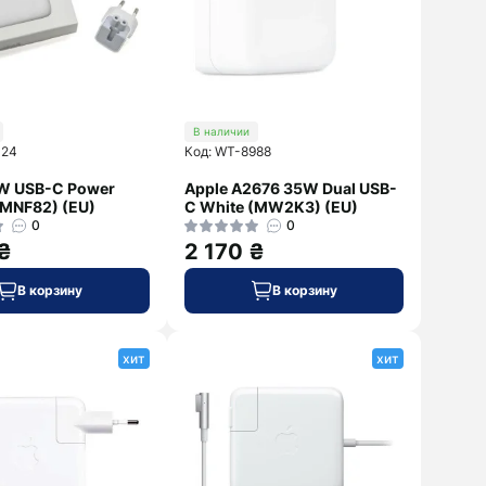
В наличии
424
Код: WT-8988
7W USB-C Power
Apple A2676 35W Dual USB-
(MNF82) (EU)
C White (MW2K3) (EU)
0
0
 ₴
2 170 ₴
В корзину
В корзину
хит
хит