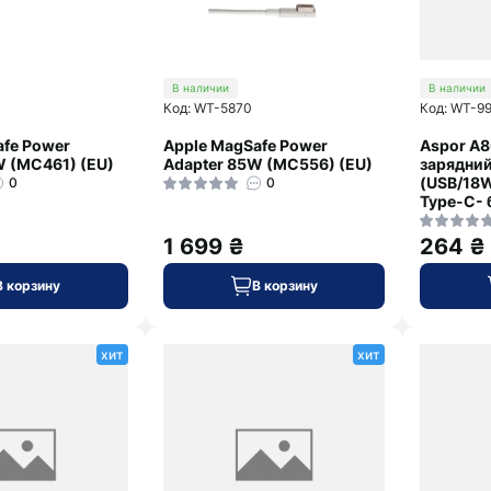
В наличии
В наличии
Код: WT-5870
Код: WT-9
afe Power
Apple MagSafe Power
Aspor A
W (MC461) (EU)
Adapter 85W (MC556) (EU)
зарядний
(USB/18W
0
0
Type-C- 
1 699 ₴
264 ₴
В корзину
В корзину
хит
хит