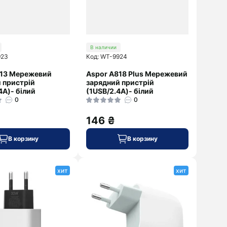
В наличии
923
Код: WT-9924
813 Мережевий
Aspor A818 Plus Мережевий
 пристрій
зарядний пристрій
4A)- білий
(1USB/2.4A)- білий
0
0
146 ₴
В корзину
В корзину
хит
хит