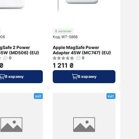
В наличии
906
Код: WT-5868
gSafe 2 Power
Apple MagSafe Power
85W (MD506) (EU)
Adapter 45W (MC747) (EU)
0
0
 ₴
1 211 ₴
В корзину
В корзину
хит
хит