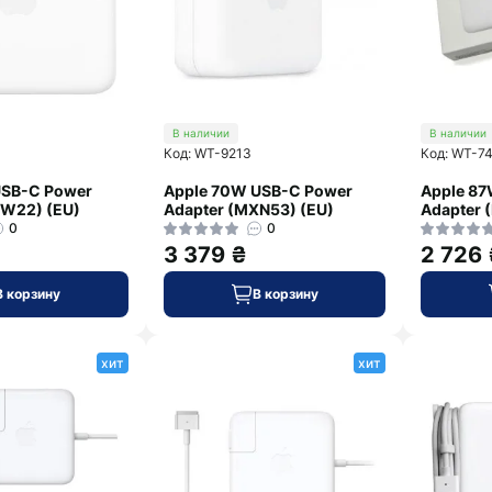
В наличии
В наличии
Код: WT-9213
Код: WT-7
USB-C Power
Apple 70W USB-C Power
Apple 8
RW22) (EU)
Adapter (MXN53) (EU)
Adapter 
0
0
3 379 ₴
2 726
В корзину
В корзину
хит
хит