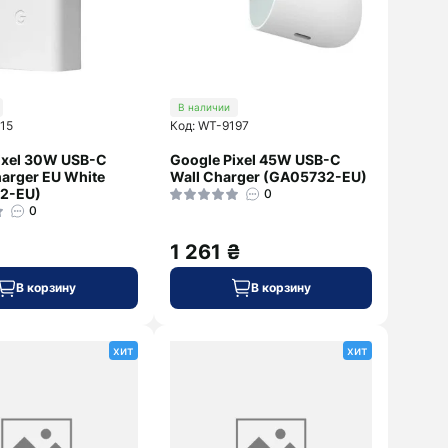
В наличии
15
Код: WT-9197
ixel 30W USB-C
Google Pixel 45W USB-C
arger EU White
Wall Charger (GA05732-EU)
2-EU)
0
0
1 261 ₴
В корзину
В корзину
хит
хит