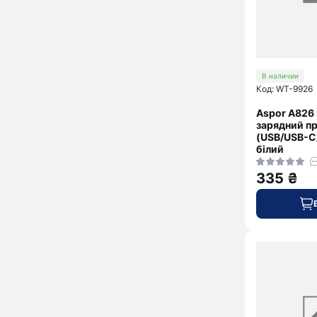
В наличии
Код: WT-9926
Aspor A826
зарядний пр
(USB/USB-C
білий
335 ₴