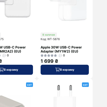
ZTE
Marshall
Смотреть
Sony
дальше
Xiaomi
В наличии
875
Код: WT-5876
0W USB-C Power
Apple 30W USB-C Power
(MR2A2) (EU)
Adapter (MY1W2) (EU)
0
0
₴
1 699 ₴
В корзину
В корзину
хит
хит