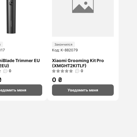
ZTE
Marshall
Смотреть
Sony
дальше
Xiaomi
я
Закончился
117
Код: K-882079
niBlade Trimmer EU
Xiaomi Grooming Kit Pro
2EU)
(XMGHT2KITLF)
0
0
₴
0 ₴
ведомить меня
Уведомить меня