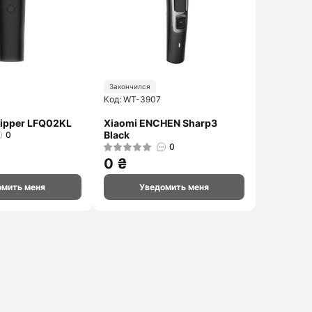
Закончился
Код: WT-3907
Clipper LFQ02KL
Xiaomi ENCHEN Sharp3
Black
0
0
0 ₴
омить меня
Уведомить меня