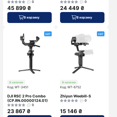
0
0
45 899 ₴
24 449 ₴
В корзину
В корзину
хит
хит
В наличии
В наличии
Код: WT-3451
Код: WT-6752
DJI RSC 2 Pro Combo
Zhiyun Weebill-S
(CP.RN.00000124.01)
0
0
23 867 ₴
15 146 ₴