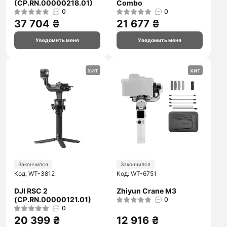
(CP.RN.00000218.01)
Combo
0
0
37 704 ₴
21 677 ₴
Уведомить меня
Уведомить меня
хит
хит
Закончился
Закончился
Код: WT-3812
Код: WT-6751
DJI RSC 2
Zhiyun Crane M3
(CP.RN.00000121.01)
0
0
20 399 ₴
12 916 ₴