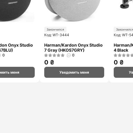
Закончился
Закончилс
Код: WT-3444
Код: WT-5
don Onyx Studio
Harman/Kardon Onyx Studio
Harman/K
S7BLU)
7 Gray (HKOS7GRY)
4 Black
0
0
0 ₴
0 ₴
омить меня
Уведомить меня
У