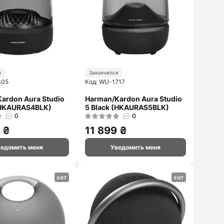
ZTE
Marshall
Смотреть
Sony
дальше
Xiaomi
я
Закончился
305
Код: WU-1717
ardon Aura Studio
Harman/Kardon Aura Studio
(HKAURAS4BLK)
5 Black (HKAURAS5BLK)
0
0
 ₴
11 899 ₴
ведомить меня
Уведомить меня
хит
хит