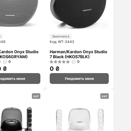
я
Закончился
449
Код: WT-3443
ardon Onyx Studio
Harman/Kardon Onyx Studio
(HKOS6GRYAM)
7 Black (HKOS7BLK)
0
0
0 ₴
0 ₴
ведомить меня
Уведомить меня
хит
хит