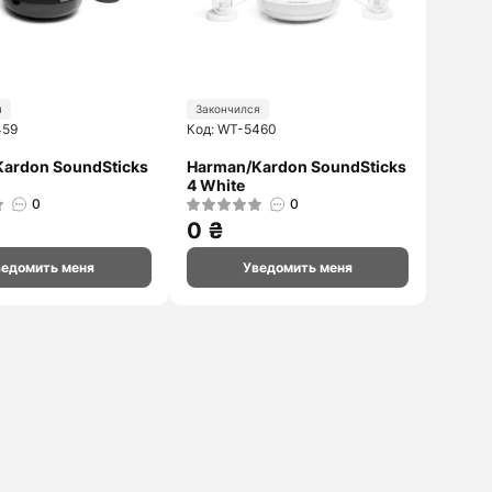
я
Закончился
459
Код: WT-5460
ardon SoundSticks
Harman/Kardon SoundSticks
4 White
0
0
0 ₴
ведомить меня
Уведомить меня