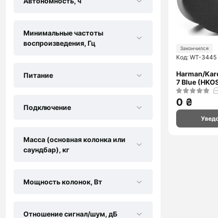
Автономность, ч
Минимальные частоты
воспроизведения, Гц
Закончился
Код: WT-3445
Harman/Kar
Питание
7 Blue (HKO
0 ₴
Подключение
Увед
Масса (основная колонка или
саундбар), кг
Мощность колонок, Вт
Отношение сигнал/шум, дБ