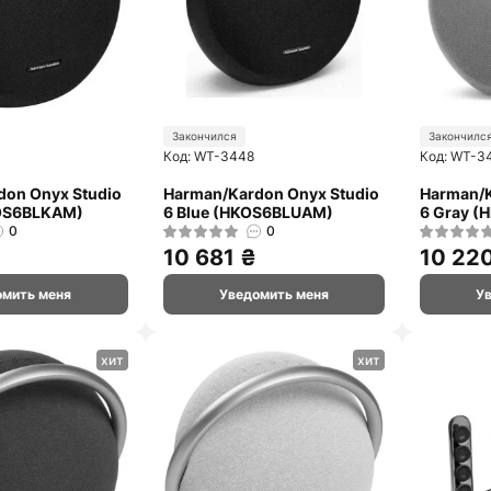
Закончился
Закончилс
Код: WT-3448
Код: WT-3
don Onyx Studio
Harman/Kardon Onyx Studio
Harman/K
KOS6BLKAM)
6 Blue (HKOS6BLUAM)
6 Gray 
0
0
10 681 ₴
10 22
омить меня
Уведомить меня
У
хит
хит