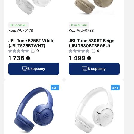
В наличии
В наличии
Код: WU-0178
Код: WU-0783
JBL Tune 525BT White
JBL Tune 530BT Beige
(JBLT525BTWHT)
(JBLT530BTBEGEU)
0
0
1 736 ₴
1 499 ₴
В корзину
В корзину
хит
хит