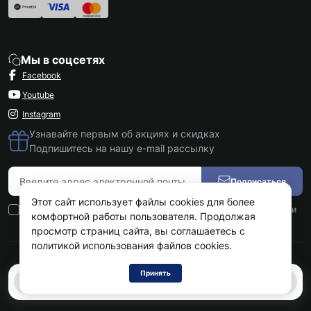
Мы в соцсетях
Facebook
Youtube
Instagram
Узнавайте первым об акциях и скидках
Подпишитесь на нашу e-mail рассылку
Подписаться
Этот сайт использует файлы cookies для более
Я прочитал
Политика конфиденциальности
и согласен с условиями
комфортной работы пользователя. Продолжая
просмотр страниц сайта, вы соглашаетесь с
политикой использования файлов cookies.
Kokos.com.ua © 2026
Принять
0
0