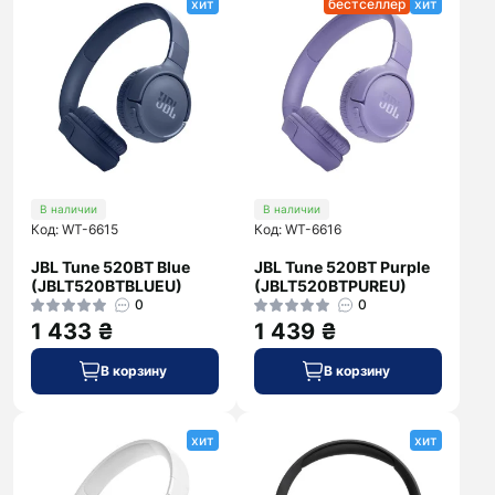
хит
бестселлер
хит
В наличии
В наличии
Код: WT-6615
Код: WT-6616
JBL Tune 520BT Blue
JBL Tune 520BT Purple
(JBLT520BTBLUEU)
(JBLT520BTPUREU)
0
0
1 433 ₴
1 439 ₴
В корзину
В корзину
хит
хит