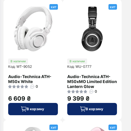
хит
хит
В наличии
В наличии
Код: WT-9052
Код: WU-0777
Audio-Technica ATH-
Audio-Technica ATH-
M50x White
M50xMO Limited Edition
Lantern Glow
0
0
6 609 ₴
9 399 ₴
В корзину
В корзину
хит
хит