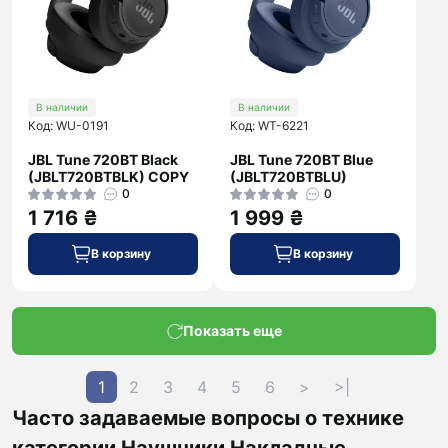
В наличии
В наличии
Код: WU-0191
Код: WT-6221
JBL Tune 720BT Black
JBL Tune 720BT Blue
(JBLT720BTBLK) COPY
(JBLT720BTBLU)
0
0
1 716 ₴
1 999 ₴
В корзину
В корзину
Показать еще
1
2
3
4
5
6
>
>|
Часто задаваемые вопросы о технике