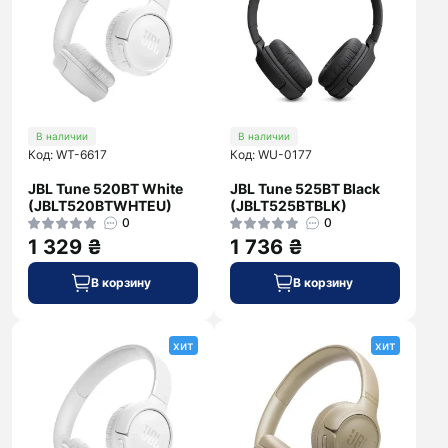
В наличии
В наличии
Код: WT-6617
Код: WU-0177
JBL Tune 520BT White
JBL Tune 525BT Black
(JBLT520BTWHTEU)
(JBLT525BTBLK)
0
0
1 329 ₴
1 736 ₴
В корзину
В корзину
хит
хит