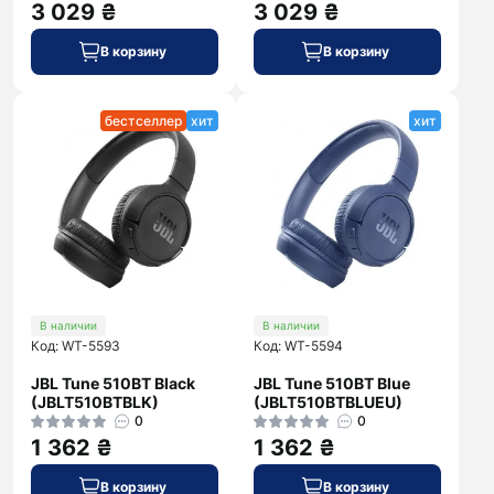
3 029 ₴
3 029 ₴
В корзину
В корзину
бестселлер
хит
хит
В наличии
В наличии
Код: WT-5593
Код: WT-5594
JBL Tune 510BT Black
JBL Tune 510BT Blue
(JBLT510BTBLK)
(JBLT510BTBLUEU)
0
0
1 362 ₴
1 362 ₴
В корзину
В корзину