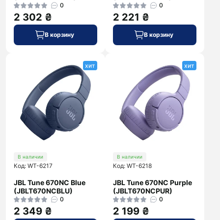
0
0
2 302 ₴
2 221 ₴
В корзину
В корзину
хит
хит
В наличии
В наличии
Код: WT-6217
Код: WT-6218
JBL Tune 670NC Blue
JBL Tune 670NC Purple
(JBLT670NCBLU)
(JBLT670NCPUR)
0
0
2 349 ₴
2 199 ₴