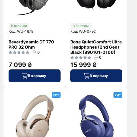
В наличии
В наличии
Код: WU-1678
Код: WU-0792
Beyerdynamic DT 770
Bose QuietComfort Ultra
PRO 32 Ohm
Headphones (2nd Gen)
Black (890101-0100)
0
0
7 099 ₴
15 999 ₴
В корзину
В корзину
хит
хит