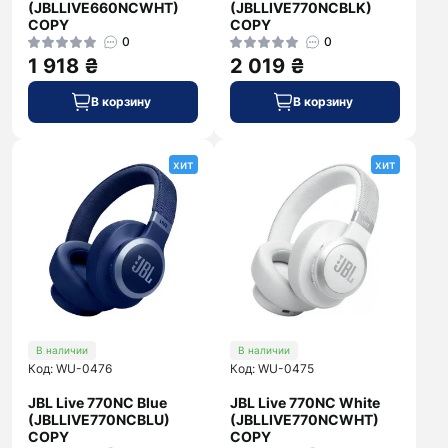
(JBLLIVE660NCWHT)
(JBLLIVE770NCBLK)
COPY
COPY
0
0
1 918 ₴
2 019 ₴
В корзину
В корзину
хит
хит
В наличии
В наличии
Код: WU-0476
Код: WU-0475
JBL Live 770NC Blue
JBL Live 770NC White
(JBLLIVE770NCBLU)
(JBLLIVE770NCWHT)
COPY
COPY