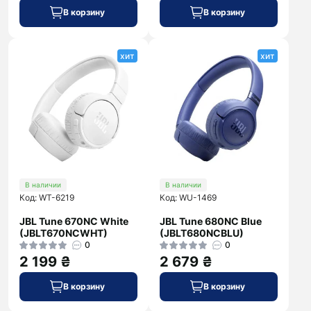
В корзину
В корзину
хит
хит
В наличии
В наличии
Код: WT-6219
Код: WU-1469
JBL Tune 670NC White
JBL Tune 680NC Blue
(JBLT670NCWHT)
(JBLT680NCBLU)
0
0
2 199 ₴
2 679 ₴
В корзину
В корзину