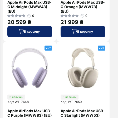
Apple AirPods Max USB-
Apple AirPods Max USB-
C Midnight (MWW43)
C Orange (MWW73)
(EU)
(EU)
0
0
20 599 ₴
21 999 ₴
В корзину
В корзину
хит
хит
В наличии
В наличии
Код: WT-7648
Код: WT-7650
Apple AirPods Max USB-
Apple AirPods Max USB-
C Purple (MWW83) (EU)
C Starlight (MWW53)