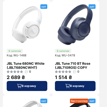
хит
хит
В наличии
В наличии
Код: WU-1468
Код: WU-0478
JBL Tune 680NC White
JBL Tune 710 BT Rose
(JBLT680NCWHT)
(JBL710ROS) COPY
0
0
2 689 ₴
1 514 ₴
В корзину
В корзину
хит
бестселлер
хит