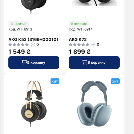
В наличии
В наличии
Код: WT-6913
Код: WT-6914
AKG K52 (3169H00010)
AKG K72
0
0
1 549 ₴
1 899 ₴
В корзину
В корзину
хит
хит