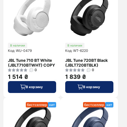
В наличии
В наличии
Код: WU-0479
Код: WT-6220
JBL Tune 710 BT White
JBL Tune 720BT Black
(JBLT710BTWHT) COPY
(JBLT720BTBLK)
0
0
1 514 ₴
1 839 ₴
В корзину
В корзину
бестселлер
хит
бестселлер
хит