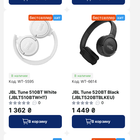
бестселлер
хит
бестселлер
хит
В наличии
В наличии
Код: WT-5595
Код: WT-6614
JBL Tune 510BT White
JBL Tune 520BT Black
(JBLT510BTWHT)
(JBLT520BTBLKEU)
0
0
1 362 ₴
1 449 ₴
В корзину
В корзину