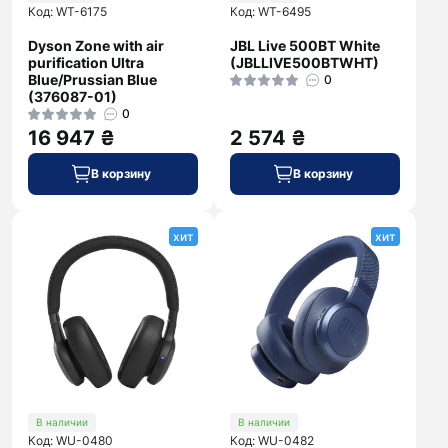
Код: WT-6175
Код: WT-6495
Dyson Zone with air
JBL Live 500BT White
purification Ultra
(JBLLIVE500BTWHT)
Blue/Prussian Blue
0
(376087-01)
0
16 947 ₴
2 574 ₴
В корзину
В корзину
хит
хит
В наличии
В наличии
Код: WU-0480
Код: WU-0482