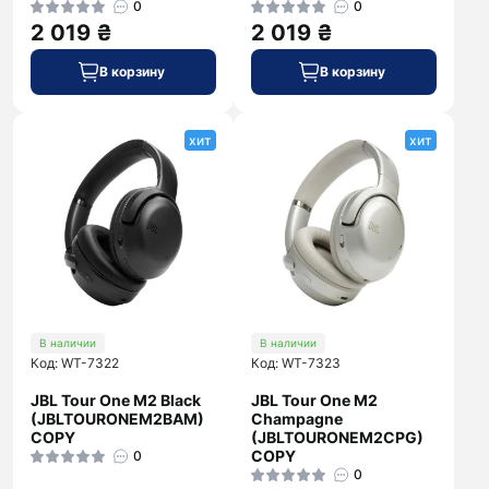
0
0
2 019 ₴
2 019 ₴
В корзину
В корзину
хит
хит
В наличии
В наличии
Код: WT-7322
Код: WT-7323
JBL Tour One M2 Black
JBL Tour One M2
(JBLTOURONEM2BAM)
Champagne
COPY
(JBLTOURONEM2CPG)
COPY
0
0