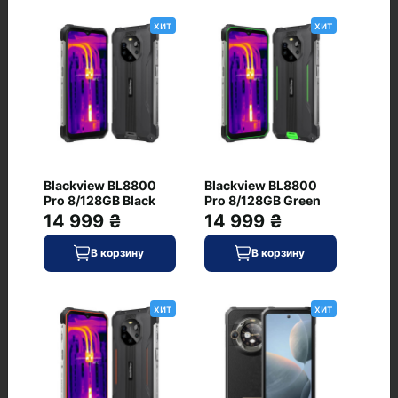
17.8
хит
хит
Удароустойчивость
+ (MIL-STD-810H)
Цвет корпуса
черный/оранжевый
Питание
Blackview BL8800
Blackview BL8800
Емкость аккумулятора, мА·ч
Pro 8/128GB Black
Pro 8/128GB Green
8350
14 999 ₴
14 999 ₴
В корзину
В корзину
Дополнительно
Еще
Widevine L1, Accelerometer,Gyro, Proximity, Compass
хит
хит
Отзывы