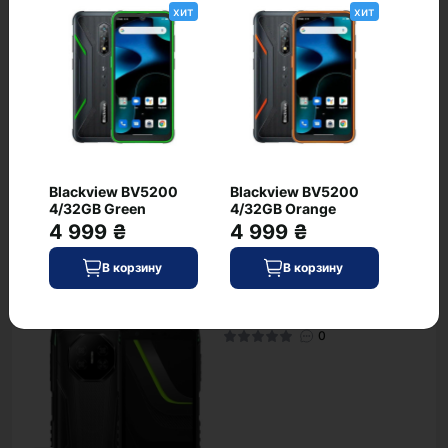
Есть ли DOOGEE Fire 3 Ultra 6/256GB
хит
хит
Blaze Orange в наличии?
Какие условия доставки для DOOGEE
Fire 3 Ultra 6/256GB Blaze Orange
Какая цена DOOGEE Fire 3 Ultra 6/256GB
Blaze Orange
Blackview BV5200
Blackview BV5200
4/32GB Green
4/32GB Orange
4 999 ₴
4 999 ₴
Сопутствующие товары
В корзину
В корзину
DOOGEE Fire 3 Ultra
хит
6/256GB Forest Green
0