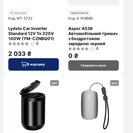
В наличии
Закончился
Код: WT-5732
Код: K-918688
Lydsto Car Inverter
Aspor A536
Standard 12V To 220V
Автомобільний тримач
100W (YM-CZNBQ01)
з бездротовою
зарядкою чорний
0
0
2 033 ₴
0 ₴
В корзину
Уведомить меня
хит
хит