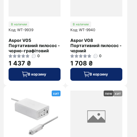
В наличии
В наличии
Код: WT-9939
Код: WT-9940
Aspor V05
Aspor V08
Портативний пилосос -
Портативний пилосос -
чорно-графітовий
чорний
0
0
1 437 ₴
1 708 ₴
В корзину
В корзину
хит
new
хит