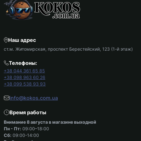
Galaxy
Samsung
Объективы,
S26 Ultra
Фильтры для
Для
фотоаппаратов
Xiaomi
Системы
стабилизации
Наш адрес
Galaxy
для камер
Fold7
ст.м. Житомирская, проспект Берестейский, 123 (1-й этаж)
Galaxy
Flip7
Телефоны:
Galaxy
+38 044 361 65 85
S26
+38 098 963 60 26
Galaxy
+38 099 538 93 93
A57
info@kokos.com.ua
Galaxy
A37
Время работы
Galaxy
M56
Внимание 8 августа в магазине выходной
Xcover
Пн - Пт:
09:00–18:00
7
Сб:
09:00-14:00