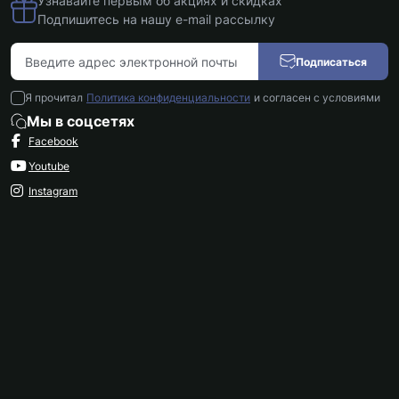
Узнавайте первым об акциях и скидках
ZTE
Marshall
Подпишитесь на нашу e-mail рассылку
Смотреть
Sony
дальше
Подписаться
Xiaomi
Я прочитал
Политика конфиденциальности
и согласен с условиями
Мы в соцсетях
Facebook
Youtube
Instagram