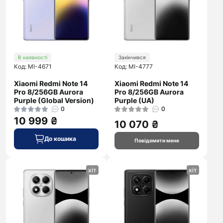
В наявності
Закінчився
Код: MI-4671
Код: MI-4777
Xiaomi Redmi Note 14
Xiaomi Redmi Note 14
Pro 8/256GB Aurora
Pro 8/256GB Aurora
Purple (Global Version)
Purple (UA)
0
0
10 999 ₴
10 070 ₴
До кошика
Повідомити мене
хіт
хіт