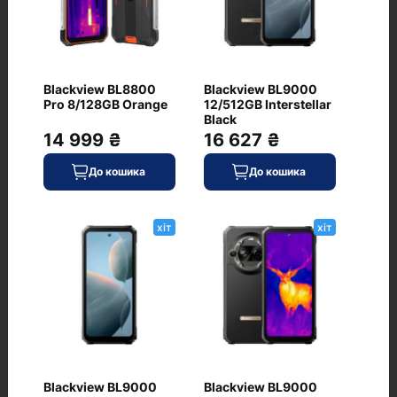
Відгуки
+ Додати відгук
Blackview BL8800
Blackview BL9000
Pro 8/128GB Orange
12/512GB Interstellar
Black
Немає відгуків про цей товар, станьте
14 999 ₴
16 627 ₴
першим, залиште свій відгук.
До кошика
До кошика
хіт
хіт
Питання та відповіді
Blackview BL9000
Blackview BL9000