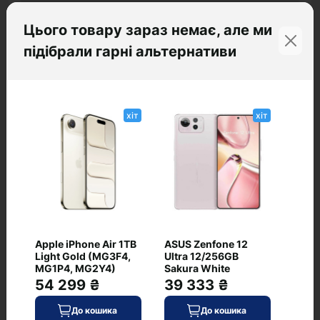
Стандарти зв'язку
Цього товару зараз немає, але ми
4G, 3G
підібрали гарні альтернативи
Конструкція
Тип корпусу
моноблок (нерозбірний)
хіт
хіт
Корпус
Висота, мм
162.16
Ширина, мм
74.92
Захист від пилу і вологи
Apple iPhone Air 1TB
ASUS Zenfone 12
Light Gold (MG3F4,
Ultra 12/256GB
IP64
MG1P4, MG2Y4)
Sakura White
54 299 ₴
39 333 ₴
Колір корпусу
золотистий
До кошика
До кошика