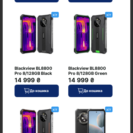
Маса, г
180
хіт
хіт
Матеріал кришки/рамки
пластик
Тип клавіатури
екранне введення
Товщина, мм
Blackview BL8800
Blackview BL8800
8.24
Pro 8/128GB Black
Pro 8/128GB Green
14 999 ₴
14 999 ₴
Живлення
До кошика
До кошика
Ємність акумулятора, мА·год
5500
хіт
хіт