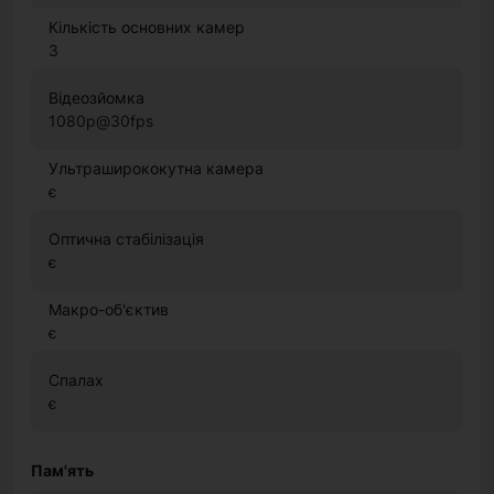
Кількість основних камер
3
Відеозйомка
1080p@30fps
Ультраширококутна камера
є
Оптична стабілізація
є
Макро-об'єктив
є
Спалах
є
Пам'ять