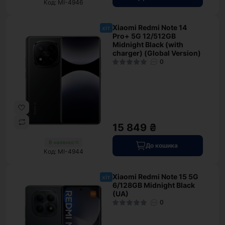
Код: MI-4946
Xiaomi Redmi Note 14
хіт
Pro+ 5G 12/512GB
Midnight Black (with
charger) (Global Version)
0
15 849 ₴
В наявності
До кошика
Код: MI-4944
Xiaomi Redmi Note 15 5G
хіт
6/128GB Midnight Black
(UA)
0