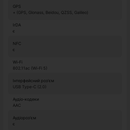
GPS
+ (GPS, Glonass, Beidou, QZSS, Galileo)
IrDA
є
NFC
є
Wi-Fi
802.11ac (Wi-Fi 5)
Інтерфейсний роз'єм
USB Type-C (2.0)
Аудіо-кодеки
AAC
Аудіороз'єм
є