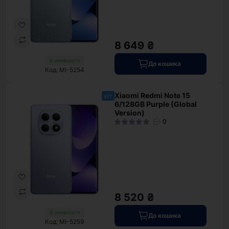
8 649 ₴
В наявності
До кошика
Код: MI-5254
Xiaomi Redmi Note 15
хіт
6/128GB Purple (Global
Version)
0
8 520 ₴
В наявності
До кошика
Код: MI-5259