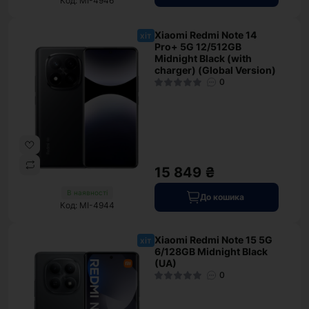
Код: MI-4946
Xiaomi Redmi Note 14
хіт
Pro+ 5G 12/512GB
Midnight Black (with
charger) (Global Version)
0
15 849 ₴
В наявності
До кошика
Код: MI-4944
Xiaomi Redmi Note 15 5G
хіт
6/128GB Midnight Black
(UA)
0