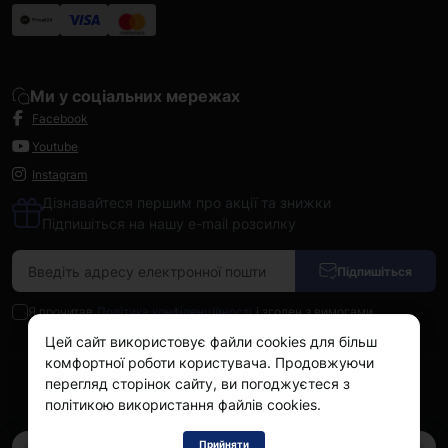
Ми у соціальних мережах
Facebook
Youtube
Instagram
Дізнавайтеся першим про акції та знижки
Підпишіться на нашу e-mail розсилку
Підпишіться
Я прочитав
Політика конфіденційності
і згоден з вимогами
Цей сайт використовує файли cookies для більш
комфортної роботи користувача. Продовжуючи
перегляд сторінок сайту, ви погоджуєтеся з
Kokos.com.ua © 2026
політикою використання файлів cookies.
Прийняти
0
0