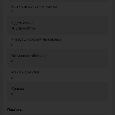
Кількість основних камер
3
Відеозйомка
1080p@30fps
Ультраширококутна камера
є
Оптична стабілізація
є
Макро-об'єктив
є
Спалах
є
Пам'ять