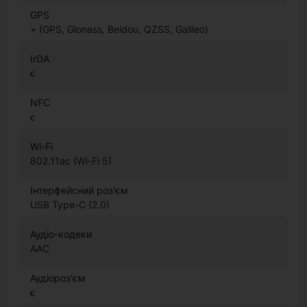
GPS
+ (GPS, Glonass, Beidou, QZSS, Galileo)
IrDA
є
NFC
є
Wi-Fi
802.11ac (Wi-Fi 5)
Інтерфейсний роз'єм
USB Type-C (2.0)
Аудіо-кодеки
AAC
Аудіороз'єм
є