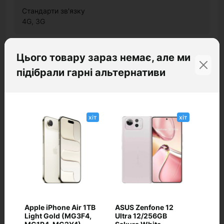
Стандарти зв'язку
4G, 3G
Конструкція
Цього товару зараз немає, але ми
підібрали гарні альтернативи
Тип корпусу
моноблок (нерозбірний)
Корпус
хіт
хіт
Висота, мм
162.16
Ширина, мм
74.92
Захист від пилу і вологи
Apple iPhone Air 1TB
ASUS Zenfone 12
IP64
Light Gold (MG3F4,
Ultra 12/256GB