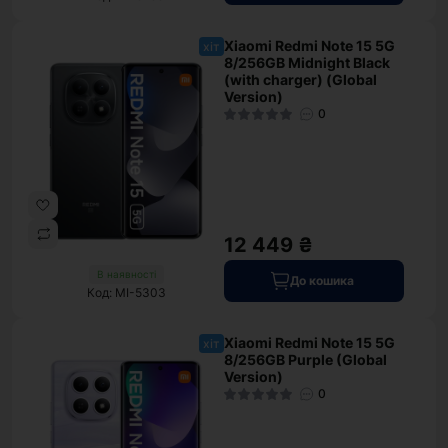
Xiaomi Redmi Note 15 5G
хіт
8/256GB Midnight Black
(with charger) (Global
Version)
0
12 449 ₴
В наявності
До кошика
Код: MI-5303
Xiaomi Redmi Note 15 5G
хіт
8/256GB Purple (Global
Version)
0