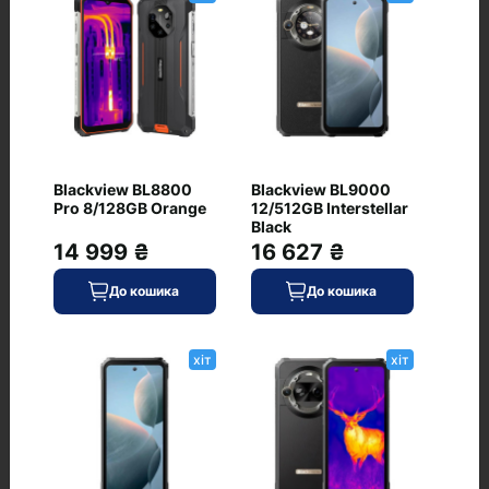
Тихий клік
5500
Відгуки
+ Додати відгук
Blackview BL8800
Blackview BL9000
Pro 8/128GB Orange
12/512GB Interstellar
Black
14 999 ₴
16 627 ₴
Немає відгуків про цей товар, станьте
До кошика
До кошика
першим, залиште свій відгук.
хіт
хіт