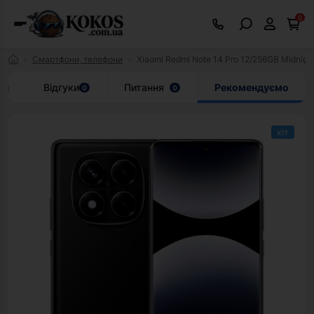
0
Смартфони, телефони
Xiaomi Redmi Note 14 Pro 12/256GB Midnight 
ки
Відгуки
Питання
Рекомендуємо
0
0
хіт