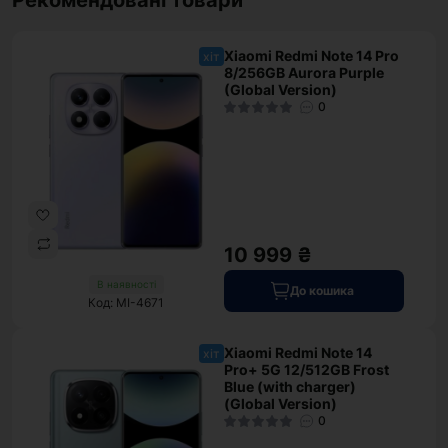
Рекомендовані товари
Xiaomi Redmi Note 14 Pro
хіт
8/256GB Aurora Purple
(Global Version)
0
10 999 ₴
В наявності
До кошика
Код: MI-4671
Xiaomi Redmi Note 14
хіт
Pro+ 5G 12/512GB Frost
Blue (with charger)
(Global Version)
0