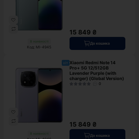
15 849 ₴
В наявності
До кошика
Код: MI-4945
Xiaomi Redmi Note 14
хіт
Pro+ 5G 12/512GB
Lavender Purple (with
charger) (Global Version)
0
15 849 ₴
В наявності
До кошика