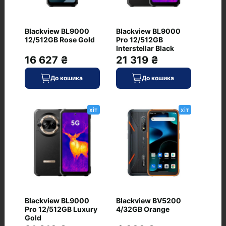
Blackview BL9000
Blackview BL9000
Питання та відповіді
12/512GB Rose Gold
Pro 12/512GB
Interstellar Black
+ Додати питання
16 627 ₴
21 319 ₴
До кошика
До кошика
хіт
хіт
Немає питань про даний товар, станьте
першим і задайте своє питання.
Blackview BL9000
Blackview BV5200
Pro 12/512GB Luxury
4/32GB Orange
Gold