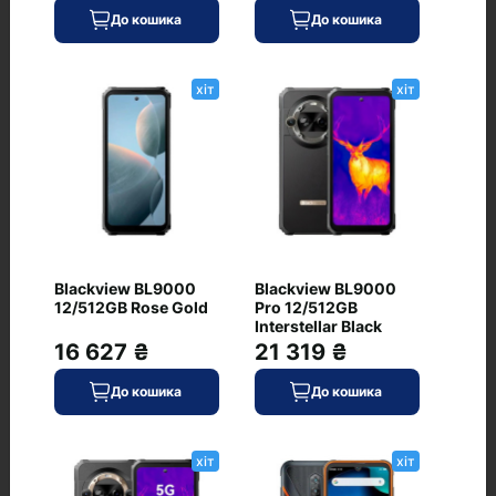
Технологія виявлення дорожньо-транспортних
До кошика
До кошика
аварій Crash Detection, DisplayPort, екстрений
сигнал SOS через супутник
хіт
хіт
Відгуки
+ Додати відгук
Blackview BL9000
Blackview BL9000
12/512GB Rose Gold
Pro 12/512GB
Немає відгуків про цей товар, станьте
Interstellar Black
16 627 ₴
21 319 ₴
першим, залиште свій відгук.
До кошика
До кошика
хіт
хіт