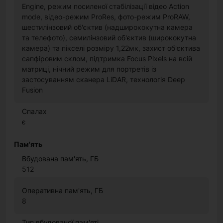
Engine, режим посиленої стабілізації відео Action
mode, відео-режим ProRes, фото-режим ProRAW,
шестилінзовий об'єктив (надширококутна камера
та телефото), семилінзовий об'єктив (ширококутна
камера) та пікселі розміру 1,22мк, захист об'єктива
сапфіровим склом, підтримка Focus Pixels на всій
матриці, нічний режим для портретів із
застосуванням сканера LiDAR, технологія Deep
Fusion
Спалах
є
Пам'ять
Вбудована пам'ять, ГБ
512
Оперативна пам'ять, ГБ
8
Тип вбудованої пам'яті