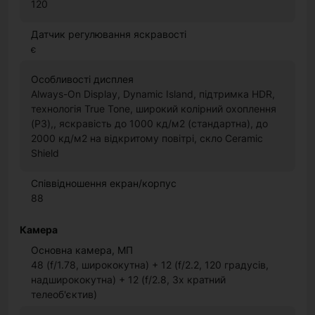
120
Датчик регулювання яскравості
є
Особливості дисплея
Always-On Display, Dynamic Island, підтримка HDR,
технологія True Tone, широкий колірний охоплення
(P3),, яскравість до 1000 кд/м2 (стандартна), до
2000 кд/м2 на відкритому повітрі, скло Ceramic
Shield
Співвідношення екран/корпус
88
Камера
Основна камера, МП
48 (f/1.78, ширококутна) + 12 (f/2.2, 120 градусів,
надширококутна) + 12 (f/2.8, 3х кратний
телеоб'єктив)