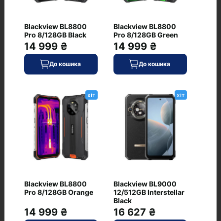
187
Blackview BL8800
Blackview BL8800
Матеріал кришки/рамки
Pro 8/128GB Black
Pro 8/128GB Green
скло/титан
14 999 ₴
14 999 ₴
Тип клавіатури
До кошика
До кошика
екранне введення
Товщина, мм
хіт
хіт
8.25
Живлення
Ємність акумулятора, мА·год
3274
Додатково
Blackview BL8800
Blackview BL9000
Стереодинаміки
Pro 8/128GB Orange
12/512GB Interstellar
є
Black
14 999 ₴
16 627 ₴
Ще