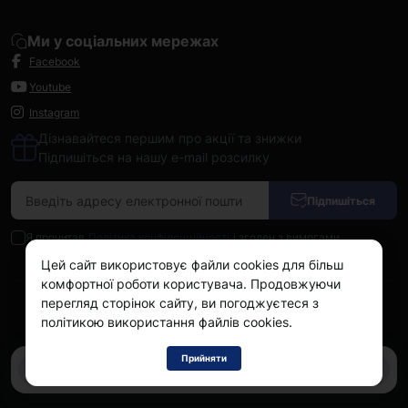
Ми у соціальних мережах
Facebook
Youtube
Instagram
Дізнавайтеся першим про акції та знижки
Підпишіться на нашу e-mail розсилку
Підпишіться
Я прочитав
Політика конфіденційності
і згоден з вимогами
Цей сайт використовує файли cookies для більш
комфортної роботи користувача. Продовжуючи
перегляд сторінок сайту, ви погоджуєтеся з
Kokos.com.ua © 2026
політикою використання файлів cookies.
Прийняти
0
0