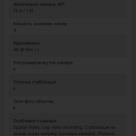
Фронтальна камера, МП
12 (f / 1.9)
Кількість основних камер
3
Відеозйомка
4K @ 60к / с
Ультраширококутна камера
є
Оптична стабілізація
є
Теле-фото об'єктив
є
Особливості камери
Spatial Video, Log video recording, Стабілізація на
основі зсуву матриці (основна камера), Photonic