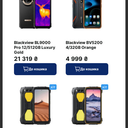
Питання та відповіді
+ Додати питання
Blackview BL9000
Blackview BV5200
Pro 12/512GB Luxury
4/32GB Orange
Gold
21 319 ₴
4 999 ₴
До кошика
До кошика
Немає питань про даний товар, станьте
першим і задайте своє питання.
хіт
хіт