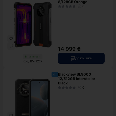
8/128GB Orange
0
14 999 ₴
В наявності
До кошика
Код: BV-1227
Blackview BL9000
хіт
12/512GB Interstellar
Black
0