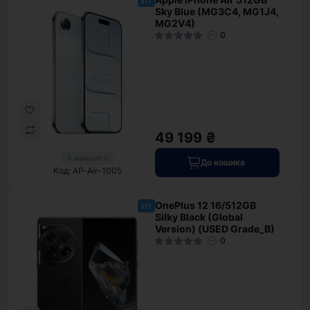
хіт
Sky Blue (MG3C4, MG1J4,
MG2V4)
0
49 199 ₴
В наявності
До кошика
Код: AP-Air-1005
OnePlus 12 16/512GB
хіт
Silky Black (Global
Version) (USED Grade_B)
0