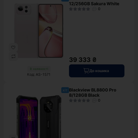
12/256GB Sakura White
0
39 333 ₴
В наявності
До кошика
Код: AS-1571
Blackview BL8800 Pro
хіт
8/128GB Black
0