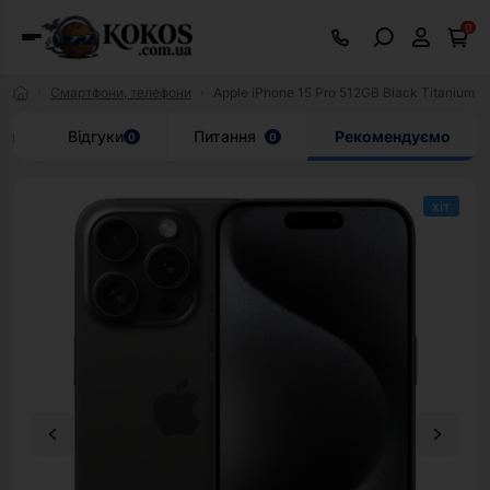
0
Смартфони, телефони
Apple iPhone 15 Pro 512GB Black Titanium 
ки
Відгуки
Питання
Рекомендуємо
0
0
хіт