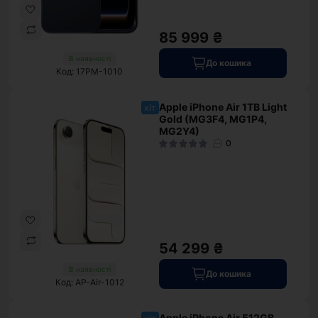
85 999 ₴
В наявності
До кошика
Код: 17PM-1010
Apple iPhone Air 1TB Light
хіт
Gold (MG3F4, MG1P4,
MG2Y4)
0
54 299 ₴
В наявності
До кошика
Код: AP-Air-1012
Apple iPhone Air 512GB