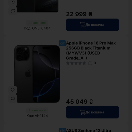
22 999 ₴
В наявності
До кошика
Код: ONE-0404
Apple iPhone 16 Pro Max
хіт
256GB Black Titanium
(MYWV3) (USED
Grade_A-)
0
45 049 ₴
В наявності
До кошика
Код: AI-1144
ASUS Zenfone 12 Ultra
хіт