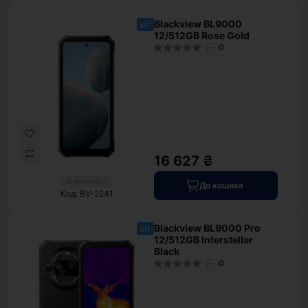
Blackview BL9000
хіт
12/512GB Rose Gold
0
16 627 ₴
В наявності
До кошика
Код: BV-2241
Blackview BL9000 Pro
хіт
12/512GB Interstellar
Black
0