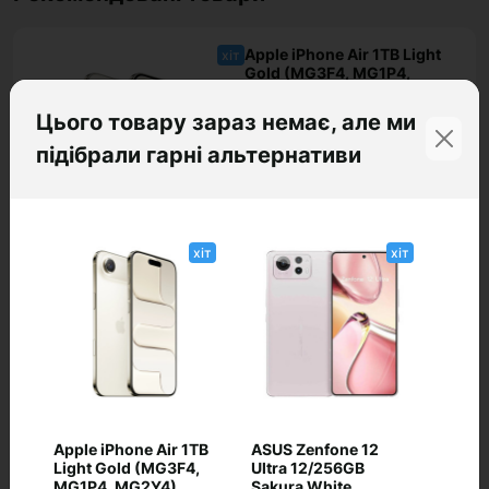
Apple iPhone Air 1TB Light
хіт
Gold (MG3F4, MG1P4,
MG2Y4)
0
Цього товару зараз немає, але ми
підібрали гарні альтернативи
хіт
хіт
54 299 ₴
В наявності
До кошика
Код: AP-Air-1012
Apple iPhone Air 512GB
хіт
Sky Blue (MG3C4, MG1J4,
MG2V4)
0
Apple iPhone Air 1TB
ASUS Zenfone 12
Light Gold (MG3F4,
Ultra 12/256GB
MG1P4, MG2Y4)
Sakura White