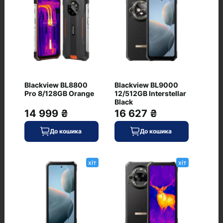
Apple iPhone 16 Pro Max
хіт
256GB Black Titanium
(MYWV3) (USED
Grade_A-)
0
Blackview BL8800
Blackview BL9000
Pro 8/128GB Orange
12/512GB Interstellar
Black
14 999 ₴
16 627 ₴
45 049 ₴
До кошика
До кошика
В наявності
До кошика
Код: AI-1144
хіт
хіт
ASUS Zenfone 12 Ultra
хіт
12/256GB Sakura White
0