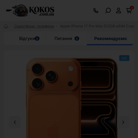
0
Смартфони, телефони
Apple iPhone 17 Pro Max 512GB eSIM Cosmi
ар
Відгуки
Питання
Рекомендуємо
0
0
хіт