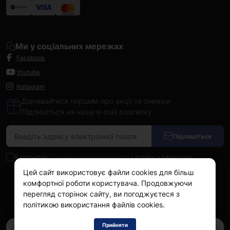
Ми у соціальних мережах
Facebook
Youtube
Instagram
Дізнавайтеся першим про акції та знижки
Підпишіться на нашу e-mail розсилку
Підпишіться
Я прочитав
Політика конфіденційності
і згоден з вимогами
Цей сайт використовує файли cookies для більш
комфортної роботи користувача. Продовжуючи
перегляд сторінок сайту, ви погоджуєтеся з
Kokos.com.ua © 2026
політикою використання файлів cookies.
Прийняти
0
0