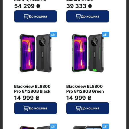
54 299 ₴
39 333 ₴
До кошика
До кошика
49 199 ₴
хіт
хіт
В наявності
До кошика
Код: AP-Air-1005
OnePlus 12 16/512GB
хіт
Silky Black (Global
Version) (USED Grade_B)
0
Blackview BL8800
Blackview BL8800
Pro 8/128GB Black
Pro 8/128GB Green
14 999 ₴
14 999 ₴
До кошика
До кошика
22 999 ₴
В наявності
До кошика
хіт
хіт
Код: ONE-0404