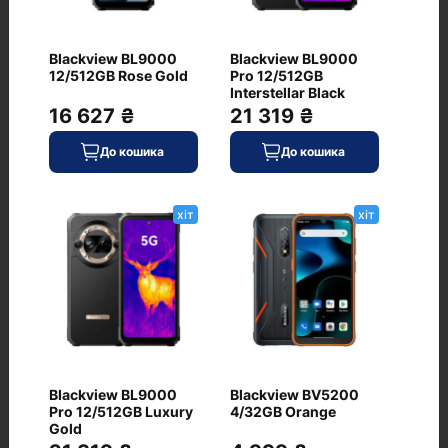
Blackview BL9000
Blackview BL9000
12/512GB Rose Gold
Pro 12/512GB
39 333 ₴
Interstellar Black
16 627 ₴
21 319 ₴
В наявності
До кошика
Код: AS-1571
До кошика
До кошика
Blackview BL8800 Pro
хіт
8/128GB Black
хіт
хіт
0
14 999 ₴
Blackview BL9000
Blackview BV5200
Pro 12/512GB Luxury
4/32GB Orange
В наявності
До кошика
Gold
Код: BV-1225