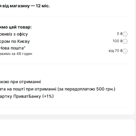
я від магазину — 12 міс.
имо цей товар:
вивіз з офісу
0 ₴
єром по Києву
100 ₴
Нова пошта"
від 70 ₴
авимо за 48 годин
вкою при отриманні
та на пошті при отриманні (за передоплатою 500 грн.)
артку ПриватБанку (+1%)