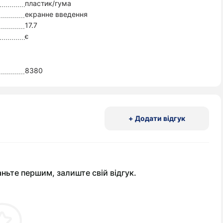
пластик/гума
екранне введення
17.7
є
8380
+ Додати відгук
аньте першим, залиште свій відгук.