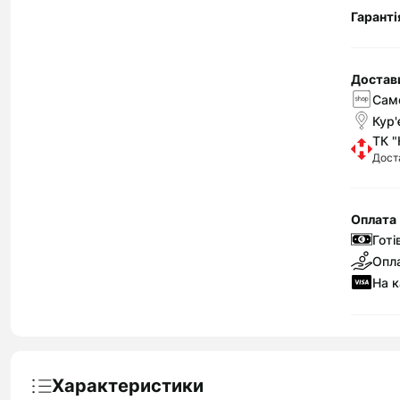
Гаранті
Достав
Само
Кур'
ТК "
Дост
Оплата
Готі
Опла
На к
Характеристики