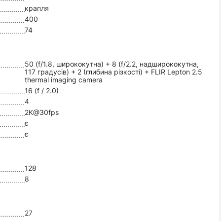
крапля
400
74
50 (f/1.8, ширококутна) + 8 (f/2.2, надширококутна,
117 градусів) + 2 (глибина різкості) + FLIR Lepton 2.5
thermal imaging camera
16 (f / 2.0)
4
2K@30fps
є
є
128
8
27