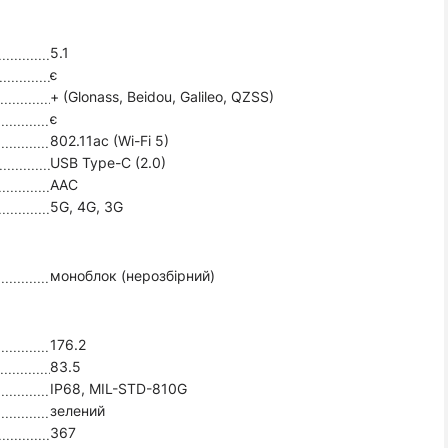
5.1
є
+ (Glonass, Beidou, Galileo, QZSS)
є
802.11ac (Wi-Fi 5)
USB Type-C (2.0)
AAC
5G, 4G, 3G
моноблок (нерозбірний)
176.2
83.5
IP68, MIL-STD-810G
зелений
367