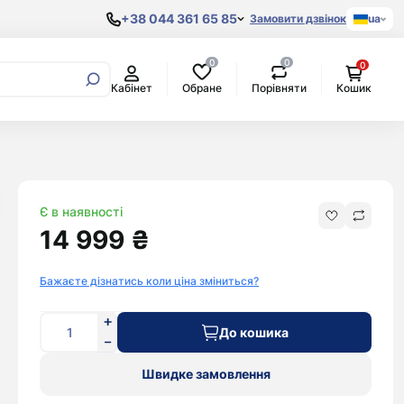
+38 044 361 65 85
Замовити дзвінок
ua
0
0
0
Samsung
Обране
Порівняти
Кабінет
Кошик
Процесори
AKG
Xiaomi
Original
Материнські
Amazon
POCO
Copy
плати
Anker
Google
Відеокарти
Apple
Pixel
Жорсткі
Міські
Aspor
OnePlus
диски
рюкзаки
Bang&Olufsen
Oppo
Є в наявності
Beats By Dr.
Realme
14 999 ₴
Dre
Blackview
Bose
Doogee
Бажаєте дізнатись коли ціна зміниться?
Bowers &
Honor
Wilkins
Huawei
До кошика
Google
Nokia
Harman/Kardon
Nothing
Швидке замовлення
Huawei
Oukitel
JBL