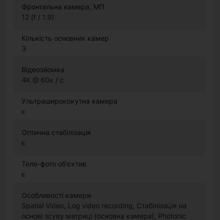
Фронтальна камера, МП
12 (f / 1.9)
Кількість основних камер
3
Відеозйомка
4K @ 60к / с
Ультраширококутна камера
є
Оптична стабілізація
є
Теле-фото об'єктив
є
Особливості камери
Spatial Video, Log video recording, Стабілізація на
основі зсуву матриці (основна камера), Photonic