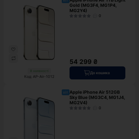
хіт
Gold (MG3F4, MG1P4,
MG2Y4)
0
54 299 ₴
В наявності
До кошика
Код: AP-Air-1012
Apple iPhone Air 512GB
хіт
Sky Blue (MG3C4, MG1J4,
MG2V4)
0