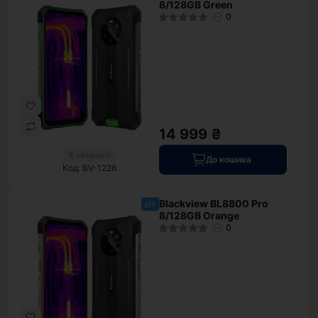
8/128GB Green
0
14 999 ₴
В наявності
До кошика
Код: BV-1226
Blackview BL8800 Pro
хіт
8/128GB Orange
0