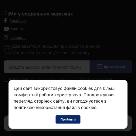
Ми у соціальних мережах
Facebook
Youtube
Instagram
Дізнавайтеся першим про акції та знижки
Підпишіться на нашу e-mail розсилку
Підпишіться
Я прочитав
Політика конфіденційності
і згоден з вимогами
Цей сайт використовує файли cookies для більш
комфортної роботи користувача. Продовжуючи
перегляд сторінок сайту, ви погоджуєтеся з
Kokos.com.ua © 2026
політикою використання файлів cookies.
Прийняти
0
0