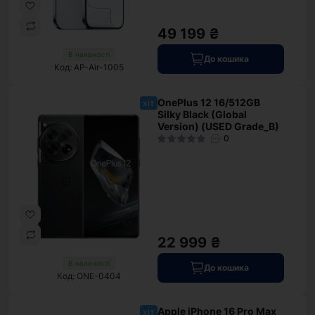
49 199 ₴
В наявності
До кошика
Код: AP-Air-1005
OnePlus 12 16/512GB
хіт
Silky Black (Global
Version) (USED Grade_B)
0
22 999 ₴
В наявності
До кошика
Код: ONE-0404
Apple iPhone 16 Pro Max
хіт