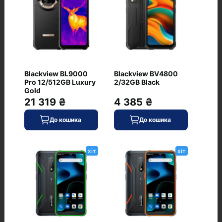
Питання та відповіді
+ Додати питання
Blackview BL9000
Blackview BV4800
Pro 12/512GB Luxury
2/32GB Black
Gold
21 319 ₴
4 385 ₴
До кошика
До кошика
Немає питань про даний товар, станьте
першим і задайте своє питання.
хіт
хіт