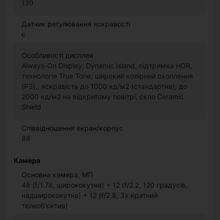
120
Датчик регулювання яскравості
є
Особливості дисплея
Always-On Display, Dynamic Island, підтримка HDR,
технологія True Tone, широкий колірний охоплення
(P3),, яскравість до 1000 кд/м2 (стандартна), до
2000 кд/м2 на відкритому повітрі, скло Ceramic
Shield
Співвідношення екран/корпус
88
Камера
Основна камера, МП
48 (f/1.78, ширококутна) + 12 (f/2.2, 120 градусів,
надширококутна) + 12 (f/2.8, 3х кратний
телеоб'єктив)