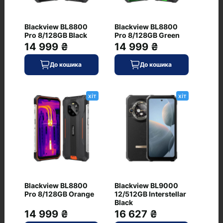
187
Blackview BL8800
Blackview BL8800
Матеріал кришки/рамки
Pro 8/128GB Black
Pro 8/128GB Green
скло/титан
14 999 ₴
14 999 ₴
Тип клавіатури
До кошика
До кошика
екранне введення
Товщина, мм
хіт
хіт
8.25
Живлення
Ємність акумулятора, мА·год
3274
Додатково
Blackview BL8800
Blackview BL9000
Стереодинаміки
Pro 8/128GB Orange
12/512GB Interstellar
є
Black
14 999 ₴
16 627 ₴
Ще