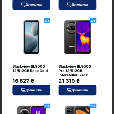
Технологія виявлення дорожньо-транспортних
До кошика
До кошика
аварій Crash Detection, DisplayPort, екстрений
сигнал SOS через супутник
хіт
хіт
Відгуки
+ Додати відгук
Blackview BL9000
Blackview BL9000
12/512GB Rose Gold
Pro 12/512GB
Немає відгуків про цей товар, станьте
Interstellar Black
16 627 ₴
21 319 ₴
першим, залиште свій відгук.
До кошика
До кошика
хіт
хіт