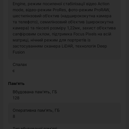
Engine, режим посиленої стабілізації відео Action
mode, відео-режим ProRes, фото-режим ProRAW,
шестилінзовий об'єктив (надширококутна камера
та телефото), семилінзовий об'єктив (ширококутна
камера) та пікселі розміру 1,22мк, захист об'єктива
сапфіровим склом, підтримка Focus Pixels на всій
матриці, нічний режим для портретів із
застосуванням сканера LiDAR, технологія Deep
Fusion
Спалах
є
Пам'ять
Вбудована пам'ять, ГБ
128
Оперативна пам'ять, ГБ
8
Тип вбудованої пам'яті