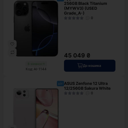
256GB Black Titanium
(MYWV3) (USED
Grade_A-)
0
45 049 ₴
В наявності
До кошика
Код: AI-1144
ASUS Zenfone 12 Ultra
хіт
12/256GB Sakura White
0