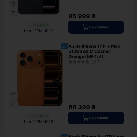
85 999 ₴
В наявності
До кошика
Код: 17PM-1010
Apple iPhone 17 Pro Max
хіт
512GB eSIM Cosmic
Orange (MFXL4)
0
68 399 ₴
В наявності
До кошика
Код: 17PM-1028
Apple iPhone Air 1TB Light