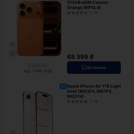
512GB eSIM Cosmic
Orange (MFXL4)
0
68 399 ₴
В наявності
До кошика
Код: 17PM-1028
Apple iPhone Air 1TB Light
хіт
Gold (MG3F4, MG1P4,
MG2Y4)
0