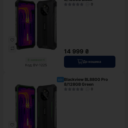
0
14 999 ₴
В наявності
До кошика
Код: BV-1225
Blackview BL8800 Pro
хіт
8/128GB Green
0