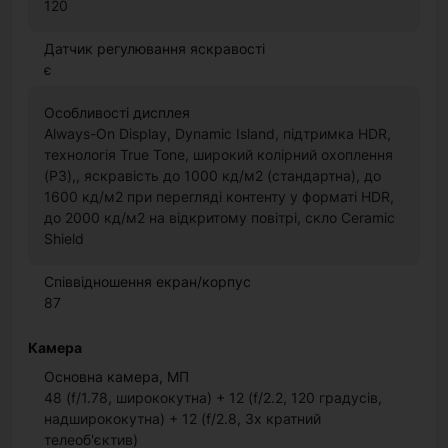
120
Датчик регулювання яскравості
є
Особливості дисплея
Always-On Display, Dynamic Island, підтримка HDR,
технологія True Tone, широкий колірний охоплення
(P3),, яскравість до 1000 кд/м2 (стандартна), до
1600 кд/м2 при перегляді контенту у форматі HDR,
до 2000 кд/м2 на відкритому повітрі, скло Ceramic
Shield
Співвідношення екран/корпус
87
Камера
Основна камера, МП
48 (f/1.78, ширококутна) + 12 (f/2.2, 120 градусів,
надширококутна) + 12 (f/2.8, 3х кратний
телеоб'єктив)