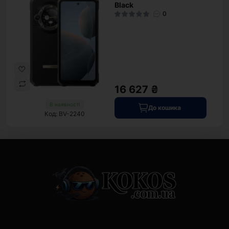
Black
0
16 627 ₴
В наявності
До кошика
Код: BV-2240