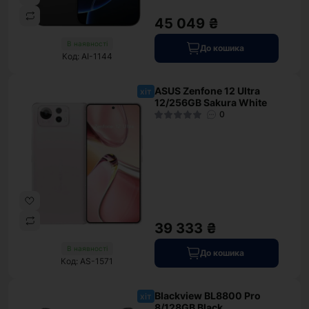
45 049 ₴
В наявності
До кошика
Код: AI-1144
ASUS Zenfone 12 Ultra
хіт
12/256GB Sakura White
0
39 333 ₴
В наявності
До кошика
Код: AS-1571
Blackview BL8800 Pro
хіт
8/128GB Black