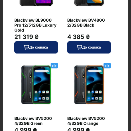
Blackview BL9000
Blackview BV4800
Pro 12/512GB Luxury
2/32GB Black
Немає питань про даний товар, станьте
Gold
першим і задайте своє питання.
21 319 ₴
4 385 ₴
До кошика
До кошика
хіт
хіт
Часті питання про товар Apple iPhone
14 Pro 1TB Gold (MQ2V3)
Blackview BV5200
Blackview BV5200
4/32GB Green
4/32GB Orange
4 999 ₴
4 999 ₴