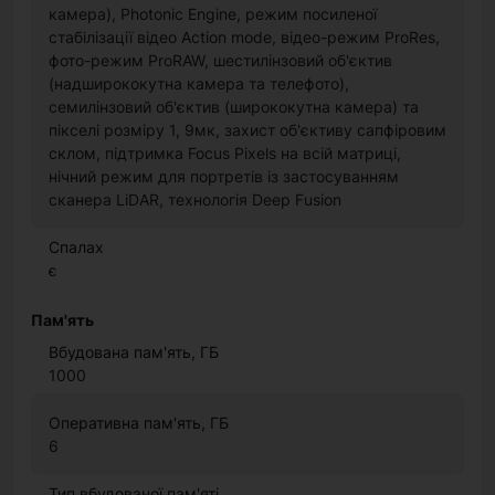
камера), Photonic Engine, режим посиленої
стабілізації відео Action mode, відео-режим ProRes,
фото-режим ProRAW, шестилінзовий об'єктив
(надширококутна камера та телефото),
семилінзовий об'єктив (ширококутна камера) та
пікселі розміру 1, 9мк, захист об'єктиву сапфіровим
склом, підтримка Focus Pixels на всій матриці,
нічний режим для портретів із застосуванням
сканера LiDAR, технологія Deep Fusion
Спалах
є
Пам'ять
Вбудована пам'ять, ГБ
1000
Оперативна пам'ять, ГБ
6
Тип вбудованої пам'яті