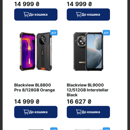
14 999 ₴
14 999 ₴
Товщина, мм
7.85
До кошика
До кошика
Живлення
хіт
хіт
Ємність акумулятора, мА·год
3200
Додатково
Стереодинаміки
є
Ще
Blackview BL8800
Blackview BL9000
Технологія виявлення дорожньо-транспортних
Pro 8/128GB Orange
12/512GB Interstellar
аварій Crash Detection, екстрений сигнал SOS через
Black
супутник
14 999 ₴
16 627 ₴
До кошика
До кошика
Відгуки