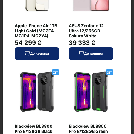
Висота, мм
147.5
Apple iPhone Air 1TB
ASUS Zenfone 12
Ширина, мм
Light Gold (MG3F4,
Ultra 12/256GB
71.5
MG1P4, MG2Y4)
Sakura White
54 299 ₴
39 333 ₴
Захист від пилу і вологи
+ (IP68)
До кошика
До кошика
Колір корпусу
золотистий
хіт
хіт
Маса, г
206
Матеріал кришки/рамки
скло/сталь
Тип клавіатури
Blackview BL8800
Blackview BL8800
екранне введення
Pro 8/128GB Black
Pro 8/128GB Green