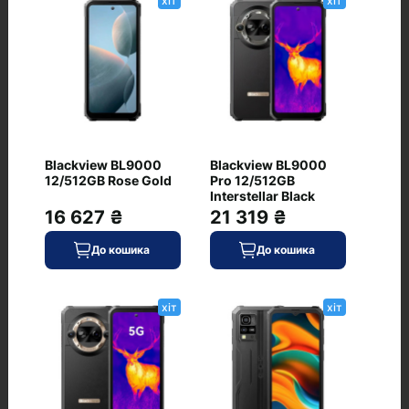
хіт
хіт
+ Додати відгук
Немає відгуків про цей товар, станьте
першим, залиште свій відгук.
Blackview BL9000
Blackview BL9000
12/512GB Rose Gold
Pro 12/512GB
Interstellar Black
16 627 ₴
21 319 ₴
До кошика
До кошика
хіт
хіт
Питання та відповіді
+ Додати питання