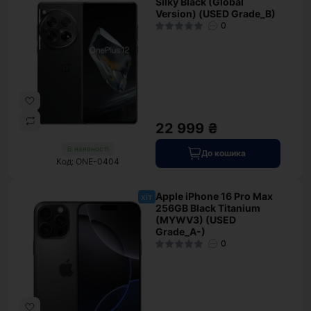
Silky Black (Global
Version) (USED Grade_B)
0
22 999 ₴
В наявності
До кошика
Код: ONE-0404
Apple iPhone 16 Pro Max
хіт
256GB Black Titanium
(MYWV3) (USED
Grade_A-)
0