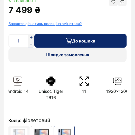
Є в наявності
7 499 ₴
Бажаєте дізнатись коли ціна зміниться?
До кошика
Швидке замовлення
Android 14
Unisoc Tiger
11
1920x1200
T616
: фіолетовий
Колір