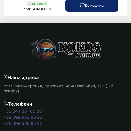
В наявності
До кошика
Код: SMM18836
Наша адреса
ст.м. Житомирська, проспект Берестейський, 123 (1-й
поверх)
Телефони
+38 044 361 65 85
+38 098 963 60 26
+38 099 538 93 93