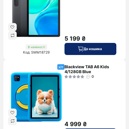
5 199 ₴
В наявності
До кошика
Код: SMM18729
Blackview TAB A6 Kids
хіт
4/128GB Blue
0
4 999 ₴