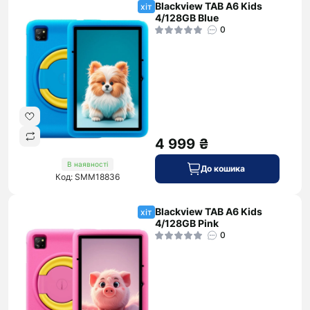
Blackview TAB A6 Kids
хіт
4/128GB Blue
0
4 999 ₴
В наявності
До кошика
Код: SMM18836
Blackview TAB A6 Kids
хіт
4/128GB Pink
0