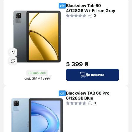
Blackview Tab 60
хіт
4/128GB Wi-Fi Iron Gray
0
5 399 ₴
В наявності
До кошика
Код: SMM18997
Blackview TAB 60 Pro
хіт
8/128GB Blue
0