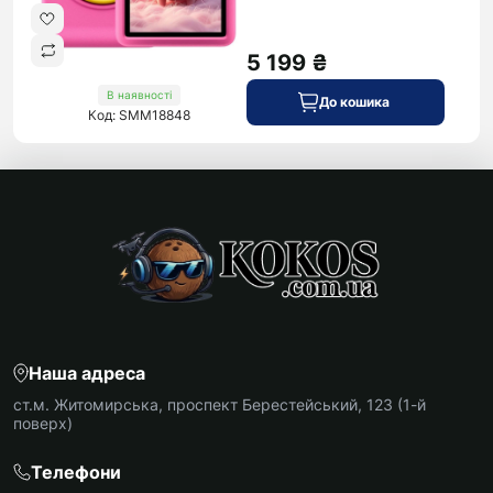
5 199 ₴
В наявності
До кошика
Код: SMM18848
Наша адреса
ст.м. Житомирська, проспект Берестейський, 123 (1-й
поверх)
Телефони