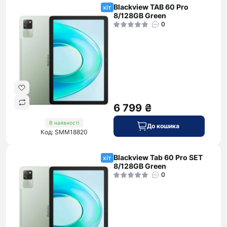
Blackview TAB 60 Pro
хіт
8/128GB Green
0
6 799 ₴
В наявності
До кошика
Код: SMM18820
Blackview Tab 60 Pro SET
хіт
8/128GB Green
0