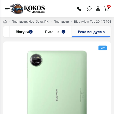
0
Планшети, Ноутбуки, ПК
Планшети
Blackview Tab 20 4/64GB W
ки
Відгуки
Питання
Рекомендуємо
0
0
хіт