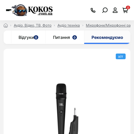
0
Аудіо, Відео, ТВ, Фото
Аудіо техніка
Мікрофони/Мікрофонні рад
ар
Відгуки
Питання
Рекомендуємо
0
0
хіт