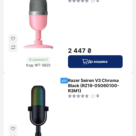
0
2 447 ₴
В наявності
До кошика
Код: WT-5625
Razer Seiren V3 Chroma
хіт
Black (RZ19-05060100-
R3M1)
0