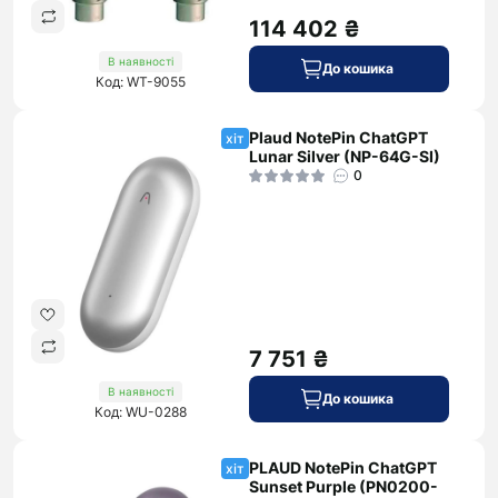
114 402 ₴
В наявності
До кошика
Код: WT-9055
Plaud NotePin ChatGPT
хіт
Lunar Silver (NP-64G-SI)
0
7 751 ₴
В наявності
До кошика
Код: WU-0288
PLAUD NotePin ChatGPT
хіт
Sunset Purple (PN0200-