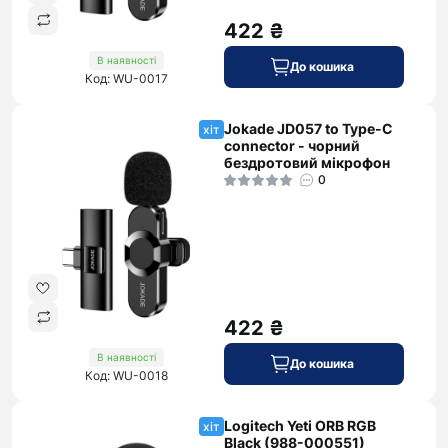
422 ₴
В наявності
До кошика
Код: WU-0017
Jokade JD057 to Type-C
хіт
connector - чорний
бездротовий мікрофон
0
422 ₴
В наявності
До кошика
Код: WU-0018
Logitech Yeti ORB RGB
хіт
Black (988-000551)