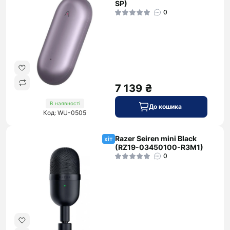
SP)
0
7 139 ₴
В наявності
До кошика
Код: WU-0505
Razer Seiren mini Black
хіт
(RZ19-03450100-R3M1)
0