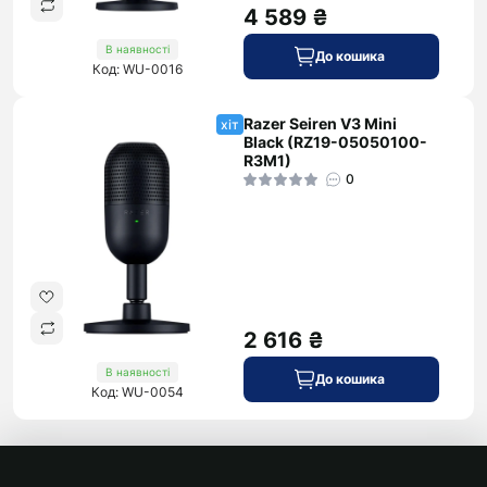
4 589 ₴
В наявності
До кошика
Код: WU-0016
Razer Seiren V3 Mini
хіт
Black (RZ19-05050100-
R3M1)
0
2 616 ₴
В наявності
До кошика
Код: WU-0054