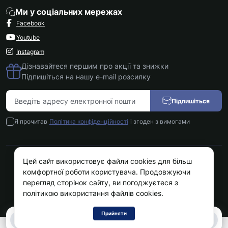
Ми у соціальних мережах
Facebook
Youtube
Instagram
Дізнавайтеся першим про акції та знижки
Підпишіться на нашу e-mail розсилку
Підпишіться
Я прочитав
Політика конфіденційності
і згоден з вимогами
Цей сайт використовує файли cookies для більш
Kokos.com.ua © 2026
комфортної роботи користувача. Продовжуючи
перегляд сторінок сайту, ви погоджуєтеся з
політикою використання файлів cookies.
Прийняти
0
0