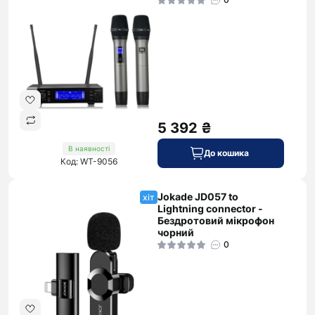
5 392 ₴
В наявності
До кошика
Код: WT-9056
Jokade JD057 to
хіт
Lightning connector -
Бездротовий мікрофон
чорний
0