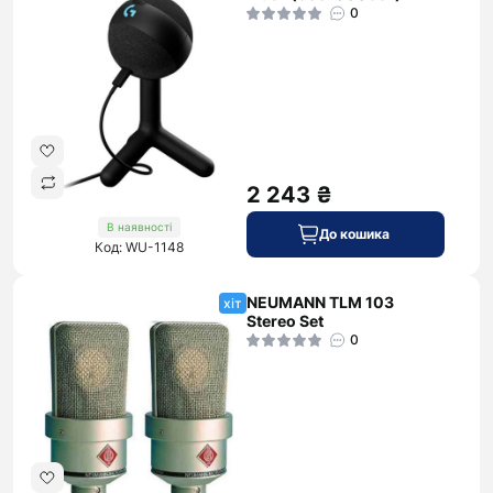
0
2 243 ₴
В наявності
До кошика
Код: WU-1148
NEUMANN TLM 103
хіт
Stereo Set
0