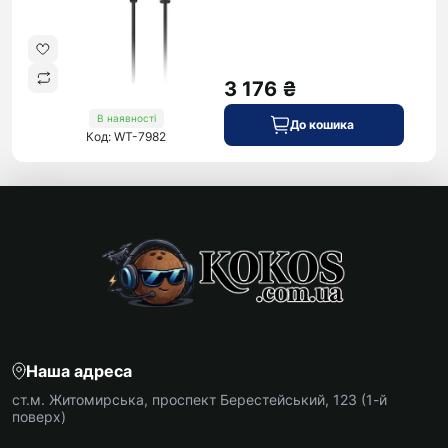
3 176 ₴
В наявності
До кошика
Код: WT-7982
Наша адреса
ст.м. Житомирська, проспект Берестейський, 123 (1-й
поверх)