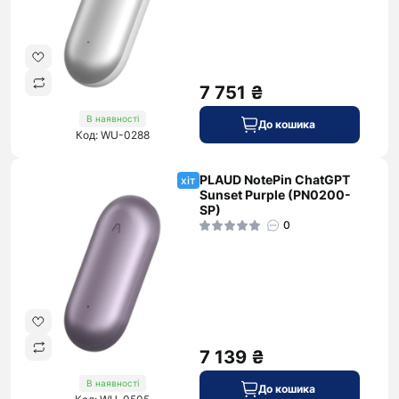
7 751 ₴
В наявності
До кошика
Код: WU-0288
PLAUD NotePin ChatGPT
хіт
Sunset Purple (PN0200-
SP)
0
7 139 ₴
В наявності
До кошика