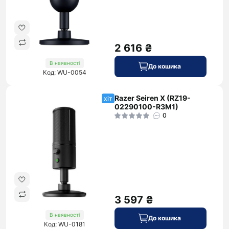
2 616 ₴
В наявності
До кошика
Код: WU-0054
Razer Seiren X (RZ19-
хіт
02290100-R3M1)
0
3 597 ₴
В наявності
До кошика
Код: WU-0181