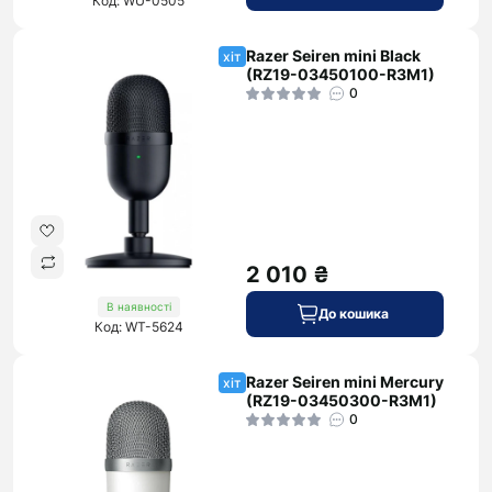
Код: WU-0505
Razer Seiren mini Black
хіт
(RZ19-03450100-R3M1)
0
2 010 ₴
В наявності
До кошика
Код: WT-5624
Razer Seiren mini Mercury
хіт
(RZ19-03450300-R3M1)
0