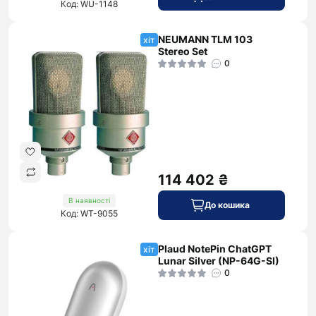
Код: WU-1148
NEUMANN TLM 103
хіт
Stereo Set
0
114 402 ₴
В наявності
До кошика
Код: WT-9055
Plaud NotePin ChatGPT
хіт
Lunar Silver (NP-64G-SI)
0