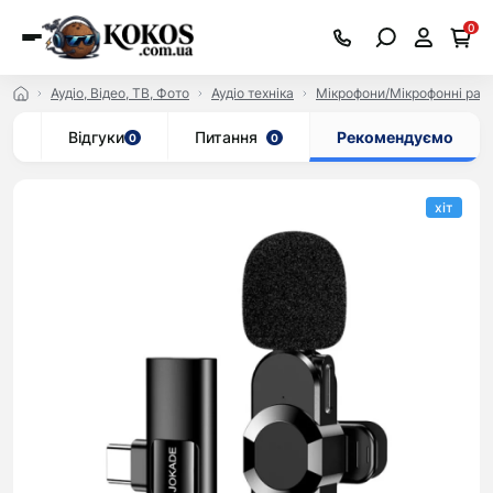
0
Аудіо, Відео, ТВ, Фото
Аудіо техніка
Мікрофони/Мікрофонні рад
ар
Відгуки
Питання
Рекомендуємо
0
0
хіт