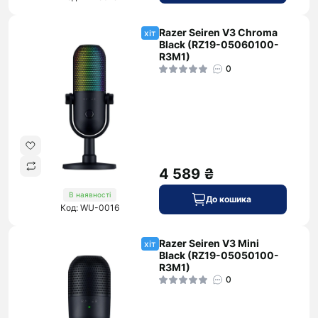
Razer Seiren V3 Chroma
хіт
Black (RZ19-05060100-
R3M1)
0
4 589 ₴
В наявності
До кошика
Код: WU-0016
Razer Seiren V3 Mini
хіт
Black (RZ19-05050100-
R3M1)
0