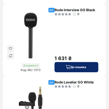
Rode Interview GO Black
хіт
0
1 631 ₴
В наявності
До кошика
Код: WU-1573
Rode Lavalier GO White
хіт
0