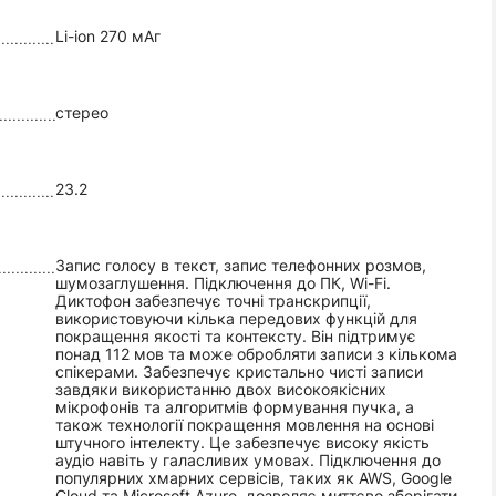
Li-ion 270 мАг
стерео
23.2
Запис голосу в текст, запис телефонних розмов,
шумозаглушення. Підключення до ПК, Wi-Fi.
Диктофон забезпечує точні транскрипції,
використовуючи кілька передових функцій для
покращення якості та контексту. Він підтримує
понад 112 мов та може обробляти записи з кількома
спікерами. Забезпечує кристально чисті записи
завдяки використанню двох високоякісних
мікрофонів та алгоритмів формування пучка, а
також технології покращення мовлення на основі
штучного інтелекту. Це забезпечує високу якість
аудіо навіть у галасливих умовах. Підключення до
популярних хмарних сервісів, таких як AWS, Google
Cloud та Microsoft Azure, дозволяє миттєво зберігати