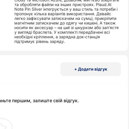
та обробляти файли на інших пристроях. Plaud.AI
Note Pin Silver інтегрується у ваш стиль та потреби і
пропонує кілька варіантів використання. Девайс
легко зафіксувати затискачем на сумці, прикріпити
магнітним затискачем до одягу чи кишені. А також
носити як аксесуар – на шиї зі шнурком або зап'ястя
у вигляді браслета. У комплекті передбачені всі
необхідні кріплення, а зарядна док-станція
підтримує рівень заряду.
+ Додати відгук
аньте першим, залиште свій відгук.