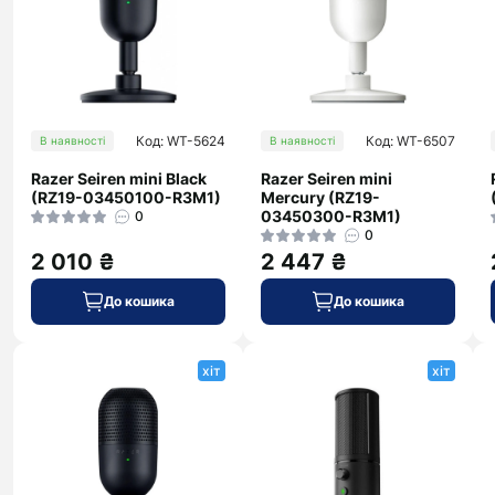
Код: WT-5624
Код: WT-6507
В наявності
В наявності
Razer Seiren mini Black
Razer Seiren mini
(RZ19-03450100-R3M1)
Mercury (RZ19-
03450300-R3M1)
0
0
2 010 ₴
2 447 ₴
До кошика
До кошика
хіт
хіт