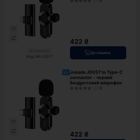
0
422 ₴
В наявності
До кошика
Код: WU-0017
Jokade JD057 to Type-C
хіт
connector - чорний
бездротовий мікрофон
0
422 ₴