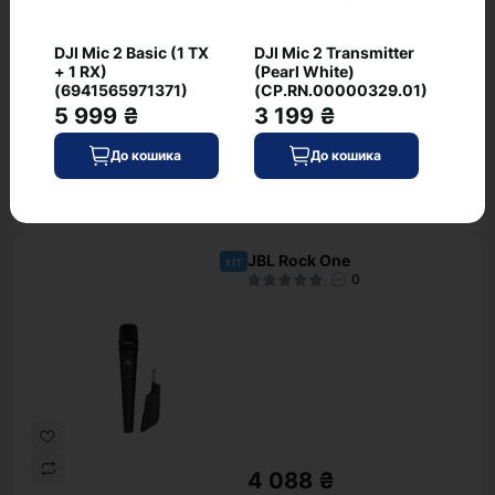
DJI Mic 2 Basic (1 TX
DJI Mic 2 Transmitter
+ 1 RX)
(Pearl White)
(6941565971371)
(CP.RN.00000329.01)
5 999 ₴
3 199 ₴
1 376 ₴
До кошика
До кошика
В наявності
До кошика
Код: WT-7442
JBL Rock One
хіт
0
4 088 ₴