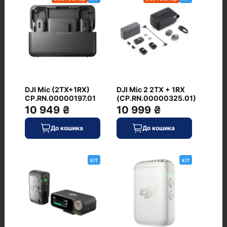
В наявності
До кошика
Код: WT-7441
JBL Partybox Wireless
бестселер
хіт
Microphone
(JBLWIRELESSMIC)
0
DJI Mic (2TX+1RX)
DJI Mic 2 2TX + 1RX
CP.RN.00000197.01
(CP.RN.00000325.01)
10 949 ₴
10 999 ₴
До кошика
До кошика
4 501 ₴
хіт
хіт
В наявності
До кошика
Код: WT-7440
JBL PBM100 Black
хіт
(PBM100BLK)
0