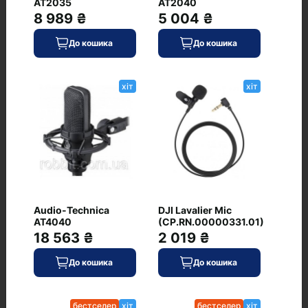
AT2035
AT2040
8 989 ₴
5 004 ₴
До кошика
До кошика
хіт
хіт
6 143 ₴
В наявності
До кошика
Код: WT-9059
JBL PartyBox Wireless
бестселер
хіт
Mic
(JBLPBWIRELESSMIC)
0
Audio-Technica
DJI Lavalier Mic
AT4040
(CP.RN.00000331.01)
18 563 ₴
2 019 ₴
До кошика
До кошика
4 279 ₴
бестселер
хіт
бестселер
хіт