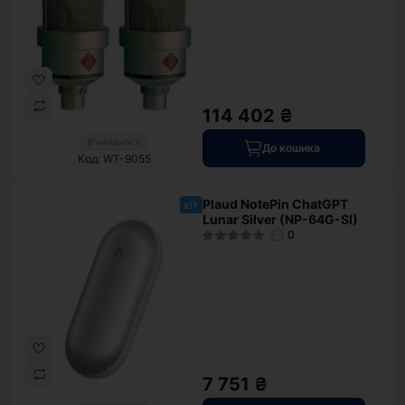
114 402 ₴
В наявності
До кошика
Код: WT-9055
Plaud NotePin ChatGPT
хіт
Lunar Silver (NP-64G-SI)
0
7 751 ₴