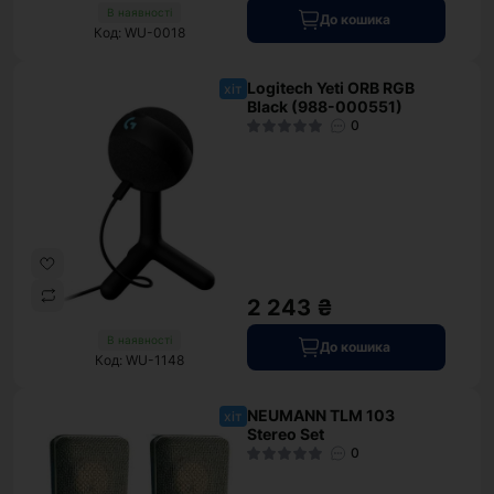
В наявності
До кошика
Код: WU-0018
Logitech Yeti ORB RGB
хіт
Black (988-000551)
0
2 243 ₴
В наявності
До кошика
Код: WU-1148
NEUMANN TLM 103
хіт
Stereo Set
0