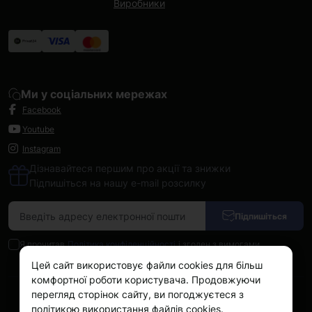
Виробники
Ми у соціальних мережах
Facebook
Youtube
Instagram
Дізнавайтеся першим про акції та знижки
Підпишіться на нашу e-mail розсилку
Підпишіться
Я прочитав
Політика конфіденційності
і згоден з вимогами
Цей сайт використовує файли cookies для більш
комфортної роботи користувача. Продовжуючи
перегляд сторінок сайту, ви погоджуєтеся з
Kokos.com.ua © 2026
політикою використання файлів cookies.