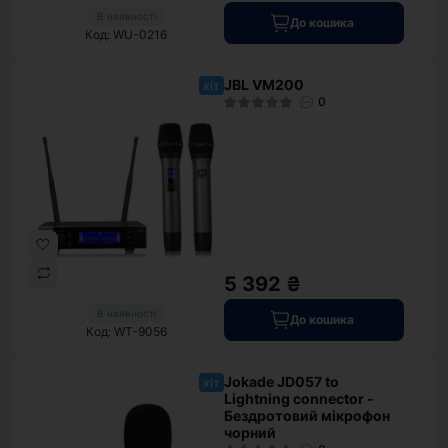
В наявності
До кошика
Код: WU-0216
JBL VM200
хіт
0
5 392 ₴
В наявності
До кошика
Код: WT-9056
Jokade JD057 to
хіт
Lightning connector -
Бездротовий мікрофон
чорний