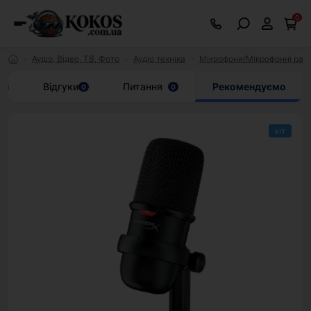
0
Аудіо, Відео, ТВ, Фото
Аудіо техніка
Мікрофони/Мікрофонні рад
ки
Відгуки
Питання
Рекомендуємо
0
0
хіт