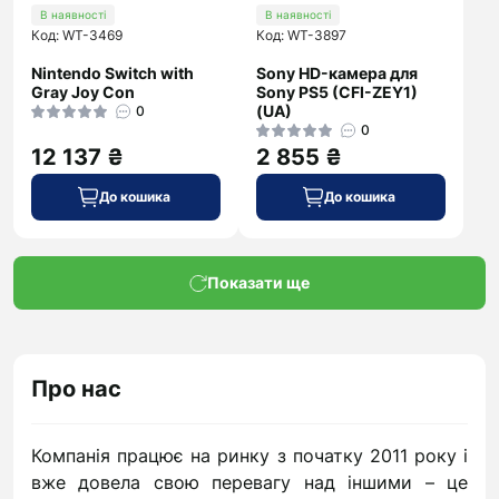
В наявності
В наявності
Код: WT-3469
Код: WT-3897
Nintendo Switch with
Sony HD-камера для
Gray Joy Con
Sony PS5 (CFI-ZEY1)
(UA)
0
0
12 137 ₴
2 855 ₴
До кошика
До кошика
Показати ще
Про нас
Компанія працює на ринку з початку 2011 року і
вже довела свою перевагу над іншими – це