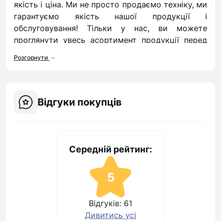
якість і ціна. Ми не просто продаємо техніку, ми
гарантуємо якість нашої продукції і
обслуговування! Тільки у нас, ви можете
проглянути увесь асортимент продукції перед
купівлею, в офісі!
Розгорнути
Магазин електроніки і техніки
Kokos : все, що вам треба, і
навіть більше!
Відгуки покупців
Інтернет-магазин електроніки "Kокос" - ваш
помічник у виборі дрібної техніки, гаджетів і
аксесуарів доних. Наша спеціалізація - це
Середній рейтинг:
портативна техніка від провідних світових
брендів
5
Переваги товарів, представлених в
магазині електроніки і техніки
Відгуків: 61
«Кокос»
Дивитись усі