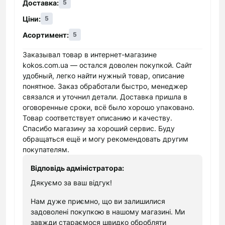
Доставка:
5
найширший вибір аксесуарів (чохли, плівки,
Ціни:
5
кейси, шнури.).
Асортимент:
5
Асортимент товарів оновлюється настільки
часто, що покупець має практично
Заказывал товар в интернет-магазине
стовідсоткову гарантію придбання потрібної
kokos.com.ua — остался доволен покупкой. Сайт
удобный, легко найти нужный товар, описание
моделі. Ще одно перевага інтернет-магазину
понятное. Заказ обработали быстро, менеджер
електроніки "Кокос" - це структурований сайт,
связался и уточнил детали. Доставка пришла в
який робить процес купівлі не просто зручним,
оговоренные сроки, всё было хорошо упаковано.
але і приємним з естетичної точки зору.
Товар соответствует описанию и качеству.
Зокрема, на сайті представлені наступні
Спасибо магазину за хороший сервис. Буду
категорії:
обращаться ещё и могу рекомендовать другим
покупателям.
Продукція компанії Apple. Як відомо, основна
Відповідь адміністратора:
вимога до придбання продукції такого плану -
надійність постачальника. Представники
Дякуємо за ваш відгук!
нашого магазину електроніки в Києві і інших
Нам дуже приємно, що ви залишилися
містах України готові гарантувати наявність
задоволені покупкою в нашому магазині. Ми
виключно фірмових деталей в асортименті. В
завжди стараємося швидко обробляти