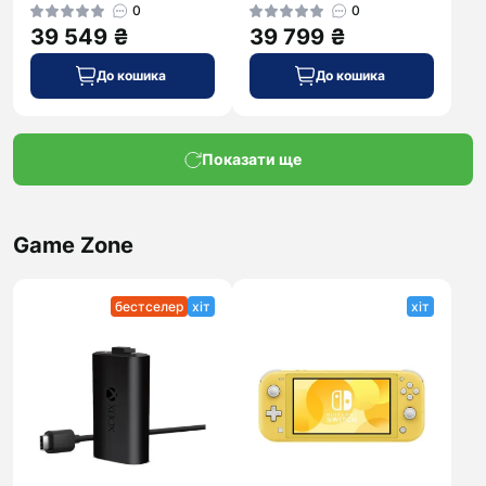
0
0
39 549 ₴
39 799 ₴
До кошика
До кошика
Показати ще
Game Zone
бестселер
хіт
хіт