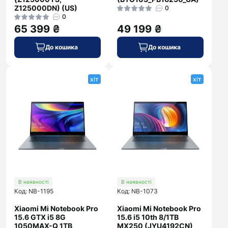
Z125000DN) (US)
0
0
65 399 ₴
49 199 ₴
До кошика
До кошика
хіт
хіт
В наявності
В наявності
Код: NB-1195
Код: NB-1073
Xiaomi Mi Notebook Pro
Xiaomi Mi Notebook Pro
15.6 GTX i5 8G
15.6 i5 10th 8/1TB
1050MAX-Q 1TB
MX250 (JYU4192CN)