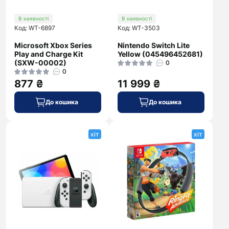
В наявності
В наявності
Код: WT-6897
Код: WT-3503
Microsoft Xbox Series
Nintendo Switch Lite
Play and Charge Kit
Yellow (045496452681)
(SXW-00002)
0
0
877 ₴
11 999 ₴
До кошика
До кошика
хіт
хіт