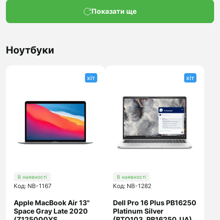
Показати ще
Ноутбуки
хіт
хіт
В наявності
В наявності
Код: NB-1167
Код: NB-1282
Apple MacBook Air 13"
Dell Pro 16 Plus PB16250
Space Gray Late 2020
Platinum Silver
(Z125000YS,
(BTO103_PB16250_UA)