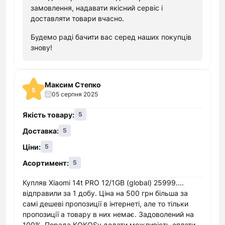
наявності завжди є основні моделі iPhone,
замовлення, надавати якісний сервіс і
iPad, iPod, а також різні аксесуари для них.
доставляти товари вчасно.
Крім того, на сайті представлені досить
Будемо раді бачити вас серед наших покупців
ексклюзивні продукти Apple, які досить
знову!
складно знайти на території України. Не варто
турбуватися на предмет безпеки проведеної
угоди, оскільки "Кокос" обов'язково надає
Максим Степко
довгострокову гарантію на продукцію
5
05 серпня 2025
подібного плану.
Мобільні телефони від більш ніж 20 світових
Якість товару:
5
виробників. У зв'язку з тим, що наш онлайн-
Доставка:
5
магазин електроніки доступний для усіх, він
Ціни:
5
надає переконливий вибір гаджетів на будь-
який бюджет. Будь-який покупець зможе
Асортимент:
5
знайти відповідну модель з оптимальною
Купляв Xiaomi 14t PRO 12/1GB (global) 25999....
кількістю функцій. При цьому вибір
відправили за 1 добу. Ціна на 500 грн більша за
естетичних характеристик мобільного
самі дешеві пропозиції в інтернеті, але то тільки
телефону - форми або дизайну, залежить
пропозиції а товару в них немає. Задоволений на
виключно від вас. У покупця нашого магазину
100%. Порада KOKOSу додати можливість оплати