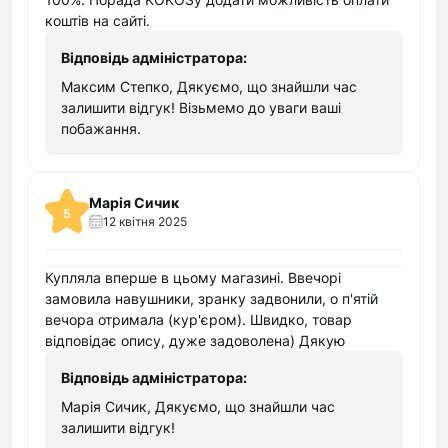
електроніки немає можливості пропустити
коштів на сайті.
новинку від того або іншого виробника,
Відповідь адміністратора:
оскільки усі нові надходження відразу ж
Максим Степко, Дякуємо, що знайшли час
виводяться в ТОП переліку товарів. Якщо ж
залишити відгук! Візьмемо до уваги ваші
вибрана вами модель не комплектується
побажання.
достатньою кількістю аксесуарів, все їх
можна знайти в списку рекомендованих
товарів на сайті. Відповідно, їх придбання
Марія Сичик
також залежить від вашого бажання.
5
12 квітня 2025
Навушники з великим терміном експлуатації.
Навіть самі бюджетні варіанти, представлені в
Купляла вперше в цьому магазині. Ввечорі
магазині електроніки, мають гідні технічні
замовила навушники, зранку задвонили, о п'ятій
характеристики. Покупцям надається
вечора отримала (кур'єром). Швидко, товар
можливість придбання навушників як для
відповідає опису, дуже задоволена) Дякую
певної марки телефону або планшета, так і
універсальній моделі. При цьому клієнт ніяк не
Відповідь адміністратора:
обмежений у виборі форми, дизайну і
Марія Сичик, Дякуємо, що знайшли час
функціональності навушників. Найбільшою
залишити відгук!