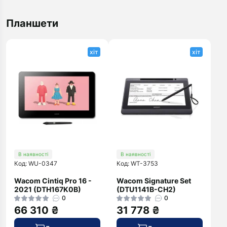
Планшети
хіт
хіт
В наявності
В наявності
Код: WU-0347
Код: WT-3753
Wacom Cintiq Pro 16 -
Wacom Signature Set
2021 (DTH167K0B)
(DTU1141B-CH2)
0
0
66 310 ₴
31 778 ₴