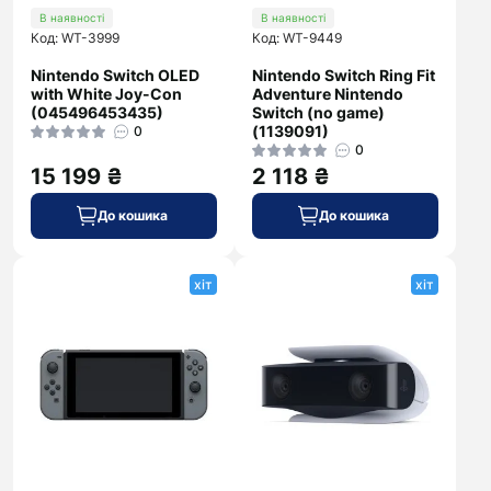
В наявності
В наявності
Код: WT-3999
Код: WT-9449
Nintendo Switch OLED
Nintendo Switch Ring Fit
with White Joy-Con
Adventure Nintendo
(045496453435)
Switch (no game)
(1139091)
0
0
15 199 ₴
2 118 ₴
До кошика
До кошика
хіт
хіт