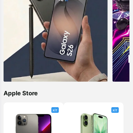
Apple Store
хіт
хіт