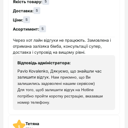
Якість товару:
5
наявність базової інформації про усі
Доставка:
представлені продукти. На сайті інтернет-
5
магазину електроніки "Кокос" розміщені різні
Ціни:
5
товари, кожен з яких має доступний опис для
Асортимент:
5
гарантії безпечної купівлі. Все, що треба
клієнтові для того, щоб переконатися в
Через хот лайн відгуки не працюють. Замовлена і
доцільності придбання певної одиниці
отримана залізяка бімба, консультації супер,
техніки,- проглянути опис на сторінці;
доставка і супровід на вищому рівні.
можливість отримання корисної консультації.
Відповідь адміністратора:
Компетентні співробітники нашого магазину
Pavlo Kovalenko, Дякуємо, що знайшли час
техніки завжди готові проконсультувати
залишити відгук.
Нам приємно, що Ви
покупців з приводу особливостей
залишились задоволені нашим сервісом)
використання того або іншого товару. Тут вам
Для того, щоб залишити відгук на Hotline
також пояснять особливості придбання
потрібно пройти коротку рєстрацію, вказавши
товарів на сайті або допоможуть використати
номер телефону.
знижку;
необмеженість часу для здійснення вибору. У
зв'язку з тим, що купівля здійснюється в
Тетяна
5
Інтернеті, покупець звільнений від нав'язливої