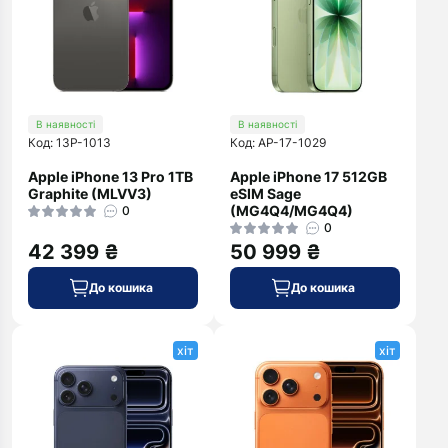
В наявності
В наявності
Код: 13P-1013
Код: AP-17-1029
Apple iPhone 13 Pro 1TB
Apple iPhone 17 512GB
Graphite (MLVV3)
eSIM Sage
(MG4Q4/MG4Q4)
0
0
42 399 ₴
50 999 ₴
До кошика
До кошика
хіт
хіт