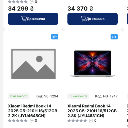
0
34 299 ₴
34 370 ₴
До кошика
До кошика
хіт
хіт
Код: NB-1294
Код: NB-1247
В наявності
В наявності
Xiaomi Redmi Book 14
Xiaomi Redmi Book 14
2025 C5-210H 16/512GB
2025 C5-210H 16/512GB
2.2K (JYU4645CN)
2.8K (JYU4631CN)
0
0