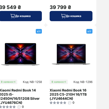
39 549 ₴
39 799 ₴
До кошика
До кошика
хіт
хіт
Код: NB-1258
Код: NB-1296
В наявності
В наявності
Xiaomi Redmi Book 14
Xiaomi Redmi Book 16
2025 i5-
2025 C5-210H 16/1TB
12450H/16/512GB Silver
(JYU4644CN)
(JYU4676CN)
0
0