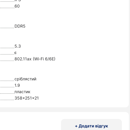
60
DDR5
5.3
є
802.11ax (Wi-Fi 6/6E)
сріблястий
1.9
пластик
358x251x21
+ Додати відгук