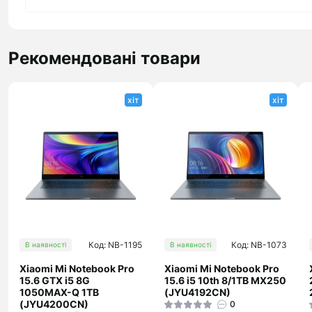
Рекомендовані товари
хіт
хіт
Код: NB-1195
Код: NB-1073
В наявності
В наявності
Xiaomi Mi Notebook Pro
Xiaomi Mi Notebook Pro
15.6 GTX i5 8G
15.6 i5 10th 8/1TB MX250
1050MAX-Q 1TB
(JYU4192CN)
(JYU4200CN)
0