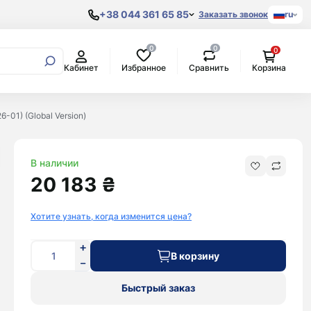
+38 044 361 65 85
Заказать звонок
ru
0
0
0
Samsung
Избранное
Сравнить
Кабинет
Корзина
Процессоры
AKG
Xiaomi
Original
Материнские
Amazon
POCO
Copy
платы
Anker
Google Pixel
6-01) (Global Version)
Видеокарты
Apple
OnePlus
Жесткие
Городские
Aspor
Oppo
диски
рюкзаки
Bang&Olufsen
Realme
В наличии
Beats By Dr.
Blackview
20 183 ₴
Dre
Doogee
Bose
Honor
Хотите узнать, когда изменится цена?
Bowers &
Huawei
Wilkins
Nokia
В корзину
Google
Nothing
Harman/Kardon
Oukitel
Быстрый заказ
Huawei
Sony
JBL