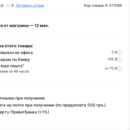
3D-принтеры
Apple
Зарядные
Геймпады
0
Оставить отзыв
Код товара: K-371059
Наушники
Роутеры
устройства
Beats By
Очки
проводные
(сopy)
Dr. Dre
виртуальной
Edge
Моно-
PowerBank
реальности
JBL
я от магазина — 12 мес.
50
Vivo
Гарнитуры
Игры для
Marshall
X300
Moto
Комплектующие
приставок
Sennheiser
G86
Vivo
для наушников
X200
а этого товара:
Razr
60
Vivo
овывоз из офиса
0 ₴
X100
ьером по Киеву
Moto
100 ₴
G57
Vivo
Нова пошта"
от 70 ₴
авим за 48 часов
Y33s
Moto
G35
Vivo
Y21
Moto
G15
Vivo
ичными при получении
V60
Moto
Lite
та на почте при получении (по предоплате 500 грн.)
G06
Vivo
арту ПриватБанка (+1%)
V50
Lite