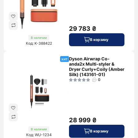
29 783 ₴
В наличии
В корзину
Код: K-388422
Dyson Airwrap Co-
хит
anda2x Multi-styler &
Dryer Curly+Coily (Amber
Silk) (143161-01)
0
28 999 ₴
В наличии
В корзину
Код: WU-1234