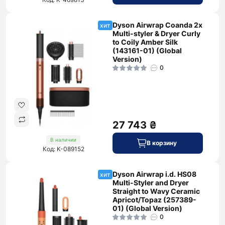
Dyson Airwrap Coanda 2x
хит
Multi-styler & Dryer Curly
to Coily Amber Silk
(143161-01) (Global
Version)
0
27 743 ₴
В наличии
В корзину
Код: K-089152
Dyson Airwrap i.d. HS08
хит
Multi-Styler and Dryer
Straight to Wavy Ceramic
Apricot/Topaz (257389-
01) (Global Version)
0