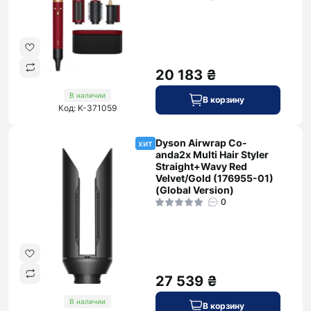
20 183 ₴
В наличии
В корзину
Код: K-371059
Dyson Airwrap Co-
хит
anda2x Multi Hair Styler
Straight+Wavy Red
Velvet/Gold (176955-01)
(Global Version)
0
27 539 ₴
В наличии
В корзину