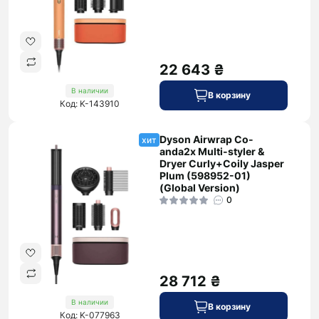
22 643 ₴
В наличии
В корзину
Код: K-143910
Dyson Airwrap Co-
хит
anda2x Multi-styler &
Dryer Curly+Coily Jasper
Plum (598952-01)
(Global Version)
0
28 712 ₴
В наличии
В корзину
Код: K-077963