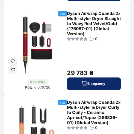
Dyson Airwrap Coanda 2x
хит
Multi-styler Dryer Straight
to Wavy Red Velvet/Gold
(176957-01) (Global
Version)
0
29 783 ₴
В наличии
В корзину
Код: K-079728
Dyson Airwrap Coanda 2x
хит
Multi-styler & Dryer Curly
to Coily - Ceramic
Apricot/Topaz (266836-
01) (Global Version)
0