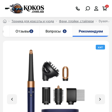
0
Техника для красоты и ухода
Фени, плойки, стайлери
Dyson Air
ки
Отзывы
Вопросы
Рекомендуем
0
0
хит