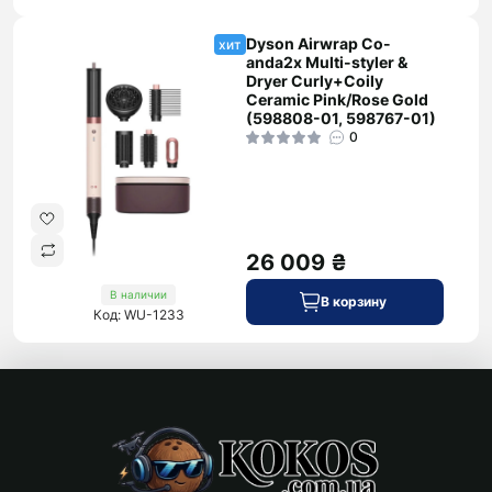
Dyson Airwrap Co-
хит
anda2x Multi-styler &
Dryer Curly+Coily
Ceramic Pink/Rose Gold
(598808-01, 598767-01)
0
26 009 ₴
В наличии
В корзину
Код: WU-1233