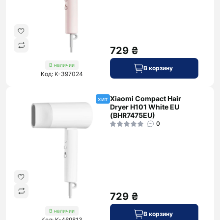
729 ₴
В наличии
В корзину
Код: K-397024
Xiaomi Compact Hair
хит
Dryer H101 White EU
(BHR7475EU)
0
729 ₴
В наличии
В корзину
Код: K-469813