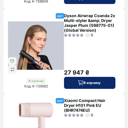
Код: K-758849
Dyson Airwrap Coanda 2x
хит
Multi-styler &amp; Dryer
Jasper Plum (598775-01)
(Global Version)
0
27 947 ₴
В наличии
В корзину
Код: K-139562
Xiaomi Compact Hair
хит
Dryer H101 Pink EU
(BHR7474EU)
0