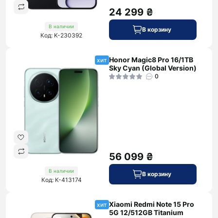
24 299 ₴
В наличии
В корзину
Код: K-230392
Honor Magic8 Pro 16/1TB
хит
Sky Cyan (Global Version)
0
56 099 ₴
В наличии
В корзину
Код: K-413174
Xiaomi Redmi Note 15 Pro
хит
5G 12/512GB Titanium