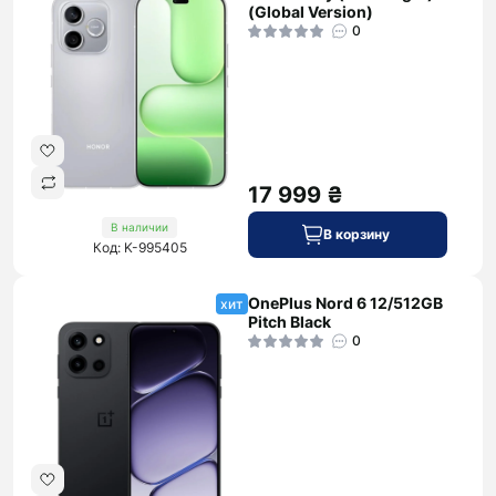
(Global Version)
0
17 999 ₴
В наличии
В корзину
Код: K-995405
OnePlus Nord 6 12/512GB
хит
Pitch Black
0