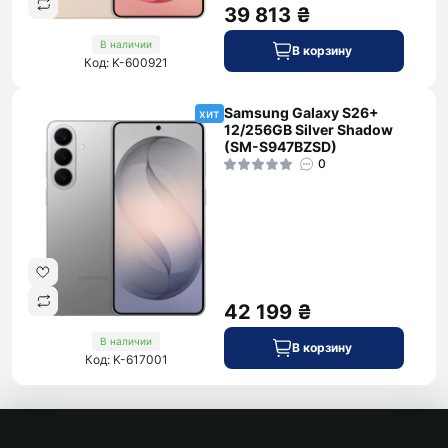
39 813 ₴
В наличии
В корзину
Код: K-600921
Samsung Galaxy S26+
хит
12/256GB Silver Shadow
(SM-S947BZSD)
0
42 199 ₴
В наличии
В корзину
Код: K-617001