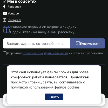
Мы в соцсетях
Facebook
Youtube
Instagram
Узнавайте первым об акциях и скидках
Подпишитесь на нашу e-mail рассылку
Подписаться
Я прочитал
Политика конфиденциальности
и согласен с условиями
Этот сайт использует файлы cookies для более
Kokos.com.ua © 2026
комфортной работы пользователя. Продолжая
просмотр страниц сайта, вы соглашаетесь с
политикой использования файлов cookies.
Принять
0
0