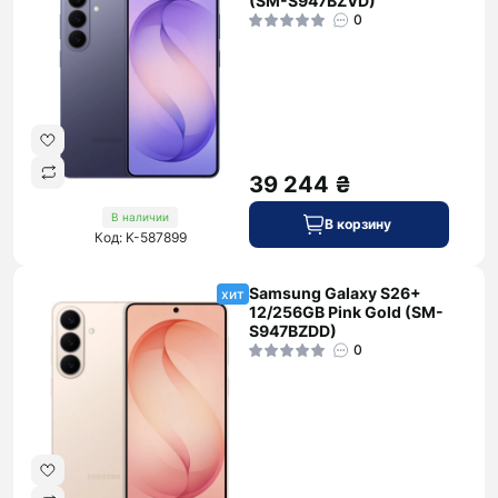
(SM-S947BZVD)
0
39 244 ₴
В наличии
В корзину
Код: K-587899
Samsung Galaxy S26+
хит
12/256GB Pink Gold (SM-
S947BZDD)
0