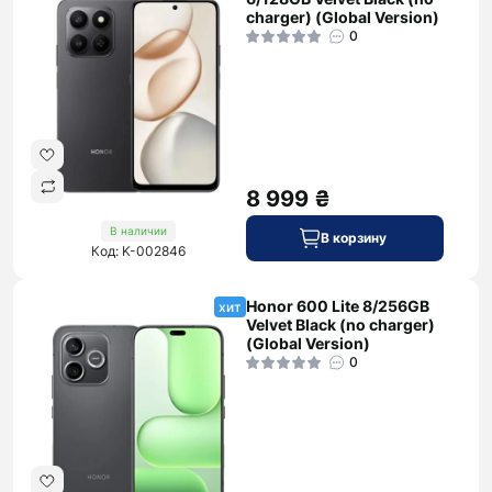
charger) (Global Version)
0
8 999 ₴
В наличии
В корзину
Код: K-002846
Honor 600 Lite 8/256GB
хит
Velvet Black (no charger)
(Global Version)
0