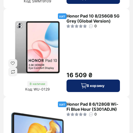
Код: SMM19109
Honor Pad 10 8/256GB 5G
хит
Grey (Global Version)
0
16 509 ₴
В наличии
В корзину
Код: WU-0129
Honor Pad 8 6/128GB Wi-
хит
Fi Blue Hour (5301ADJN)
0