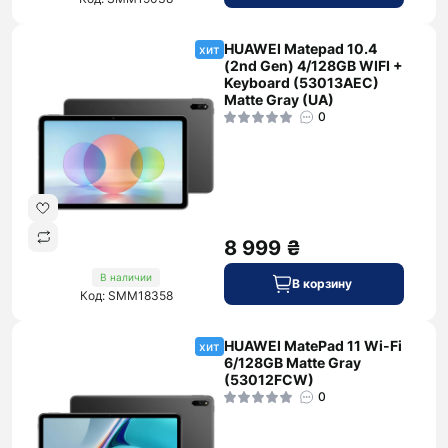
HUAWEI Matepad 10.4
хит
(2nd Gen) 4/128GB WIFI +
Keyboard (53013AEC)
Matte Gray (UA)
0
8 999 ₴
В наличии
В корзину
Код: SMM18358
HUAWEI MatePad 11 Wi-Fi
хит
6/128GB Matte Gray
(53012FCW)
0