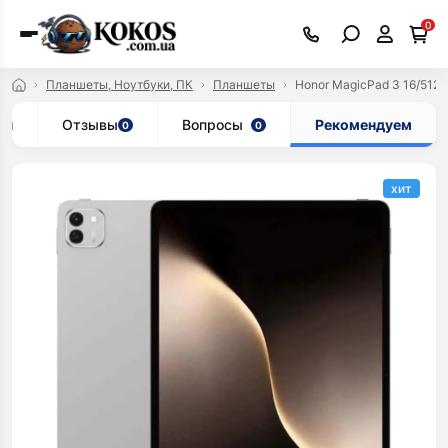
0
Планшеты, Ноутбуки, ПК
Планшеты
Honor MagicPad 3 16/512GB
ки
Отзывы
Вопросы
Рекомендуем
0
0
хит