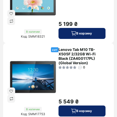
5 199 ₴
В наличии
В корзину
Код: SMM18321
Lenovo Tab M10 TB-
хит
X505F 2/32GB Wi-Fi
Black (ZA4G0117PL)
(Global Version)
0
5 549 ₴
В наличии
В корзину
Код: SMM17753