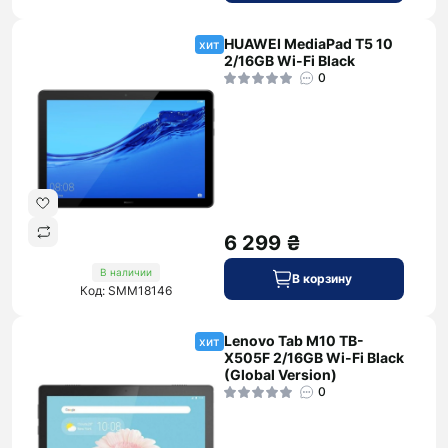
HUAWEI MediaPad T5 10
хит
2/16GB Wi-Fi Black
0
6 299 ₴
В наличии
В корзину
Код: SMM18146
Lenovo Tab M10 TB-
хит
X505F 2/16GB Wi-Fi Black
(Global Version)
0