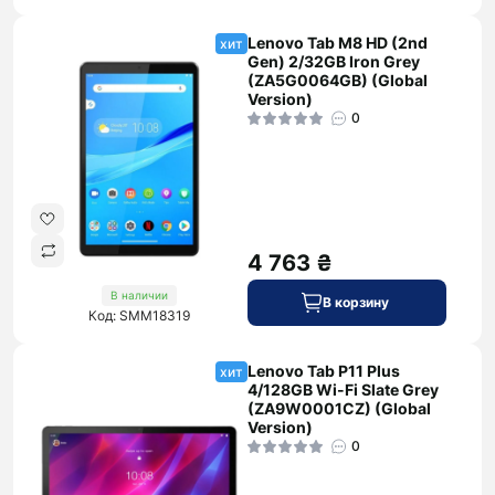
Lenovo Tab M8 HD (2nd
хит
Gen) 2/32GB Iron Grey
(ZA5G0064GB) (Global
Version)
0
4 763 ₴
В наличии
В корзину
Код: SMM18319
Lenovo Tab P11 Plus
хит
4/128GB Wi-Fi Slate Grey
(ZA9W0001CZ) (Global
Version)
0