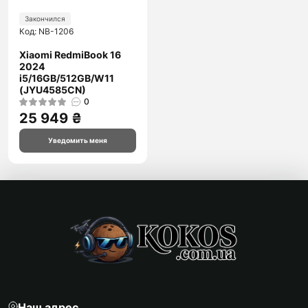
Закончился
Код: NB-1206
Xiaomi RedmiBook 16
2024
i5/16GB/512GB/W11
(JYU4585CN)
0
25 949 ₴
Уведомить меня
Наш адрес