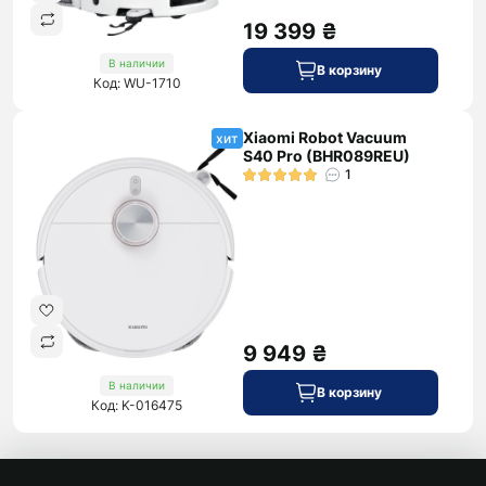
19 399 ₴
В наличии
В корзину
Код: WU-1710
Xiaomi Robot Vacuum
хит
S40 Pro (BHR089REU)
1
9 949 ₴
В наличии
В корзину
Код: K-016475