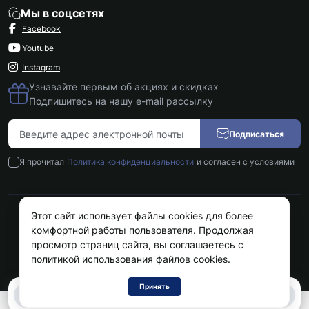
Мы в соцсетях
Facebook
Youtube
Instagram
Узнавайте первым об акциях и скидках
Подпишитесь на нашу e-mail рассылку
Подписаться
Я прочитал
Политика конфиденциальности
и согласен с условиями
Этот сайт использует файлы cookies для более
Kokos.com.ua © 2026
комфортной работы пользователя. Продолжая
просмотр страниц сайта, вы соглашаетесь с
политикой использования файлов cookies.
Принять
0
0