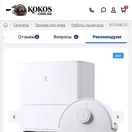
0
Гаджеты
Техника для дома
Роботы-пылесосы
ECOVACS De
ки
Отзывы
Вопросы
Рекомендуем
0
0
хит