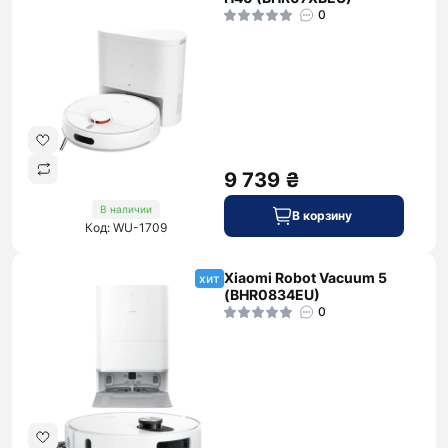
0
9 739 ₴
В наличии
В корзину
Код: WU-1709
Xiaomi Robot Vacuum 5
хит
(BHR0834EU)
0