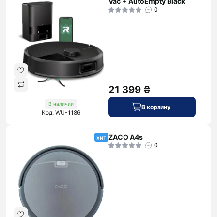
Vac + AutoEmpty Black
0
21 399 ₴
В наличии
В корзину
Код: WU-1186
ZACO A4s
хит
0