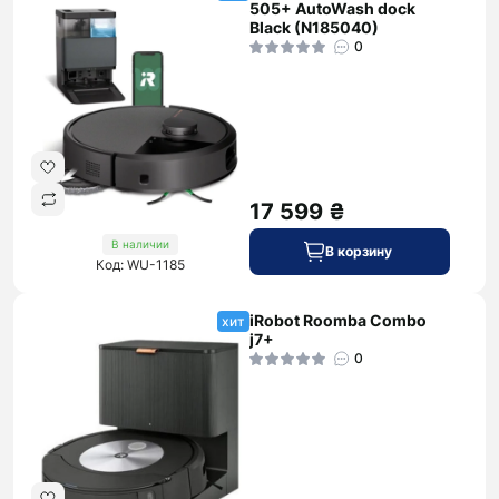
505+ AutoWash dock
Black (N185040)
0
17 599 ₴
В наличии
В корзину
Код: WU-1185
iRobot Roomba Combo
хит
j7+
0