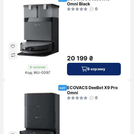
Omni Black
0
20 199 ₴
В наличии
В корзину
Код: WU-0097
ECOVACS DeeBot X9 Pro
хит
Omni
0