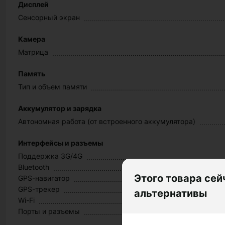
Дисплей
Сенсорный экран
Камера
Матрица
Память
Тип и объем памяти
Аккумулятор и зарядка
Автономная работа (от встроенного аккумулятора)
Интерфейсы и разъемы
Поддержка 3G/4G
Bluetooth
Этого товара сей
GPS-навигатор
GPS-трекер
альтернативы
Wi-Fi
Порты и разъемы