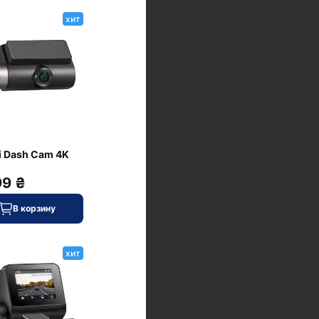
хит
 Dash Cam 4K
99 ₴
В корзину
хит