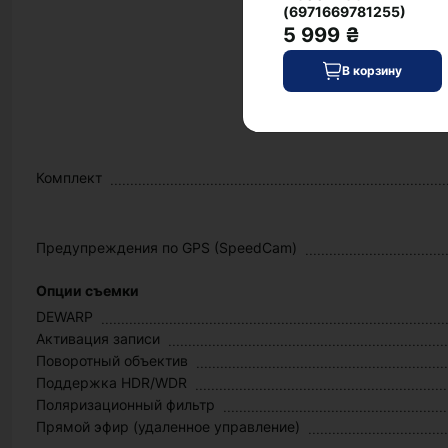
(6971669781255)
5 999 ₴
В корзину
Комплект
Предупреждения по GPS (SpeedCam)
Опции съемки
DEWARP
Активация записи
Поворотный объектив
Поддержка HDR/WDR
Поляризационный фильтр
Прямой эфир (удаленное управление)