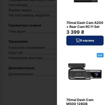
Угол обзора
Формат видео
Частота записи, кадр/сек
70mai Dash Cam A200
Параметры съемки
+ Rear Cam RC11 Set
Time lapse
3 399 ₴
В корзину
Управление
Голосовое управление
Пульт ДУ
хит
Управление жестами
Дополнительно
Дополнительно
70mai Dash Cam
M500 128GB