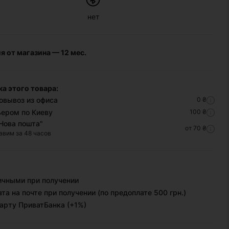
3D-принтеры
Apple
Зарядные
Геймпады
Наушники
Роутеры
нет
устройства
Beats By
Очки
проводные
(сopy)
Dr. Dre
виртуальной
Edge
Моно-
PowerBank
реальности
JBL
50
Vivo
Гарнитуры
я от магазина — 12 мес.
Игры для
Marshall
X300
Moto
Комплектующие
приставок
Sennheiser
G86
Vivo
для наушников
X200
Razr
а этого товара:
60
Vivo
овывоз из офиса
0 ₴
X100
Moto
ьером по Киеву
100 ₴
G57
Vivo
Нова пошта"
Y33s
Moto
от 70 ₴
авим за 48 часов
G35
Vivo
Y21
Moto
G15
Vivo
V60
Moto
ичными при получении
Lite
G06
та на почте при получении (по предоплате 500 грн.)
Vivo
арту ПриватБанка (+1%)
V50
Lite