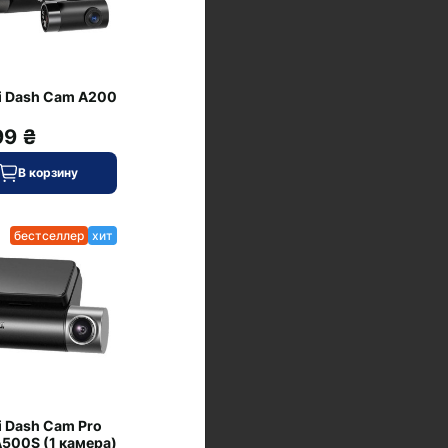
i Dash Cam A200
99 ₴
В корзину
бестселлер
хит
 Dash Cam Pro
A500S (1 камера)