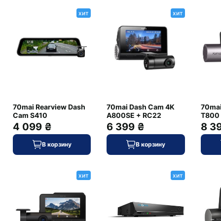
хит
хит
нет
клейкая лента
нет
есть
нет
70mai Rearview Dash
70mai Dash Cam 4K
70mai
Cam S410
A800SE + RC22
T800
нет
4 099 ₴
6 399 ₴
8 3
нет
нет
В корзину
В корзину
нет
нет
нет
хит
хит
Hisilicon HI3516
2560x1440