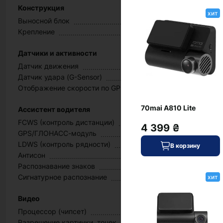
Конструкция
хит
Выносной блок
Крепление
Датчики и активности
Датчик движения
Датчик удара (G-Sensor)
Отображение скорости по GPS
70mai A810 Lite
Ассистент водителя
FCWS (контроль дистанции)
4 399 ₴
GPS/ГЛОНАСС-модуль
LDWS (контроль рядности)
В корзину
Антисон
Распознавание знаков
Сигнатурное распознание
хит
Видео
Процессор (чипсет)
Разрешение картинки, точек