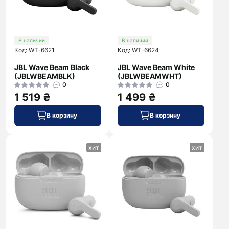
В наличии
В наличии
Код: WT-6621
Код: WT-6624
JBL Wave Beam Black
JBL Wave Beam White
(JBLWBEAMBLK)
(JBLWBEAMWHT)
0
0
1 519 ₴
1 499 ₴
В корзину
В корзину
хит
хит