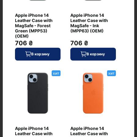
В корзину
Код: WT-7730
Apple iPhone 14
Apple iPhone 14
Apple iPhone 16 Plus
Leather Case with
хит
Leather Case with
Silicone Case with
MagSafe - Forest
MagSafe - Ink
MagSafe - Fuchsia
Green (MPP53)
(MPP63) (OEM)
(MYYE3) (EU)
(OEM)
0
706 ₴
706 ₴
В корзину
В корзину
хит
хит
999 ₴
В наличии
В корзину
Код: WT-7727
Apple iPhone 16 Plus
хит
Silicone Case with
MagSafe - Lake Green
(MYYH3) (EU)
Apple iPhone 14
Apple iPhone 14
0
Leather Case with
Leather Case with