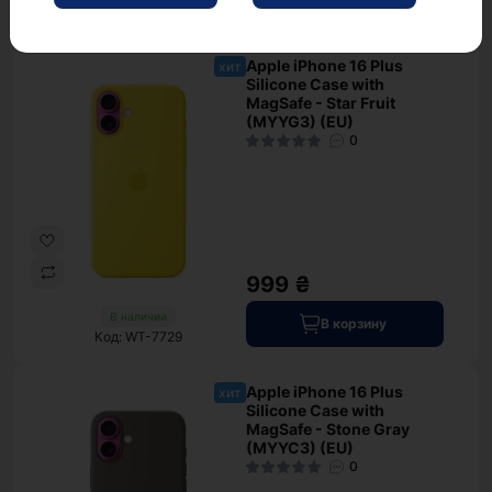
Код: WT-7726
Apple iPhone 16 Plus
хит
Silicone Case with
MagSafe - Star Fruit
(MYYG3) (EU)
0
999 ₴
В наличии
В корзину
Код: WT-7729
Apple iPhone 16 Plus
хит
Silicone Case with
MagSafe - Stone Gray
(MYYC3) (EU)
0