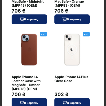
MagSafe - Midnight
MagSafe - Orange
(MPP43) (OEM)
(MPP83) (OEM)
706 ₴
706 ₴
В корзину
В корзину
999 ₴
В наличии
хит
хит
В корзину
Код: WT-7723
Apple iPhone 16 Plus
хит
Silicone Case with
MagSafe - Plum (MYYD3)
(EU)
0
Apple iPhone 14
Apple iPhone 14 Plus
Leather Case with
Clear Case
MagSafe - Umber
(MPP73) (OEM)
706 ₴
302 ₴
1 249 ₴
В корзину
В корзину
В наличии
В корзину