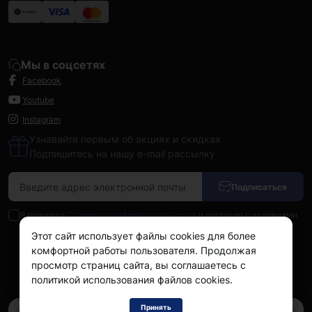
Мы в соцсетях
Facebook
Youtube
Instagram
Узнавайте первым об акциях и скидках
Подпишитесь на нашу e-mail рассылку
Подписаться
Я прочитал
Политика конфиденциальности
и согласен с условиями
Этот сайт использует файлы cookies для более
комфортной работы пользователя. Продолжая
просмотр страниц сайта, вы соглашаетесь с
Kokos.com.ua © 2026
политикой использования файлов cookies.
Принять
0
0