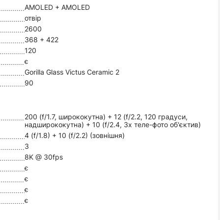
AMOLED + AMOLED
отвір
2600
368 + 422
120
є
Gorilla Glass Victus Ceramic 2
90
200 (f/1.7, ширококутна) + 12 (f/2.2, 120 градуси,
надширококутна) + 10 (f/2.4, 3x теле-фото об'єктив)
4 (f/1.8) + 10 (f/2.2) (зовнішня)
3
8K @ 30fps
є
є
є
є