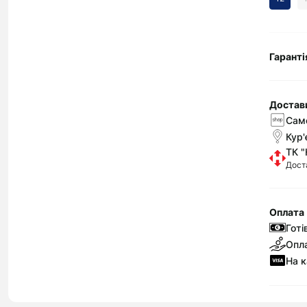
Гаранті
Достав
Само
Кур'
ТК "
Дост
Оплата
Готі
Опла
На к