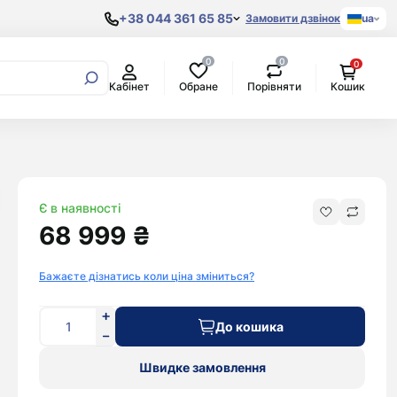
+38 044 361 65 85
Замовити дзвінок
ua
0
0
0
Samsung
Обране
Порівняти
Кабінет
Кошик
Процесори
AKG
Xiaomi
Original
Материнські
Amazon
POCO
Copy
плати
Anker
Google
Відеокарти
Apple
Pixel
Жорсткі
Міські
Aspor
OnePlus
диски
рюкзаки
Bang&Olufsen
Oppo
Є в наявності
Beats By Dr.
Realme
68 999 ₴
Dre
Blackview
Bose
Doogee
Бажаєте дізнатись коли ціна зміниться?
Bowers &
Honor
Wilkins
Huawei
До кошика
Google
Nokia
Harman/Kardon
Nothing
Швидке замовлення
Huawei
Oukitel
JBL