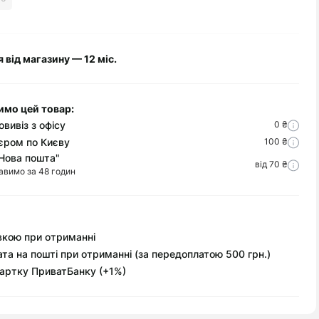
я від магазину — 12 міс.
имо цей товар:
вивіз з офісу
0 ₴
єром по Києву
100 ₴
Нова пошта"
від 70 ₴
авимо за 48 годин
вкою при отриманні
та на пошті при отриманні (за передоплатою 500 грн.)
артку ПриватБанку (+1%)