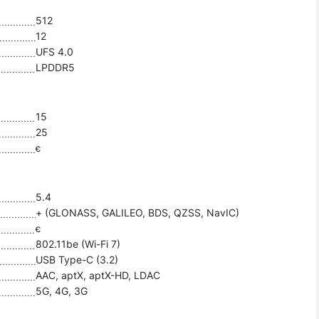
512
12
UFS 4.0
LPDDR5
15
25
є
5.4
+ (GLONASS, GALILEO, BDS, QZSS, NavIC)
є
802.11be (Wi-Fi 7)
USB Type-C (3.2)
AAC, aptX, aptX-HD, LDAC
5G, 4G, 3G