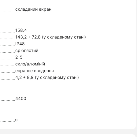
складаний екран
158.4
143,2 + 72,8 (у складеному стані)
IP48
сріблястий
215
скло/алюміній
екранне введення
4,2 + 8,9 (у складеному стані)
4400
є